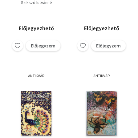
Gyöngyállatok,
Gyöngyállatok,
Szikszó Istvánné
gyöngyfigurák (2
gyöngyfigurák +
füzet)
Ünnepeink)
Előjegyezhető
Előjegyezhető
Előjegyzem
Előjegyzem
ANTIKVÁR
ANTIKVÁR