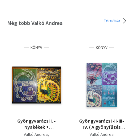
Teljes lista
Még több Valkó Andrea
KÖNYV
KÖNYV
Gyöngyvarázs II. -
Gyöngyvarázs I-II-III-
Nyakékek +
IV. ( A gyönyfűzés
Gyöngyvarázs III. -
titkai + Nyakékek +
Valkó Andrea
Valkó Andrea