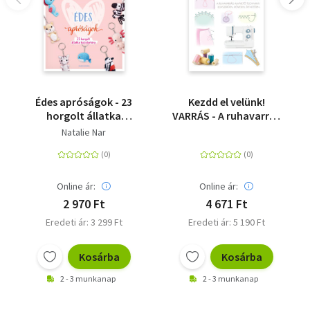
Édes apróságok - 23
Kezdd el velünk!
horgolt állatka
VARRÁS - A ruhavarrás
kulcstartóra
alapvető technikái
Natalie Nar
egyszerűen, röviden,
érthetően
Online ár:
Online ár:
2 970 Ft
4 671 Ft
Eredeti ár: 3 299 Ft
Eredeti ár: 5 190 Ft
Kosárba
Kosárba
2 - 3 munkanap
2 - 3 munkanap