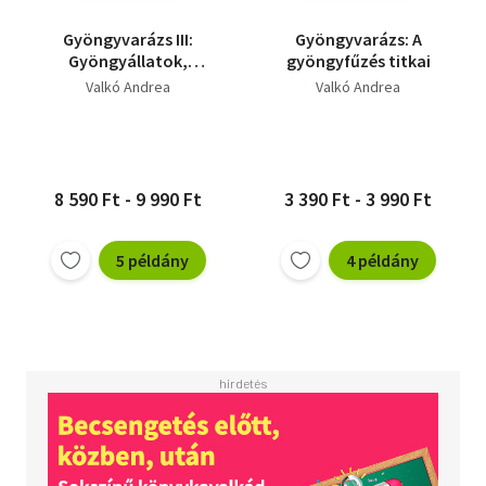
Gyöngyvarázs III:
Gyöngyvarázs: A
Gyöngyállatok,
gyöngyfűzés titkai
gyöngyfigurák
Valkó Andrea
Valkó Andrea
8 590 Ft - 9 990 Ft
3 390 Ft - 3 990 Ft
5 példány
4 példány