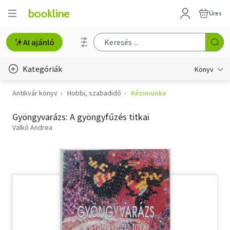
Üres
AI ajánló
Kategóriák
Könyv
Antikvár könyv
Hobbi, szabadidő
Kézimunka
Életmód, egészség
Gyöngyvarázs: A gyöngyfűzés titkai
Erotika
Valkó Andrea
Gyermek- és ifjúsági
Hobbi, szabadidő
Irodalom
Művészet
Szakkönyv