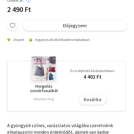
Online ár:
2 490 Ft
Előjegyzem
24 pont
Ingyenes átvétel Bookline boltokban
Ez is elérhető kínálatunkban:
4 401 Ft
Horgolás
zsinórfonalból
Kosárba
Veronika Hug
A gyöngyök színes, varázslatos világába szeretnénk
elkalauzolni minden érdeklődőt, akinek van kedve