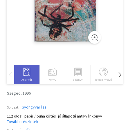
Szótár, nyelvkönyv
Tankönyv, segédkönyv
Társadalomtudomány
Természettudomány
Történelem
Vallás
Antikvár
Könyv
E-könyv
Idegen nyelvű
Hangos
Szeged, 1996
Gyöngyvarázs
Sorozat:
112 oldal･papír / puha kötés･jó állapotú antikvár könyv
További részletek