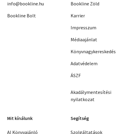
info@bookline.hu
Bookline Zöld
Bookline Bolt
Karrier
Impresszum
Médiaajánlat
Könyvnagykereskedés
Adatvédelem
ÁSZF
Akadálymentesítési
nyilatkozat
Mit kínálunk
Segítség
AI Könyvajánló
Szolgáltatások