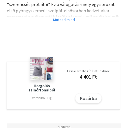
"szerencsét próbálni". Ez a válogatás-mely egy sorozat
első gyöngyszeméül szolgál-elsősorban kedvet akar
teremteni a gyöngyből készült tárgyak, gyöngyös holmik
készítéséhez.
Ez is elérhető kínálatunkban:
4 401 Ft
Horgolás
zsinórfonalból
Kosárba
Veronika Hug