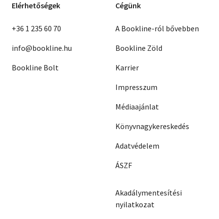
Elérhetőségek
Cégünk
+36 1 235 60 70
A Bookline-ról bővebben
info@bookline.hu
Bookline Zöld
Bookline Bolt
Karrier
Impresszum
Médiaajánlat
Könyvnagykereskedés
Adatvédelem
ÁSZF
Akadálymentesítési
nyilatkozat