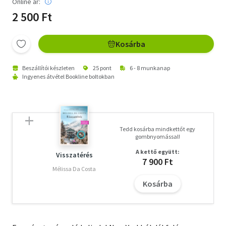
Online ár:
2 500 Ft
Kosárba
Beszállítói készleten
25 pont
6 - 8 munkanap
Ingyenes átvétel Bookline boltokban
Tedd kosárba mindkettőt egy
gombnyomással!
A kettő együtt:
Visszatérés
7 900 Ft
Mélissa Da Costa
Kosárba