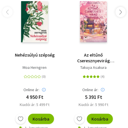
Nehézsúlyú szépség
Az eltűnő
Cseresznyevirág
Könyvesbolt
Moa Herngren
Takuya Asakura
Online ár:
Online ár:
4 950 Ft
5 391 Ft
Kiadói ár: 5 499 Ft
Kiadói ár: 5 990 Ft
Kosárba
Kosárba
1 - 2 munkanap
1 - 2 munkanap