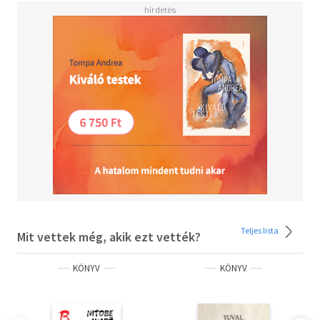
illusztrálják. Ismertető/ízelítő: "Belelapozás".
Teljes lista
Mit vettek még, akik ezt vették?
KÖNYV
KÖNYV