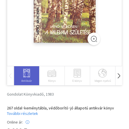
Szótár, nyelvkönyv
Tankönyv, segédkönyv
Társadalomtudomány
Természettudomány
Történelem
Vallás
Antikvár
Könyv
E-könyv
Idegen nyelvű
Hangos
Gondolat Könyvkiadó, 1983
267 oldal･keménytábla, védőborító･jó állapotú antikvár könyv
További részletek
Online ár: