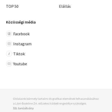
TOP 50
Elállás
Közösségi média
Facebook
Instagram
Tiktok
Youtube
Oldalaink bármely tartalmi és grafikai elemének felhasználásához
a Libri-Bookline Zrt. előzetes írásbeli engedélye szükséges.
SSL tanúsítvány