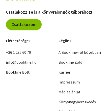
Csatlakozz Te is a könyvrajongók táborához!
Csatlakozom
Elérhetőségek
Cégünk
+36 1 235 60 70
A Bookline-ról bővebben
info@bookline.hu
Bookline Zöld
Bookline Bolt
Karrier
Impresszum
Médiaajánlat
Könyvnagykereskedés