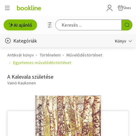
Üres
AI ajánló
Kategóriák
Könyv
Antikvár könyv
Történelem
Művelődéstörténet
Életmód, egészség
Egyetemes művelődéstörténet
Erotika
A Kalevala születése
Gyermek- és ifjúsági
Vainö Kaukonen
Hobbi, szabadidő
Irodalom
Művészet
Szakkönyv