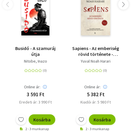
Busidó - A szamuráj
Sapiens - Az emberiség
útja
rövid története -
Frissített kiadás
Nitobe, Inazo
Yuval Noah Harari
Online ár:
Online ár:
3 591 Ft
5 382 Ft
Eredeti ár: 3 990 Ft
Kiadói ár: 5 980 Ft
Kosárba
Kosárba
2 - 3 munkanap
2 - 3 munkanap