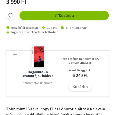
3 990 Ft
Kosárba
Beszállítói készleten
39 pont
6 - 8 munkanap
Ingyenes átvétel Bookline boltokban
Tedd kosárba mindkettőt egy
gombnyomással!
A kettő együtt:
Hagakure - A
6 240 Ft
szamurájok kódexe
Yamamoto Cunemoto
Kosárba
Több ​​mint 150 éve, hogy Elias Lönnrot aláírta a Kalevala
előszavát, majd elküldte kiadójának az eposz kéziratát,