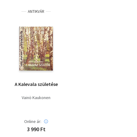
ANTIKVÁR
A Kalevala születése
Vainö Kaukonen
Online ár:
3 990 Ft