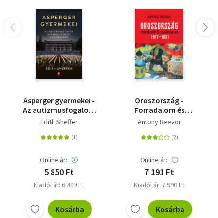
Asperger gyermekei -
Oroszország -
Az autizmusfogalom
Forradalom és
gyökerei a bécsi
polgárháború, 1917-
Edith Sheffer
Antony Beevor
nácizmusban
1921
Online ár:
Online ár:
5 850 Ft
7 191 Ft
Kiadói ár: 6 499 Ft
Kiadói ár: 7 990 Ft
Kosárba
Kosárba