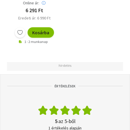
Online ár:
6 291 Ft
Eredeti ár: 6 990 Ft
Kosárba
1 - 2 munkanap
ÉRTÉKELÉSEK
5
az 5-ből
1 értékelés alapján