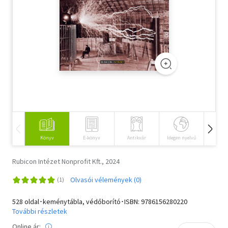
Szótár, nyelvkönyv
Tankönyv, segédkönyv
Társadalomtudomány
Természettudomány
Történelem
Vallás
Könyv
E-könyv
Antikvár
Idegen nyelvű
Hangos
Rubicon Intézet Nonprofit Kft., 2024
Olvasói vélemények (0)
528 oldal･keménytábla, védőborító･ISBN:
9786156280220
További részletek
Online ár: