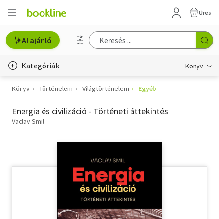
Üres
AI ajánló
Kategóriák
Könyv
Könyv
Történelem
Világtörténelem
Egyéb
Életmód, egészség
Energia és civilizáció - Történeti áttekintés
Erotika
Vaclav Smil
Gyermek- és ifjúsági
Hobbi, szabadidő
Irodalom
Művészet
Szakkönyv