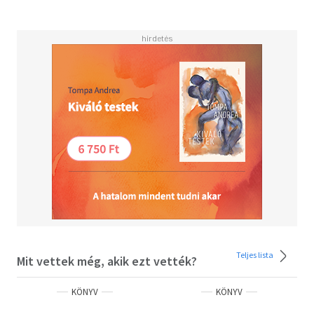
kedvenc szerzői közé sorolja, s így ír erről a műről:,,ez a
kötet egy mestermű. Elmeséli, hogyan alakította
energiaigényünk az emberiség történelmét - a szamár
hajtotta malmok korszakától a megújuló energia iránti
mai törekvésekig. Úgy várom Smil új könyveit, ahogyan
egyesek a következő Star Wars filmet."
Teljes lista
Mit vettek még, akik ezt vették?
KÖNYV
KÖNYV