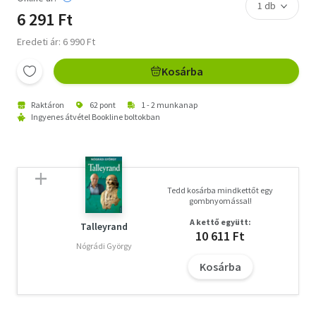
6 291 Ft
Eredeti ár: 6 990 Ft
Kosárba
Raktáron
62 pont
1 - 2 munkanap
Ingyenes átvétel Bookline boltokban
Tedd kosárba mindkettőt egy
gombnyomással!
A kettő együtt:
Talleyrand
10 611 Ft
Nógrádi György
Kosárba