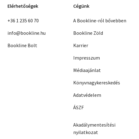
Elérhetőségek
Cégünk
+36 1 235 60 70
A Bookline-ról bővebben
info@bookline.hu
Bookline Zöld
Bookline Bolt
Karrier
Impresszum
Médiaajánlat
Könyvnagykereskedés
Adatvédelem
ÁSZF
Akadálymentesítési
nyilatkozat