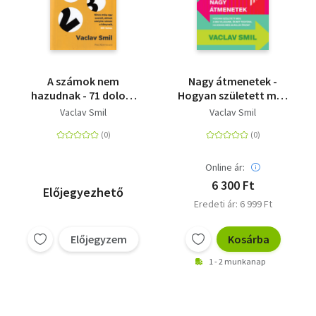
A számok nem
Nagy átmenetek -
hazudnak - 71 dolog,
Hogyan született meg
amit a világról tudni
a mai világunk, és mit
Vaclav Smil
Vaclav Smil
érdemes
tegyünk, ha sokáig
meg akarjuk őrizni?
Online ár:
6 300 Ft
Előjegyezhető
Eredeti ár: 6 999 Ft
Előjegyzem
Kosárba
1 - 2 munkanap