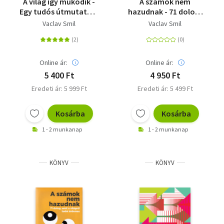
A világ így működik -
A számok nem
Egy tudós útmutatója
hazudnak - 71 dolog,
múlthoz, jelenhez és
amit a világról tudni
Vaclav Smil
Vaclav Smil
jövőhöz
érdemes
Online ár:
Online ár:
5 400 Ft
4 950 Ft
Eredeti ár: 5 999 Ft
Eredeti ár: 5 499 Ft
Kosárba
Kosárba
1 - 2 munkanap
1 - 2 munkanap
KÖNYV
KÖNYV