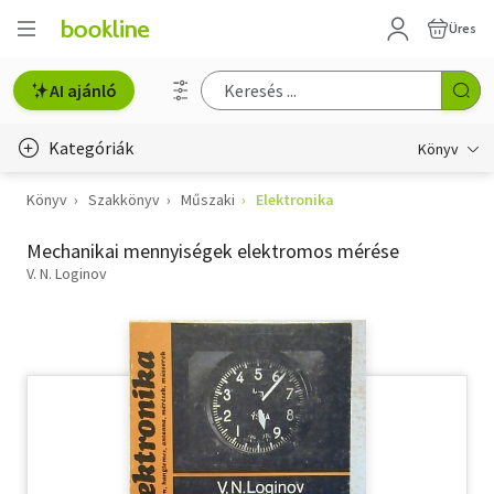
Üres
AI ajánló
Kategóriák
Könyv
Könyv
Szakkönyv
Műszaki
Elektronika
Életmód, egészség
Mechanikai mennyiségek elektromos mérése
Erotika
V. N. Loginov
Gyermek- és ifjúsági
Hobbi, szabadidő
Irodalom
Művészet
Szakkönyv