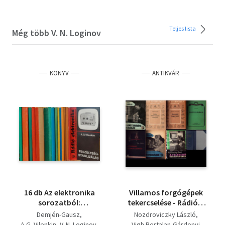
Teljes lista
Még több V. N. Loginov
KÖNYV
ANTIKVÁR
16 db Az elektronika
Villamos forgógépek
sorozatból:
tekercselése - Rádiós,
Elektronika-Hobby '80,
villamos tanácsok,
Demjén-Gausz
Nozdroviczky László
Feszültségstabilizálás,
megoldások -
A.G. Vilenkin
V. N. Loginov
Vigh Bertalan-Gárdonyi