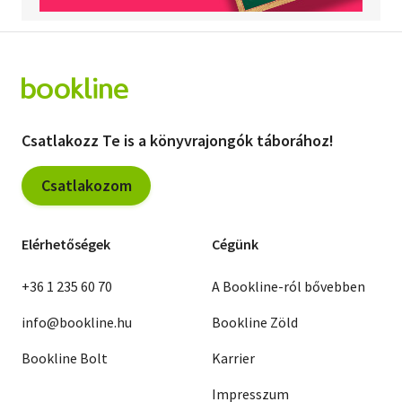
Csatlakozz Te is a könyvrajongók táborához!
Csatlakozom
Elérhetőségek
Cégünk
+36 1 235 60 70
A Bookline-ról bővebben
info@bookline.hu
Bookline Zöld
Bookline Bolt
Karrier
Impresszum