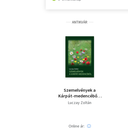
ANTIKVÁR
Szemelvények a
Kárpát-medencéből -
Dedikált
Luczay Zoltán
Online ár: