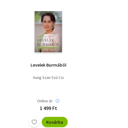
Levelek Burmából
Aung Szan Szú Csi
Online ár:
1 499 Ft
Kosárba