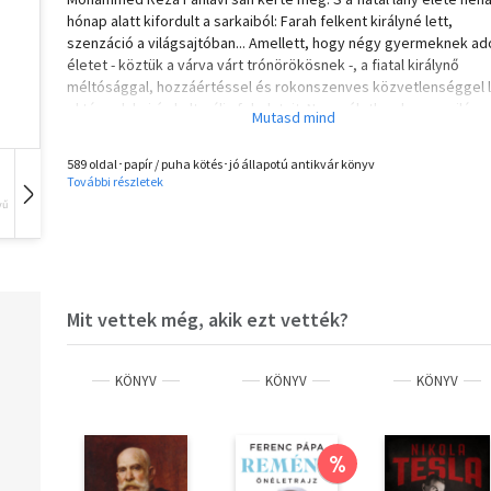
hónap alatt kifordult a sarkaiból: Farah felkent királyné lett,
szenzáció a világsajtóban... Amellett, hogy négy gyermeknek ad
életet - köztük a várva várt trónörökösnek -, a fiatal királynő
méltósággal, hozzáértéssel és rokonszenves közvetlenséggel l
el társadalmi és kulturális feladatait. Nem véletlen, hogy a világ
közvéleménye imádva követte minden lépését. Aztán eltelt húsz
és ellenségei elűzték hazájából a királyt és híveit. Elkezdődik a
589 oldal･papír / puha kötés･jó állapotú antikvár könyv
család fordulatos, kalandos bolyongása a világban... És most Far
További részletek
királyné, az utolsó iráni uralkodó hitvese mindent kitálal: feltárja
vű
Hangoskönyv
Film
Zene
szerelmét királyi férje és csodálatos hazája iránt, miközben
betekintést enged egyes országok uralkodó köreinek életébe,
intimitásaiba. Megrázó, felkavaró vallomás...
Mit vettek még, akik ezt vették?
KÖNYV
KÖNYV
KÖNYV
%