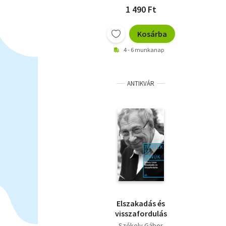
1 490 Ft
Kosárba
4 - 6 munkanap
ANTIKVÁR
Elszakadás és
visszafordulás
Székely Gábor