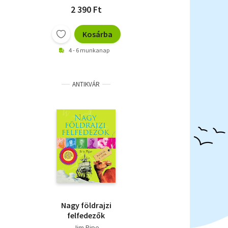
2 390 Ft
Kosárba
4 - 6 munkanap
ANTIKVÁR
Nagy földrajzi
felfedezők
Jim Pipe