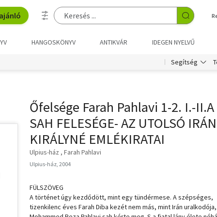
ajánló
R
YV
HANGOSKÖNYV
ANTIKVÁR
IDEGEN NYELVŰ
T
Segítség
Őfelsége Farah Pahlavi 1-2. I.-II.A
SAH FELESÉGE- AZ UTOLSÓ IRÁN
KIRÁLYNÉ EMLÉKIRATAI
Ulpius-ház
Farah Pahlavi
Ulpius-ház, 2004
FÜLSZÖVEG
A történet úgy kezdődött, mint egy tündérmese. A szépséges,
tizenkilenc éves Farah Diba kezét nem más, mint Irán uralkodója,
Mohammed Reza Pahlavi sah kérte meg. S a fiatal lány élete néh