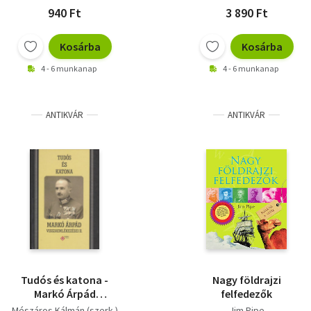
940 Ft
3 890 Ft
Kosárba
Kosárba
4 - 6 munkanap
4 - 6 munkanap
ANTIKVÁR
ANTIKVÁR
Tudós és katona -
Nagy földrajzi
Markó Árpád
felfedezők
visszaemlékezései II.
Mészáros Kálmán (szerk.)
Jim Pipe