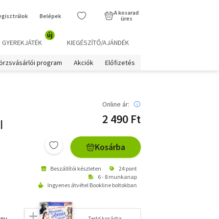
A kosarad
egisztrálok
Belépek
üres
új
GYEREKJÁTÉK
KIEGÉSZÍTŐ/AJÁNDÉK
örzsvásárlói program
Akciók
Előfizetés
Online ár:
2 490 Ft
I
Kosárba
Beszállítói készleten
24 pont
6 - 8 munkanap
Ingyenes átvétel Bookline boltokban
ány
Tedd kosárba