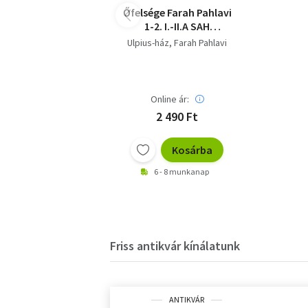
Őfelsége Farah Pahlavi
1-2. I.-II.A SAH
FELESÉGE- AZ UTOLSÓ
Ulpius-ház
Farah Pahlavi
IRÁNI KIRÁLYNÉ
EMLÉKIRATAI
Online ár:
2 490 Ft
Kosárba
6 - 8 munkanap
Friss antikvár kínálatunk
ANTIKVÁR