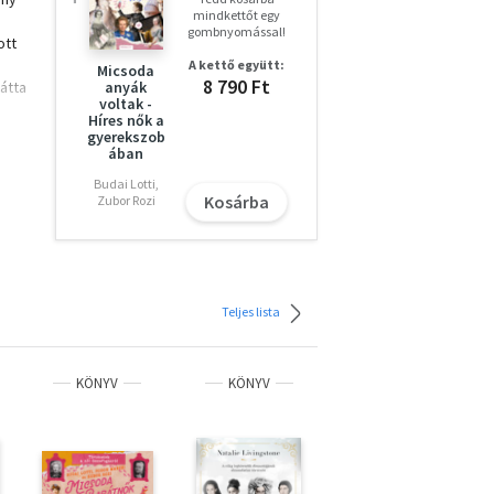
mindkettőt egy
gombnyomással!
ott
A kettő együtt:
Micsoda
8 790 Ft
átta
anyák
voltak -
Híres nők a
 év,
gyerekszob
ában
ah
Budai Lotti,
Kosárba
Zubor Rozi
Teljes lista
KÖNYV
KÖNYV
KÖNYV