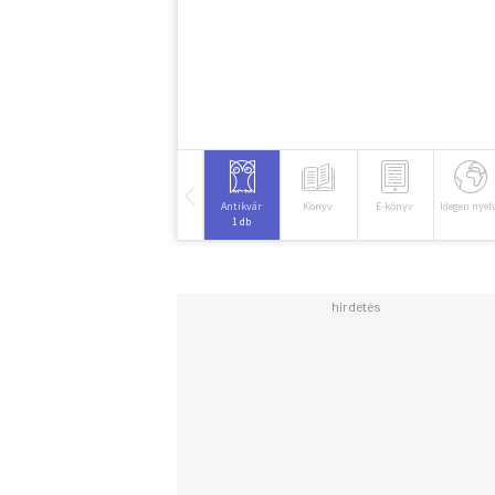
Antikvár
Könyv
E-könyv
Idegen nyel
1 db