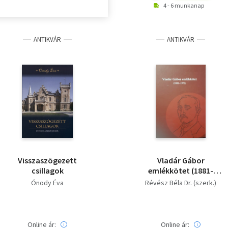
4 - 6 munkanap
ANTIKVÁR
ANTIKVÁR
Visszaszögezett
Vladár Gábor
csillagok
emlékkötet (1881-
1972)
Ónody Éva
Révész Béla Dr. (szerk.)
Online ár:
Online ár: