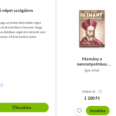
ó népet szolgálom
hogy az ember élete delén végre
és él mint Marci Hevesen. Nagy
s életében véget érni látszott a kis
zeia. 34 éves korára szolid
 teremt...
Pázmány a
nemzetpolitikus
(Nemzeti könyvtár
Ijjas Antal
111-112. szám)
Online ár:
1 200 Ft
Kosárba
Kosárba