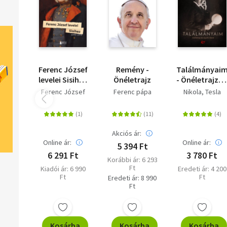
Ferenc József
Remény -
Találmányai
levelei Sisihez
Önéletrajz
- Önéletrajz é
-II. kötet -
egyéb írások
Ferenc József
Ferenc pápa
Nikola, Tesla
1895-1898
Akciós ár:
Online ár:
Online ár:
5 394 Ft
6 291 Ft
3 780 Ft
Korábbi ár: 6 293
Ft
Kiadói ár: 6 990
Eredeti ár: 4 200
Ft
Ft
Eredeti ár: 8 990
Ft
Kosárba
Kosárba
Kosárba