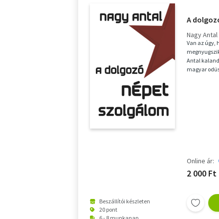
A dolgoz
Nagy Antal
Van az úgy, 
megnyugszik 
Antal kalando
magyar odüss
egzisztenciát
Online ár:
2 000 Ft
Beszállítói készleten
20 pont
6 - 8 munkanap