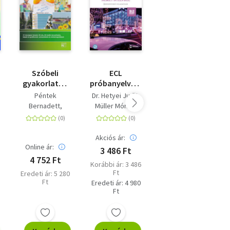
Szóbeli
ECL
ECL
gyakorlatok
próbanyelvvizsga
próbanyelvvizsga
az új német
német
német
Péntek
Dr. Hetyei Judit
Dr. Hetyei Judit
emelt szintű
nyelvből - 8
nyelvből - 8
Bernadett
Müller Mónika
Müller Mónika
érettségire és
középfokú
felsőfokú
Gárvány Hajnalka
nemzetközi
feladatsor -
feladatsor -
nyelvvizsgákra
B2 szint
C1 szint
Akciós ár:
Akciós ár:
Online ár:
3 486 Ft
3 486 Ft
4 752 Ft
Korábbi ár: 3 486
Korábbi ár: 3 486
Ft
Ft
Eredeti ár: 5 280
Ft
Eredeti ár: 4 980
Eredeti ár: 4 980
Ft
Ft