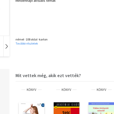
Mindennapi aktuális témák
német･108 oldal･karton
További részletek
Hangoskönyv
Film
Zene
Mit vettek még, akik ezt vették?
KÖNYV
KÖNYV
KÖNYV