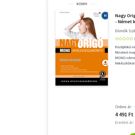
KÖNYV
Nagy Ori
- Német k
vizsga
Dömők Szil
Középfokú n
Mindent megt
MONO német 
felkészítőkö
eredményes f
Online ár:
4 491 Ft
Eredeti ár: