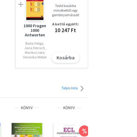
Tedd kosárba
mindkettőt egy
gombnyomással!
A kettő együtt:
1000 Fragen
10 247 Ft
1000
Antworten
Boda Helga,
Jana Hensch,
Marika Liske,
Kosárba
Veronika Weber
Teljes lista
KÖNYV
KÖNYV
KÖNYV
%
%