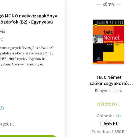
KÖNYV
gó MONO nyelvvizsgakönyv
özépfok (B2) - Egynyelvű
via
émet egynyelvű vizsgára készülsz?
alálsz a siker eléréséhez az Origó
B2 szintű nyelvvizsgához írt
nyvben. A könyv hatékony és
elkészülést ...
TELC Német
szókincsgyakorló
munkafüzet B1- B2
Fenyvesi Laura
munkafüzet - Segédlet
a telc Német
nyelvvizsga
gyakorlófeladatok
Online ár:
2012
1 665 Ft
 4 990 Ft
Eredeti ár: 1 850 Ft