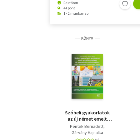
Raktáron
44 pont
1 - 2 munkanap
KÖNYV
Szóbeli gyakorlatok
az új német emelt
szintű érettségire és
Péntek Bernadett
nemzetközi
Gárvány Hajnalka
nyelvvizsgákra