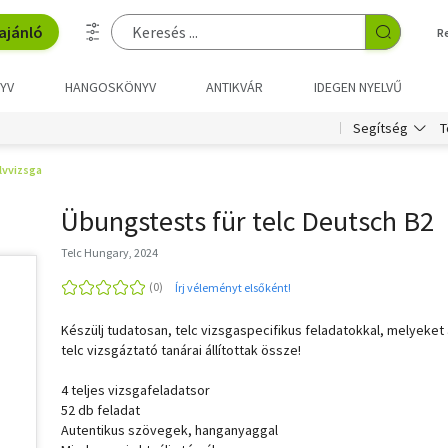
ajánló
R
YV
HANGOSKÖNYV
ANTIKVÁR
IDEGEN NYELVŰ
T
Segítség
lvvizsga
Übungstests für telc Deutsch B2
Telc Hungary, 2024
Írj véleményt elsőként!
Készülj tudatosan, telc vizsgaspecifikus feladatokkal, melyeket 
telc vizsgáztató tanárai állítottak össze!
4 teljes vizsgafeladatsor
52 db feladat
Autentikus szövegek, hanganyaggal