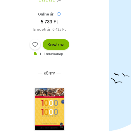
Online ár:
5 783 Ft
Eredeti ár: 6 425 Ft
Kosárba
1 - 2 munkanap
KÖNYV