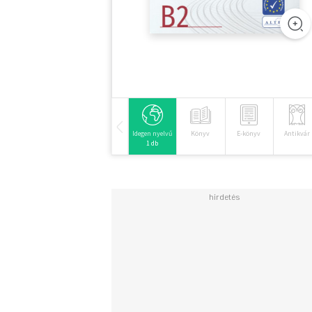
Idegen nyelvű
Könyv
E-könyv
Antikvár
1 db