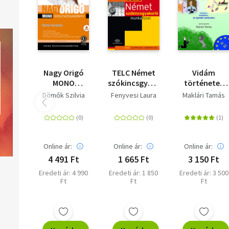
Nagy Origó
TELC Német
Vidám
MONO
szókincsgyakorló
történetek
nyelvvizsgakönyv
munkafüzet
németül 1.
Dömők Szilvia
Fenyvesi Laura
Maklári Tamás
- Német
B1- B2
középfok (B2)
munkafüzet -
- Egynyelvű
Segédlet a
vizsga
telc Német
nyelvvizsga
Online ár:
Online ár:
Online ár:
gyakorlófeladatok
4 491 Ft
1 665 Ft
3 150 Ft
2012
Eredeti ár: 4 990
Eredeti ár: 1 850
Eredeti ár: 3 500
Ft
Ft
Ft