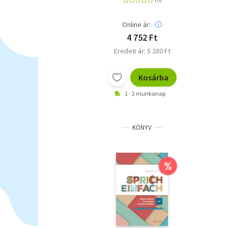
Online ár:
4 752 Ft
Eredeti ár: 5 280 Ft
Kosárba
1 - 2 munkanap
KÖNYV
%