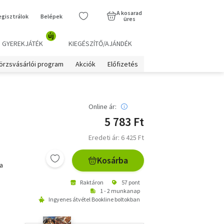
A kosarad
egisztrálok
Belépek
üres
új
GYEREKJÁTÉK
KIEGÉSZÍTŐ/AJÁNDÉK
örzsvásárlói program
Akciók
Előfizetés
Online ár:
5 783 Ft
Eredeti ár: 6 425 Ft
Kosárba
a
Raktáron
57 pont
1 - 2 munkanap
Ingyenes átvétel Bookline boltokban