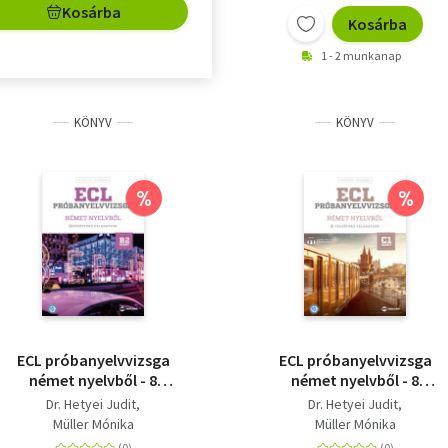
Kosárba
Kosárba
1 - 2 munkanap
KÖNYV
KÖNYV
%
%
ECL próbanyelvvizsga
ECL próbanyelvvizsga
német nyelvből - 8
német nyelvből - 8
középfokú feladatsor
felsőfokú feladatsor -
Dr. Hetyei Judit
Dr. Hetyei Judit
- B2 szint
C1 szint
Müller Mónika
Müller Mónika