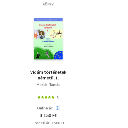
KÖNYV
Vidám történetek
németül 1.
Maklári Tamás
Online ár:
3 150 Ft
Eredeti ár: 3 500 Ft