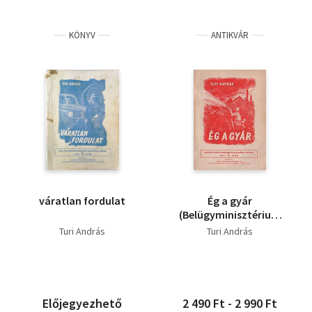
KÖNYV
ANTIKVÁR
váratlan fordulat
Ég a gyár
(Belügyminisztérium
kiskönyvtára 1.)
Turi András
Turi András
Előjegyezhető
2 490 Ft - 2 990 Ft