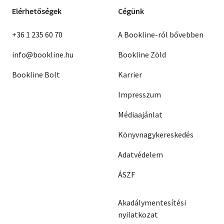
Elérhetőségek
Cégünk
+36 1 235 60 70
A Bookline-ról bővebben
info@bookline.hu
Bookline Zöld
Bookline Bolt
Karrier
Impresszum
Médiaajánlat
Könyvnagykereskedés
Adatvédelem
ÁSZF
Akadálymentesítési
nyilatkozat