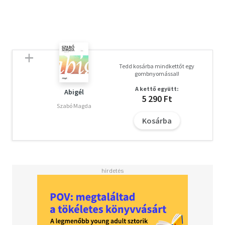
Tedd kosárba mindkettőt egy
gombnyomással!
A kettő együtt:
Abigél
5 290 Ft
Szabó Magda
Kosárba