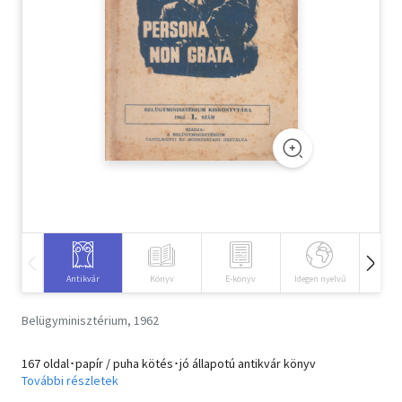
Szótár, nyelvkönyv
Tankönyv, segédkönyv
Társadalomtudomány
Természettudomány
Történelem
Vallás
Antikvár
Könyv
E-könyv
Idegen nyelvű
Hangos
Belügyminisztérium, 1962
167 oldal･papír / puha kötés･jó állapotú antikvár könyv
További részletek