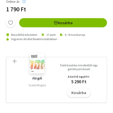
Online ár:
1 790 Ft
Kosárba
Beszállítói készleten
17 pont
6 - 8 munkanap
Ingyenes átvétel Bookline boltokban
Tedd kosárba mindkettőt egy
gombnyomással!
A kettő együtt:
Abigél
5 290 Ft
Szabó Magda
Kosárba