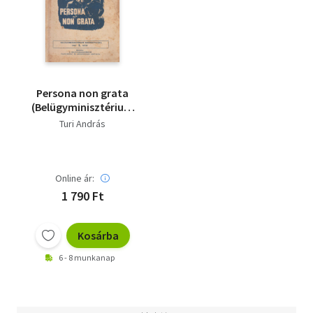
Persona non grata
(Belügyminisztérium
Kiskönyvtára 1962/1.
Turi András
szám)
Online ár:
1 790 Ft
Kosárba
6 - 8 munkanap