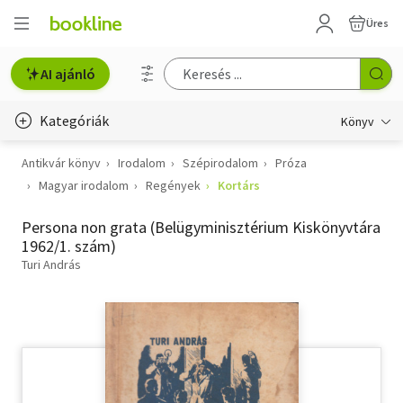
Üres
AI ajánló
Kategóriák
Könyv
Antikvár könyv
Irodalom
Szépirodalom
Próza
Életmód, egészség
Magyar irodalom
Regények
Kortárs
Erotika
Persona non grata (Belügyminisztérium Kiskönyvtára
Gyermek- és ifjúsági
1962/1. szám)
Turi András
Hobbi, szabadidő
Irodalom
Művészet
Szakkönyv