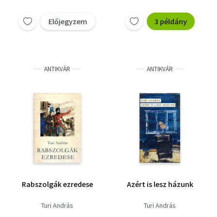
Előjegyzem
3 példány
ANTIKVÁR
ANTIKVÁR
Rabszolgák ezredese
Azért is lesz házunk
Turi András
Turi András