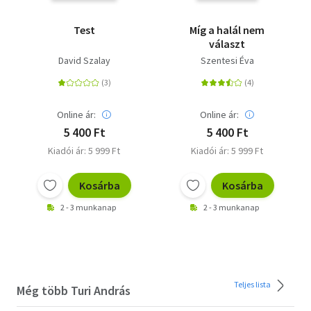
Test
Míg a halál nem
választ
David Szalay
Szentesi Éva
Online ár:
Online ár:
5 400 Ft
5 400 Ft
Kiadói ár: 5 999 Ft
Kiadói ár: 5 999 Ft
Kosárba
Kosárba
2 - 3 munkanap
2 - 3 munkanap
Teljes lista
Még több Turi András