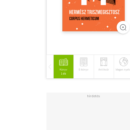
Könyv
E-könyv
Antikvár
Idegen nyel
1 db