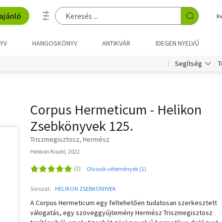
ajánló
R
YV
HANGOSKÖNYV
ANTIKVÁR
IDEGEN NYELVŰ
T
Segítség
Corpus Hermeticum - Helikon
Zsebkönyvek 125.
Triszmegisztosz, Hermész
Helikon Kiadó, 2022
Olvasói vélemények (1)
Sorozat:
HELIKON ZSEBKÖNYVEK
A Corpus Hermeticum egy feltehetően tudatosan szerkesztett
válogatás, egy szöveggyűjtemény Hermész Triszmegisztosz