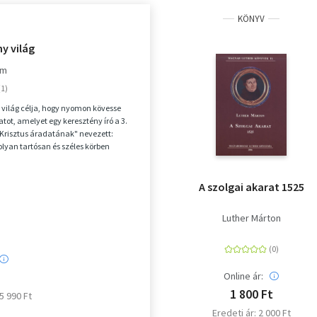
KÖNYV
y világ
om
 világ célja, hogy nyomon kövesse
tot, amelyet egy keresztény író a 3.
Krisztus áradatának" nevezett:
olyan tartósan és széles körben
 ...
A szolgai akarat 1525
Luther Márton
Online ár:
1 800 Ft
 5 990 Ft
Eredeti ár: 2 000 Ft