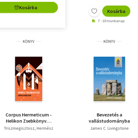
Kosárba
Kosárba
7 - 10 munkanap
KÖNYV
KÖNYV
Corpus Hermeticum -
Bevezetés a
Helikon Zsebkönyvek
vallástudományba
125.
Triszmegisztosz, Hermész
James C. Livingstone