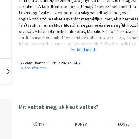
tanításaiból, amely tizenhét görög nyelvű hermetikus dialógust
tartalmaz. A kötetben a teológiai témájú értekezések mellett a
kozmológiával és az embernek a világban elfoglalt helyével
foglalkozó szövegeket egyaránt megtaláljuk, melyek a hermész
tanítások, a hermetikus filozófia megismeréséhez segítik hozzá
olvasót. A híres platonikus filozófus, Marsilio Ficino 14. századi la
fordításának köszönhetően a mű példátlanul sikeres lett, és nag
hatást gyakorolt a humanista gondolkodók jó részére, akik úgy
vélték, hogy a hermetikus irodalommal a régóta elfeledett,
hieroglifákba vésett egyiptomi bölcsességet ismerhették meg,
valójában az isteni tudás letéteményese.
172 oldal･karton･ISBN:
9789634799412
További részletek
vű
Hangoskönyv
Film
Zene
Olvasd el mások véleményét is!
Mit vettek még, akik ezt vették?
KÖNYV
KÖNYV
KÖNYV