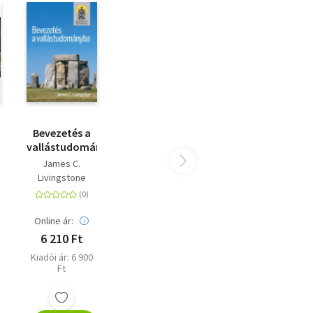
Bevezetés a
vallástudományba
James C.
Livingstone
Online ár:
6 210 Ft
Kiadói ár: 6 900
Ft