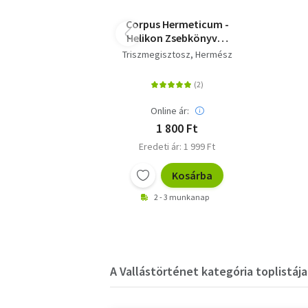
Corpus Hermeticum -
Helikon Zsebkönyvek
125.
Triszmegisztosz, Hermész
Online ár:
1 800 Ft
Eredeti ár: 1 999 Ft
Kosárba
2 - 3 munkanap
A Vallástörténet kategória toplistája