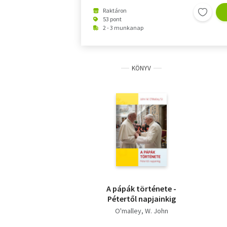
Raktáron
53 pont
2 - 3 munkanap
KÖNYV
A pápák története -
Pétertől napjainkig
O'malley, W. John