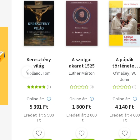
Keresztény
A szolgai
A pápák
világ
akarat 1525
története -
Pétertől
Holland, Tom
Luther Márton
O'malley, W.
napjainkig
John
Online ár:
Online ár:
Online ár:
5 391 Ft
1 800 Ft
4 140 Ft
Eredeti ár: 5 990
Eredeti ár: 2 000
Eredeti ár: 4 600
Ft
Ft
Ft