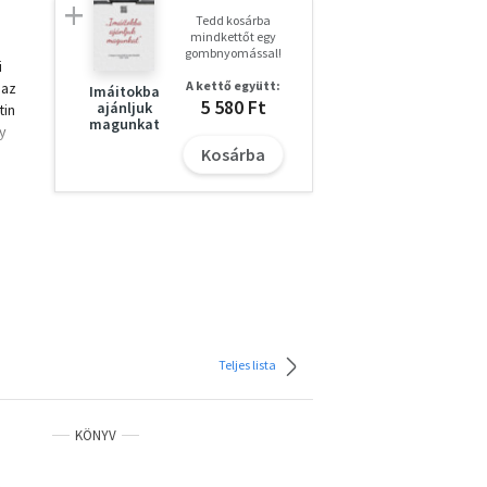
Tedd kosárba
mindkettőt egy
gombnyomással!
i
A kettő együtt:
 az
Imáitokba
5 580 Ft
ajánljuk
tin
magunkat
y
Kosárba
 ami
Teljes lista
KÖNYV