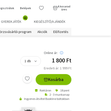
A kosarad
egisztrálok
Belépek
üres
új
GYEREKJÁTÉK
KIEGÉSZÍTŐ/AJÁNDÉK
örzsvásárlói program
Akciók
Előfizetés
Online ár:
1 800 Ft
Eredeti ár: 1 999 Ft
Kosárba
Raktáron
18 pont
2 - 3 munkanap
Ingyenes átvétel Bookline boltokban