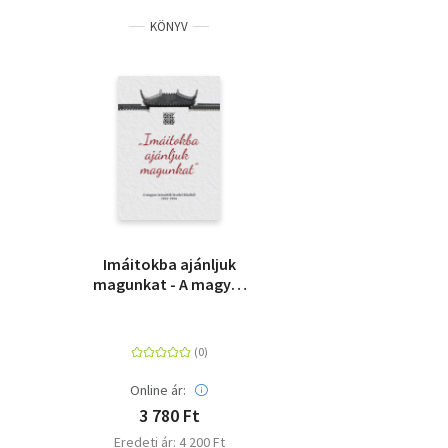
KÖNYV
Imáitokba ajánljuk
magunkat - A magyar
jezsuiták levelei
Kínából 1923-1954
Online ár:
3 780 Ft
Eredeti ár: 4 200 Ft