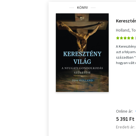
KÖNYV
Keresztén
Holland, T
A Keresztény
azt a folyama
században "
hogyan vált 
elterjedtté az
Online ár:
5 391 Ft
Eredeti ár: