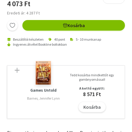
4 073 Ft
Eredeti ár: 4 287 Ft
Kosárba
Beszállítói készleten
40 pont
5 - 10 munkanap
Ingyenes átvétel Bookline boltokban
Tedd kosárba mindkettőt egy
gombnyomással!
A kettő együtt:
Games Untold
8 571 Ft
Barnes, Jennifer Lynn
Kosárba