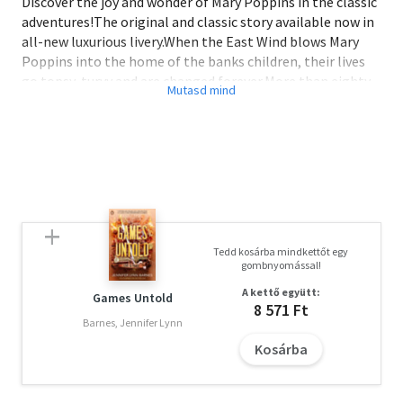
Discover the joy and wonder of Mary Poppins in the classic
adventures!The original and classic story available now in
all-new luxurious livery.When the East Wind blows Mary
Poppins into the home of the banks children, their lives
go topsy-turvy and are changed forever.More than eighty
years since we first met Mary Poppins, this original, classic
story is still charming readers and transporting new fans
into the mysterious world of everyone's favourite magical
nanny.
Tedd kosárba mindkettőt egy
gombnyomással!
A kettő együtt:
Games Untold
8 571 Ft
Barnes, Jennifer Lynn
Kosárba