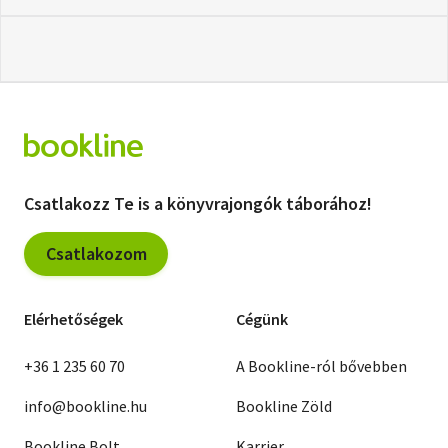
Csatlakozz Te is a könyvrajongók táborához!
Csatlakozom
Elérhetőségek
Cégünk
+36 1 235 60 70
A Bookline-ról bővebben
info@bookline.hu
Bookline Zöld
Bookline Bolt
Karrier