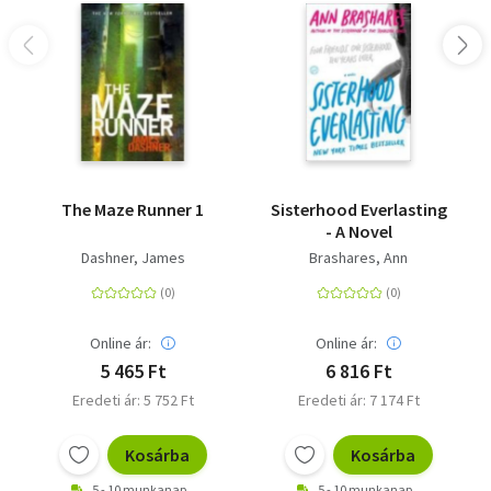
The Maze Runner 1
Sisterhood Everlasting
- A Novel
Dashner, James
Brashares, Ann
Online ár:
Online ár:
5 465 Ft
6 816 Ft
Eredeti ár: 5 752 Ft
Eredeti ár: 7 174 Ft
Kosárba
Kosárba
5 - 10 munkanap
5 - 10 munkanap