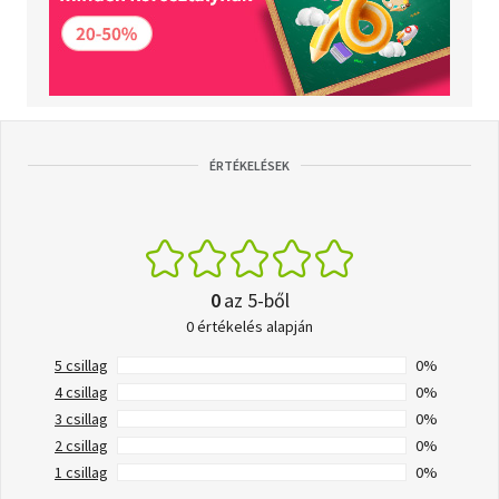
ÉRTÉKELÉSEK
0
az 5-ből
0 értékelés alapján
5 csillag
0%
4 csillag
0%
3 csillag
0%
2 csillag
0%
1 csillag
0%