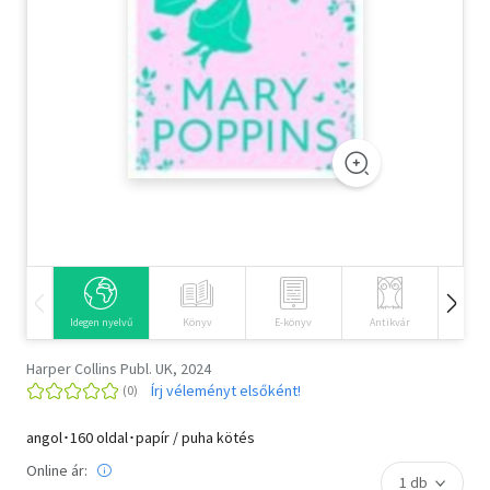
Szótár, nyelvkönyv
Tankönyv, segédkönyv
Társadalomtudomány
Természettudomány
Történelem
Vallás
Idegen nyelvű
Könyv
E-könyv
Antikvár
Hangos
Harper Collins Publ. UK, 2024
Írj véleményt elsőként!
angol･160 oldal･papír / puha kötés
Online ár: