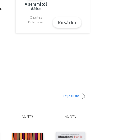
A semmitől
z
délre
Charles
Kosárba
Bukowski
Teljes lista
KÖNYV
KÖNYV
KÖNYV