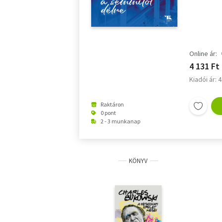
Online ár:
4 131 Ft
Kiadói ár: 
Raktáron
0 pont
2 - 3 munkanap
KÖNYV