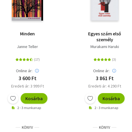
Minden
Egyes szám első
személy
Janne Teller
Murakami Haruki
Online ár:
Online ár:
3 600 Ft
3 861 Ft
Eredeti ár: 3 999 Ft
Eredeti ár: 4 290 Ft
Kosárba
Kosárba
2 - 3 munkanap
2 - 3 munkanap
KÖNYV
KÖNYV