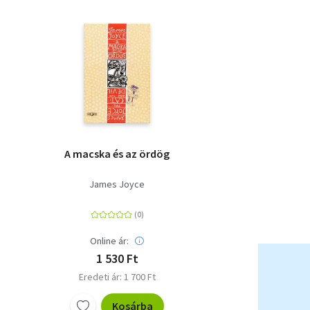
A macska és az ördög
James Joyce
Online ár:
1 530 Ft
Eredeti ár: 1 700 Ft
Kosárba