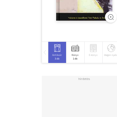
Antikvár
Könyv
E-könyv
Idegen nyel
3 db
1 db