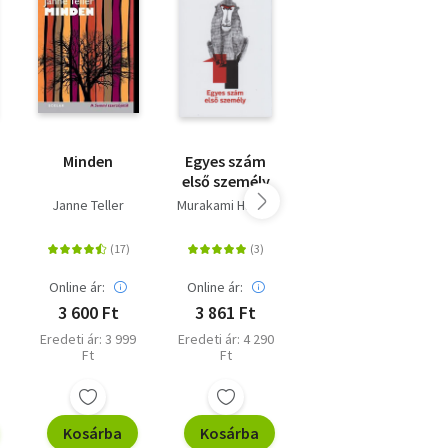
Minden
Egyes szám
Ivan Iljics
első személy
halála
Janne Teller
Murakami Haruki
Lev Tolsztoj
Online ár:
Online ár:
Online ár:
3 600 Ft
3 861 Ft
2 430 Ft
Eredeti ár: 3 999
Eredeti ár: 4 290
Eredeti ár: 2 699
Ft
Ft
Ft
Kosárba
Kosárba
Kosárba