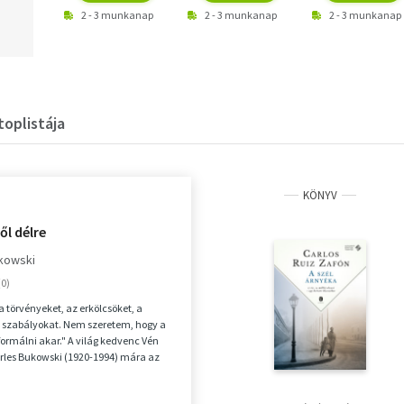
2 - 3 munkanap
2 - 3 munkanap
2 - 3 munkanap
toplistája
KÖNYV
ől délre
kowski
 törvényeket, az erkölcsöket, a
a szabályokat. Nem szeretem, hogy a
ormálni akar." A világ kedvenc Vén
rles Bukowski (1920-1994) mára az
.