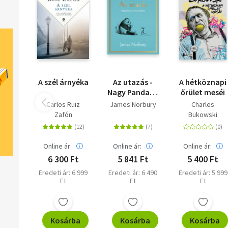
A szél árnyéka
Az utazás -
A hétköznapi
Nagy Panda és
őrület meséi
Kicsi Sárkány
Carlos Ruiz
James Norbury
Charles
Zafón
Bukowski
Online ár:
Online ár:
Online ár:
6 300 Ft
5 841 Ft
5 400 Ft
Eredeti ár: 6 999
Eredeti ár: 6 490
Eredeti ár: 5 999
Ft
Ft
Ft
Kosárba
Kosárba
Kosárba