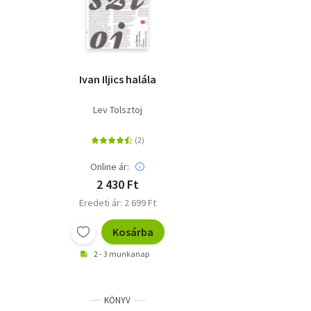
Ivan Iljics halála
Lev Tolsztoj
Online ár:
2 430 Ft
Eredeti ár: 2 699 Ft
Kosárba
2 - 3 munkanap
KÖNYV