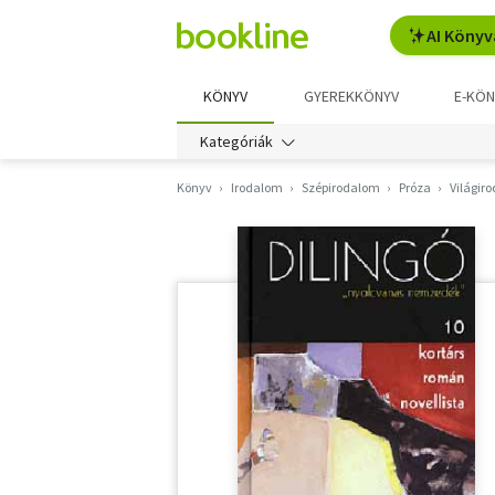
AI Könyv
KÖNYV
GYEREKKÖNYV
E-KÖN
Kategóriák
Könyv
Irodalom
Szépirodalom
Próza
Világir