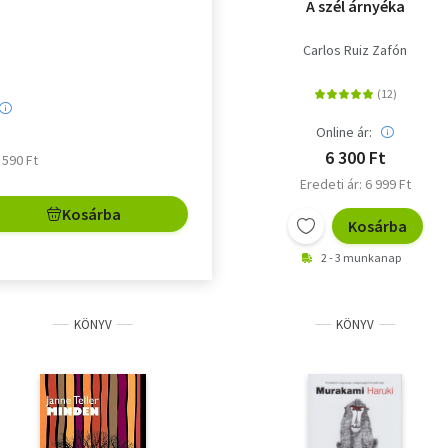
A szél árnyéka
Carlos Ruiz Zafón
Online ár:
6 300 Ft
4 590 Ft
Eredeti ár: 6 999 Ft
Kosárba
Kosárba
2 - 3 munkanap
KÖNYV
KÖNYV