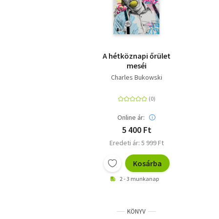
A hétköznapi őrület
meséi
Charles Bukowski
Online ár:
5 400 Ft
Eredeti ár: 5 999 Ft
Kosárba
2 - 3 munkanap
KÖNYV