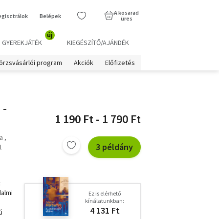
A kosarad
egisztrálok
Belépek
üres
új
GYEREKJÁTÉK
KIEGÉSZÍTŐ/AJÁNDÉK
örzsvásárlói program
Akciók
Előfizetés
 -
1 190 Ft - 1 790 Ft
a
3 példány
l
t
dalmi
Ez is elérhető
kínálatunkban:
4 131 Ft
ú