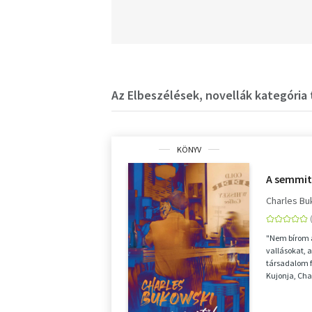
Az Elbeszélések, novellák kategória 
KÖNYV
A semmit
Charles Bu
"Nem bírom a
vallásokat, 
társadalom f
Kujonja, Cha
amerikai és..