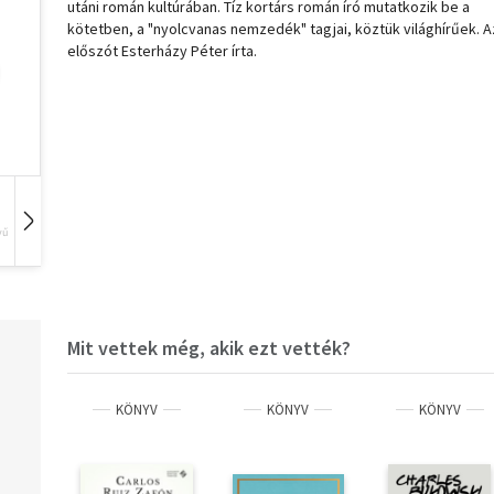
utáni román kultúrában. Tíz kortárs román író mutatkozik be a
kötetben, a "nyolcvanas nemzedék" tagjai, köztük világhírűek. A
előszót Esterházy Péter írta.
vű
Hangoskönyv
Film
Zene
Mit vettek még, akik ezt vették?
KÖNYV
KÖNYV
KÖNYV