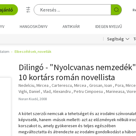
ajánló
R
YV
HANGOSKÖNYV
ANTIKVÁR
IDEGEN NYELVŰ
T
Segítség
odalom
Elbeszélések, novellák
Dilingó - "Nyolcvanas nemzedék"
10 kortárs román novellista
Nedelciu, Mircea
Carterescu, Mircea
Grosan, Ioan
Pora, Mirce
Vighi, Daniel
Vlad, Alexandru
Petru Cimpoesu
Marineasa, Viore
Noran Kiadó, 2008
A kötet szerzői nemcsak a tehetséget és az irodalmi színvonala
képviselik, hanem -mások mellett- azt az előzmények nélküli iro
korszakot is, amely gyökeresen és teljes egészében
megváltoztatta és átrendezte az irodalmi gondolkodást a hábor