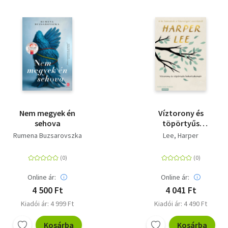
Nem megyek én
Víztorony és
sehova
töpörtyűs
kukoricakenyér
Rumena Buzsarovszka
Lee, Harper
Online ár:
Online ár:
4 500 Ft
4 041 Ft
Kiadói ár: 4 999 Ft
Kiadói ár: 4 490 Ft
Kosárba
Kosárba