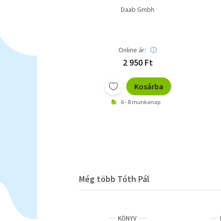
Daab Gmbh
Online ár:
2 950 Ft
Kosárba
6 - 8 munkanap
Még több Tóth Pál
KÖNYV