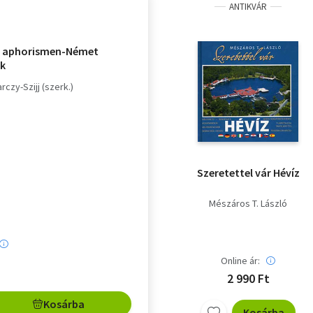
ANTIKVÁR
e aphorismen-Német
ák
rczy-Szijj (szerk.)
Szeretettel vár Hévíz
Mészáros T. László
Online ár:
2 990 Ft
Kosárba
Kosárba