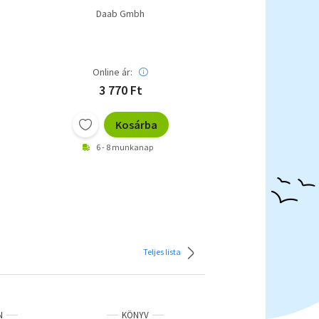
Daab Gmbh
Online ár:
3 770 Ft
Kosárba
6 - 8 munkanap
Teljes lista
N
KÖNYV
KÖNYV