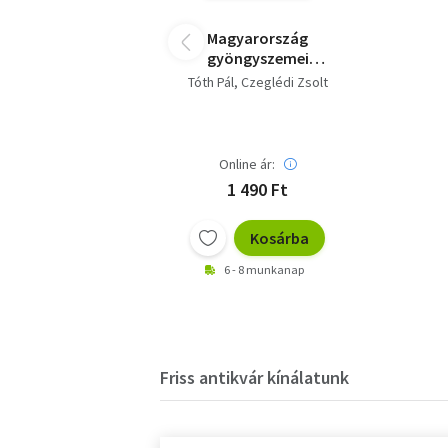
Magyarország
gyöngyszemei
(magyar, angol,
Tóth Pál
Czeglédi Zsolt
német nyelvű)
Online ár:
1 490 Ft
Kosárba
6 - 8 munkanap
Friss antikvár kínálatunk