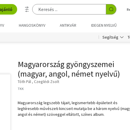
ajánló
R
YV
HANGOSKÖNYV
ANTIKVÁR
IDEGEN NYELVŰ
T
Segítség
Magyarország gyöngyszemei
(magyar, angol, német nyelvű)
Tóth Pál
Czeglédi Zsolt
TKK
Magyarország legszebb tájait, legismertebb épületeit és
leghíresebb művészeti kincseit mutatja be a három nyelvű (mag
angol és német) szöveggel ellátott, színes album.