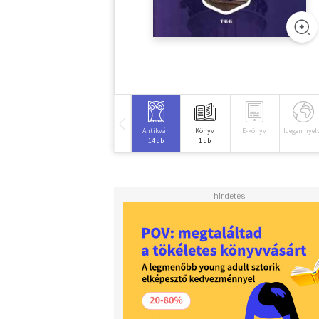
Antikvár
Könyv
E-könyv
Idegen nyel
14 db
1 db