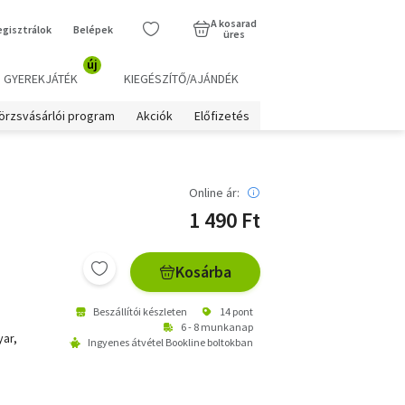
A kosarad
egisztrálok
Belépek
üres
új
GYEREKJÁTÉK
KIEGÉSZÍTŐ/AJÁNDÉK
örzsvásárlói program
Akciók
Előfizetés
Online ár:
1 490 Ft
Kosárba
Beszállítói készleten
14 pont
6 - 8 munkanap
yar,
Ingyenes átvétel Bookline boltokban