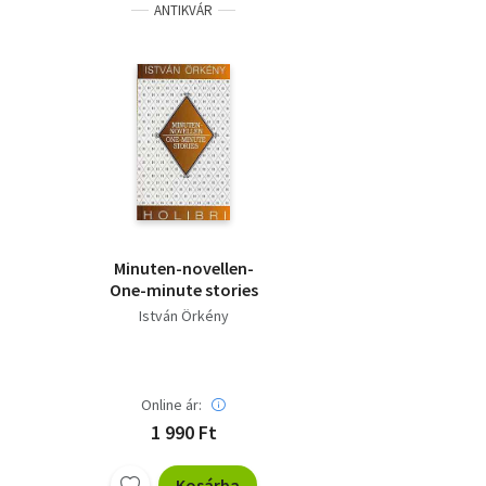
ANTIKVÁR
Minuten-novellen-
One-minute stories
István Örkény
Online ár:
1 990 Ft
Kosárba