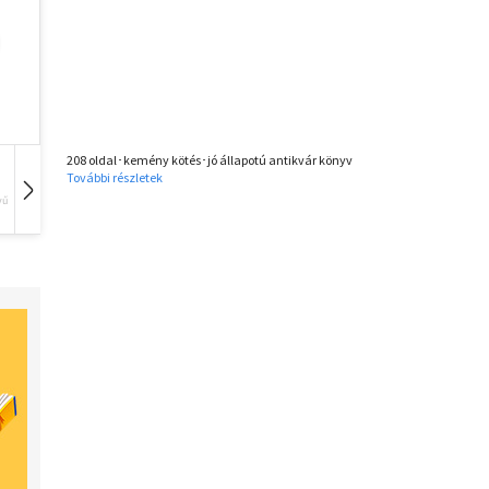
208 oldal･kemény kötés･jó állapotú antikvár könyv
További részletek
vű
Hangoskönyv
Film
Zene