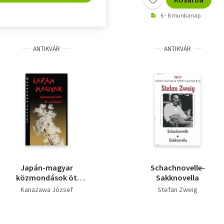
6 - 8 munkanap
ANTIKVÁR
ANTIKVÁR
Japán-magyar
Schachnovelle-
közmondások öt
Sakknovella
nyelven
Kanazawa József
Stefan Zweig