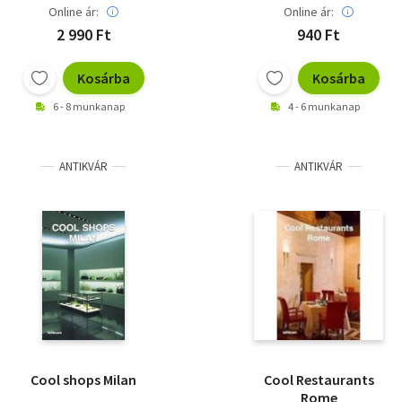
Online ár:
Online ár:
2 990 Ft
940 Ft
Kosárba
Kosárba
6 - 8 munkanap
4 - 6 munkanap
ANTIKVÁR
ANTIKVÁR
Cool shops Milan
Cool Restaurants
Rome