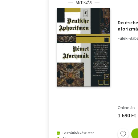
ANTIKVÁR
Deutsch
aforizm
Füleki-Baba
Online ár:
1 690 Ft
Beszállítói készleten