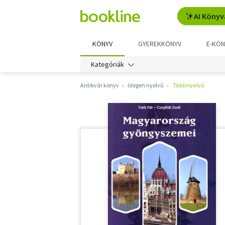
AI Könyv
KÖNYV
GYEREKKÖNYV
E-KÖN
Kategóriák
Antikvár könyv
Idegen nyelvű
Többnyelvű