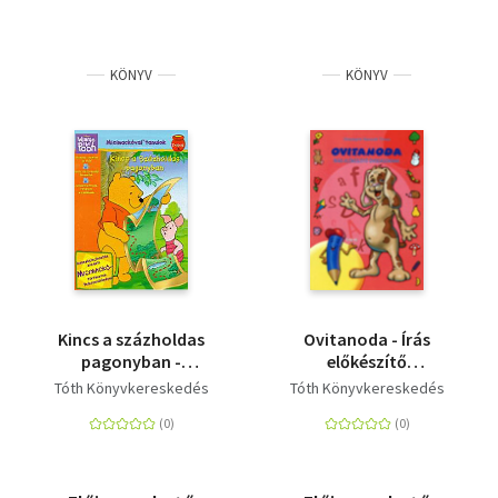
KÖNYV
KÖNYV
Kincs a százholdas
Ovitanoda - Írás
pagonyban -
előkészítő
Micimackóval tanulok
óvodásoknak
Tóth Könyvkereskedés
Tóth Könyvkereskedés
3. - Foglalkoztató