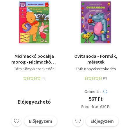
Micimackó pocakja
Ovitanoda - Formák,
morog - Micimackóval
méretek
tanulok
Tóth Könyvkereskedés
Tóth Könyvkereskedés
Online ár:
567 Ft
Előjegyezhető
Eredeti ár: 630 Ft
Előjegyzem
Előjegyzem