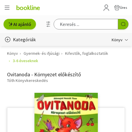
Üres
AI ajánló
Kategóriák
Könyv
Könyv
Gyermek- és ifjúsági
Kifestők, foglalkoztatók
Életmód, egészség
3-6 éveseknek
Erotika
Ovitanoda - Környezet előkészítő
Gyermek- és ifjúsági
Tóth Könyvkereskedés
Hobbi, szabadidő
Irodalom
Művészet
Szakkönyv