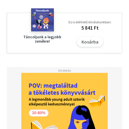
Ez is elérhető kínálatunkban:
5 841 Ft
Táncoljunk a legjobb
zenékre!
Kosárba