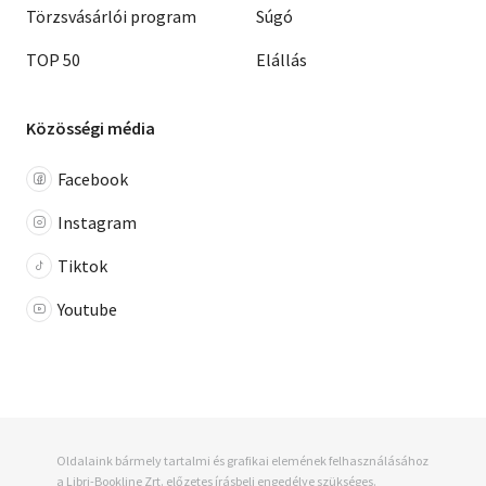
Törzsvásárlói program
Súgó
TOP 50
Elállás
Közösségi média
Facebook
Instagram
Tiktok
Youtube
Oldalaink bármely tartalmi és grafikai elemének felhasználásához
a Libri-Bookline Zrt. előzetes írásbeli engedélye szükséges.