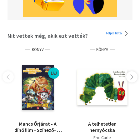
Teljes lista
Mit vettek még, akik ezt vették?
KÖNYV
KÖNYV
ÚJ
Mancs Őrjárat - A
A telhetetlen
dínófilm - Színező- és
hernyócska
foglalkoztatókönyv -
Eric Carle