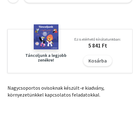
Ez is elérhető kínálatunkban:
5 841 Ft
Táncoljunk a legjobb
zenékre!
Kosárba
Nagycsoportos ovisoknak készült-e kiadvány,
környezetünkkel kapcsolatos feladatokkal.