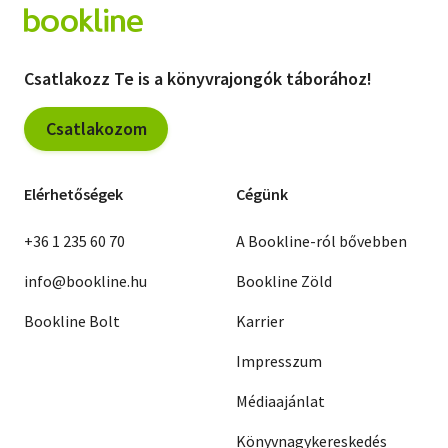
Csatlakozz Te is a könyvrajongók táborához!
Csatlakozom
Elérhetőségek
Cégünk
+36 1 235 60 70
A Bookline-ról bővebben
info@bookline.hu
Bookline Zöld
Bookline Bolt
Karrier
Impresszum
Médiaajánlat
Könyvnagykereskedés