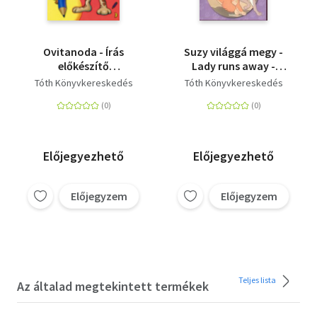
Ovitanoda - Írás
Suzy világgá megy -
előkészítő
Lady runs away -
óvodásoknak
Olvass angolul
Tóth Könyvkereskedés
Tóth Könyvkereskedés
Disneyvel! - 2. szint
Előjegyezhető
Előjegyezhető
Előjegyzem
Előjegyzem
Teljes lista
Az általad megtekintett termékek