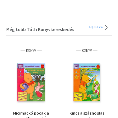
Teljes lista
Még több Tóth Könyvkereskedés
KÖNYV
KÖNYV
Micimackó pocakja
Kincs a százholdas