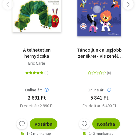
A telhetetlen
Táncoljunk a legjobb
hernyócska
zenékre! - Kis zenélő
könyveim
Eric Carle
Online ár:
Online ár:
2 691 Ft
5 841 Ft
Eredeti ár: 2 990 Ft
Eredeti ár: 6 490 Ft
Kosárba
Kosárba
1 - 2 munkanap
1 - 2 munkanap