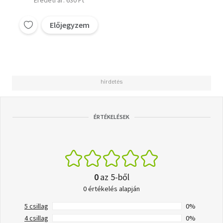
Eredeti ár: 630 Ft
Előjegyzem
ÉRTÉKELÉSEK
0
az 5-ből
0 értékelés alapján
5 csillag
0%
4 csillag
0%