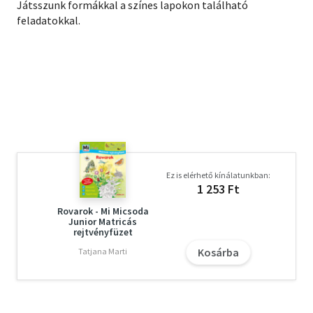
Játsszunk formákkal a színes lapokon található
feladatokkal.
Ez is elérhető kínálatunkban:
1 253 Ft
Rovarok - Mi Micsoda
Junior Matricás
rejtvényfüzet
Kosárba
Tatjana Marti