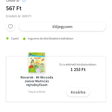
Online ár:
567 Ft
Eredeti ár: 630 Ft
Előjegyzem
5 pont
Ingyenes átvétel Bookline boltokban
Ez is elérhető kínálatunkban:
1 253 Ft
Rovarok - Mi Micsoda
Junior Matricás
rejtvényfüzet
Kosárba
Tatjana Marti