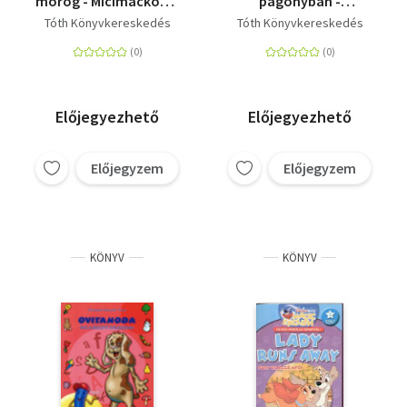
morog - Micimackóval
pagonyban -
tanulok
Micimackóval tanulok
Tóth Könyvkereskedés
Tóth Könyvkereskedés
3. - Foglalkoztató
Előjegyezhető
Előjegyezhető
Előjegyzem
Előjegyzem
KÖNYV
KÖNYV