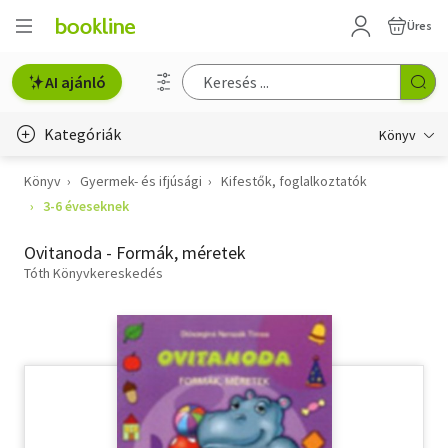
Üres
AI ajánló
Kategóriák
Könyv
Könyv
Gyermek- és ifjúsági
Kifestők, foglalkoztatók
Életmód, egészség
3-6 éveseknek
Erotika
Ovitanoda - Formák, méretek
Gyermek- és ifjúsági
Tóth Könyvkereskedés
Hobbi, szabadidő
Irodalom
Művészet
Szakkönyv