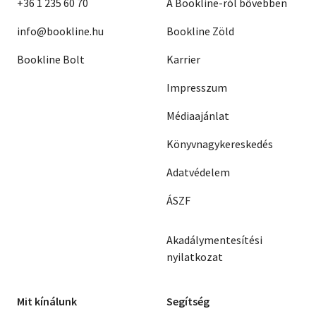
+36 1 235 60 70
A Bookline-ról bővebben
info@bookline.hu
Bookline Zöld
Bookline Bolt
Karrier
Impresszum
Médiaajánlat
Könyvnagykereskedés
Adatvédelem
ÁSZF
Akadálymentesítési
nyilatkozat
Mit kínálunk
Segítség