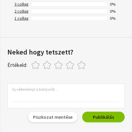
3 csillag
0%
2 csillag
0%
1 csillag
0%
Neked hogy tetszett?
Értékeld:
Piszkozat mentése
Publikálás