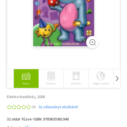
Szótár, nyelvkönyv
Tankönyv, segédkönyv
Társadalomtudomány
Természettudomány
Történelem
Vallás
Könyv
E-könyv
Antikvár
Idegen nyelvű
Hangos
Elektra Kiadóház, 2008
Írj véleményt elsőként!
32 oldal･fűzve･ISBN:
9789635961948