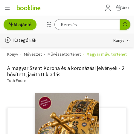
Üres
AI ajánló
Kategóriák
Könyv
Könyv
Művészet
Művészettörténet
Magyar műv. történet
Életmód, egészség
A magyar Szent Korona és a koronázási jelvények - 2.
Erotika
bővített, javított kiadás
Gyermek- és ifjúsági
Tóth Endre
Hobbi, szabadidő
Irodalom
Művészet
Szakkönyv