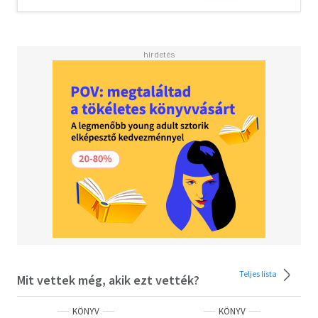
jogtörténész Szent Korona-tanról írt esszéje zárja le,
foglalja keretbe.
Teljes lista
Mit vettek még, akik ezt vették?
KÖNYV
KÖNYV