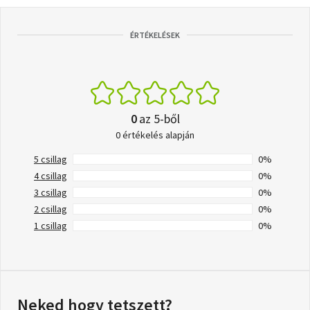
ÉRTÉKELÉSEK
0
az 5-ből
0 értékelés alapján
5 csillag
0%
4 csillag
0%
3 csillag
0%
2 csillag
0%
1 csillag
0%
Neked hogy tetszett?