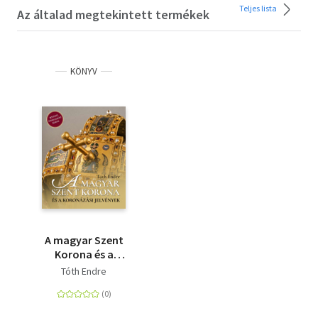
Teljes lista
Az általad megtekintett termékek
KÖNYV
A magyar Szent
Korona és a
koronázási jelvények -
Tóth Endre
2. bővített, javított
kiadás