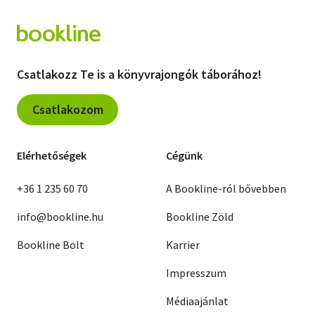
Csatlakozz Te is a könyvrajongók táborához!
Csatlakozom
Elérhetőségek
Cégünk
+36 1 235 60 70
A Bookline-ról bővebben
info@bookline.hu
Bookline Zöld
Bookline Bolt
Karrier
Impresszum
Médiaajánlat