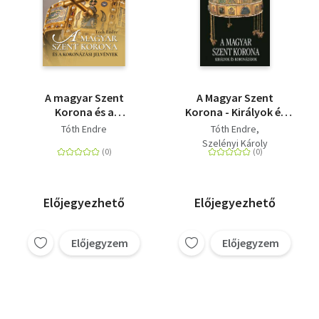
A magyar Szent
A Magyar Szent
Korona és a
Korona - Királyok és
koronázási jelvények
koronázások
Tóth Endre
Tóth Endre
Szelényi Károly
Előjegyezhető
Előjegyezhető
Előjegyzem
Előjegyzem