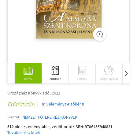
Szótár, nyelvkönyv
Tankönyv, segédkönyv
Társadalomtudomány
Természettudomány
Történelem
Vallás
Könyv
Antikvár
E-könyv
Idegen nyelvű
Hangos
Országház Könyvkiadó, 2022
Írj véleményt elsőként!
NEMZET FŐTERE KÉZIKÖNYVEK
Sorozat:
512 oldal･keménytábla, védőborító･ISBN:
9786155948831
További részletek