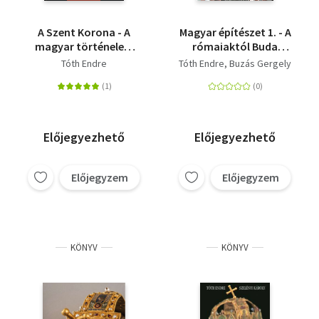
A Szent Korona - A
Magyar építészet 1. - A
magyar történelem
rómaiaktól Buda
rejtélyei
elfoglalásáig
Tóth Endre
Tóth Endre
Buzás Gergely
Előjegyezhető
Előjegyezhető
Előjegyzem
Előjegyzem
KÖNYV
KÖNYV