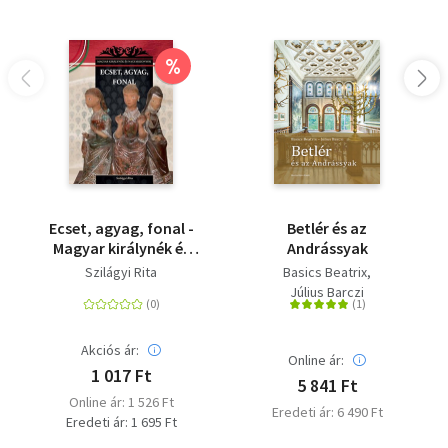
%
Ecset, agyag, fonal -
Betlér és az
Magyar királynék és
Andrássyak
nagyasszonyok 26.
Szilágyi Rita
Basics Beatrix
Július Barczi
Akciós ár:
Online ár:
1 017 Ft
5 841 Ft
Online ár: 1 526 Ft
Eredeti ár: 6 490 Ft
Eredeti ár: 1 695 Ft