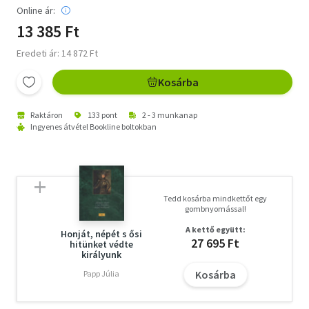
Online ár:
13 385 Ft
Eredeti ár: 14 872 Ft
Kosárba
Raktáron
133 pont
2 - 3 munkanap
Ingyenes átvétel Bookline boltokban
Tedd kosárba mindkettőt egy
gombnyomással!
A kettő együtt:
Honját, népét s ősi
27 695 Ft
hitünket védte
királyunk
Kosárba
Papp Júlia