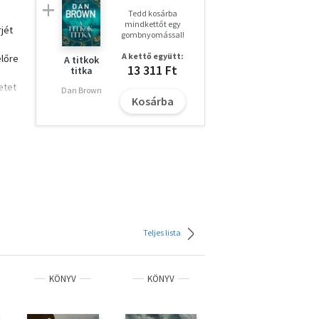
Tedd kosárba
mindkettőt egy
jét
gombnyomással!
A kettő együtt:
előre
A titkok
13 311 Ft
titka
etet
Dan Brown
Kosárba
Teljes lista
KÖNYV
KÖNYV
KÖNYV