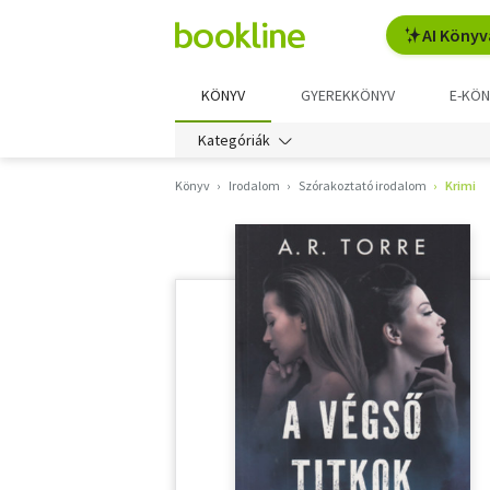
AI Könyv
KÖNYV
GYEREKKÖNYV
E-KÖN
Kategóriák
Könyv
Irodalom
Szórakoztató irodalom
Krimi