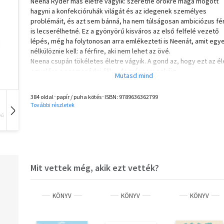
Neena Ryder más életre vágyik: szeretné örökre maga mögött
hagyni a konfekcióruhák világát és az idegenek személyes
problémáit, és azt sem bánná, ha nem túlságosan ambiciózus fér
is lecserélhetné. Ez a gyönyörű kisváros az első felfelé vezető
lépés, még ha folytonosan arra emlékezteti is Neenát, amit egy
nélkülöznie kell: a férfire, aki nem lehet az övé.
Neena csupán tökéletes életre vágyik. A gond az, hogy ezt az él
egyelőre a szomszédai élik – de már nem sokáig…
Olvasd el mások véleményét is!
384 oldal･papír / puha kötés･ISBN:
9789636362799
További részletek
vű
Hangoskönyv
Film
Zene
Mit vettek még, akik ezt vették?
KÖNYV
KÖNYV
KÖNYV