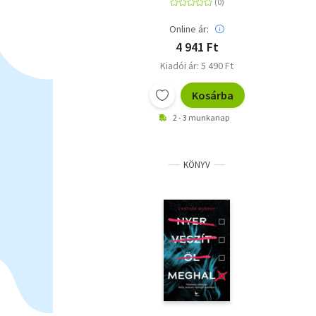
Online ár:
4 941 Ft
Kiadói ár: 5 490 Ft
Kosárba
2 - 3 munkanap
KÖNYV