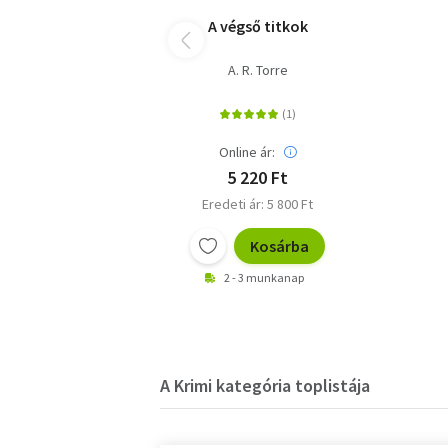
A végső titkok
A. R. Torre
Online ár:
5 220 Ft
Eredeti ár: 5 800 Ft
Kosárba
2 - 3 munkanap
A Krimi kategória toplistája