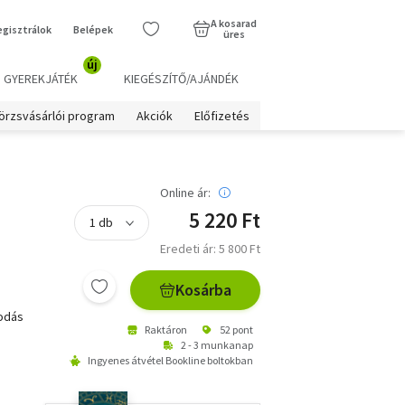
A kosarad
egisztrálok
Belépek
üres
új
GYEREKJÁTÉK
KIEGÉSZÍTŐ/AJÁNDÉK
örzsvásárlói program
Akciók
Előfizetés
Online ár:
5 220 Ft
Eredeti ár: 5 800 Ft
Kosárba
odás
Raktáron
52 pont
2 - 3 munkanap
Ingyenes átvétel Bookline boltokban