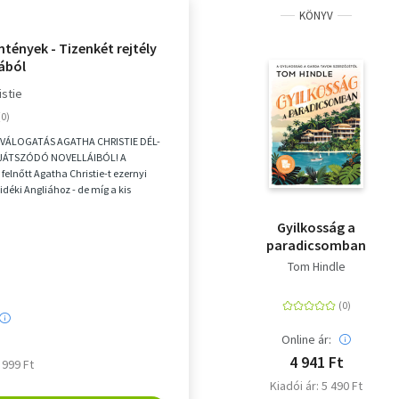
KÖNYV
ntények - Tizenkét rejtély
iából
istie
VÁLOGATÁS AGATHA CHRISTIE DÉL-
JÁTSZÓDÓ NOVELLÁIBÓL! A
felnőtt Agatha Christie-t ezernyi
vidéki Angliához - de míg a kis
árok, regatták é...
Gyilkosság a
paradicsomban
Tom Hindle
Online ár:
4 941 Ft
5 999 Ft
Kiadói ár: 5 490 Ft