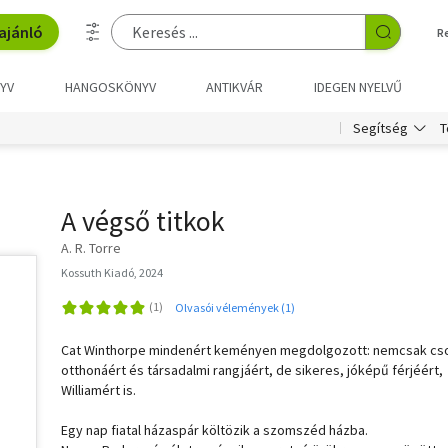
ajánló
R
YV
HANGOSKÖNYV
ANTIKVÁR
IDEGEN NYELVŰ
T
Segítség
A végső titkok
A. R. Torre
Kossuth Kiadó, 2024
Olvasói vélemények (1)
Cat Winthorpe mindenért keményen megdolgozott: nemcsak cs
otthonáért és társadalmi rangjáért, de sikeres, jóképű férjéért,
Williamért is.
Egy nap fiatal házaspár költözik a szomszéd házba.