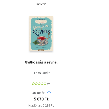
KÖNYV
Gyilkosság a révnél
Hidasi Judit
Online ár:
5 670 Ft
Kiadói ár: 6 299 Ft