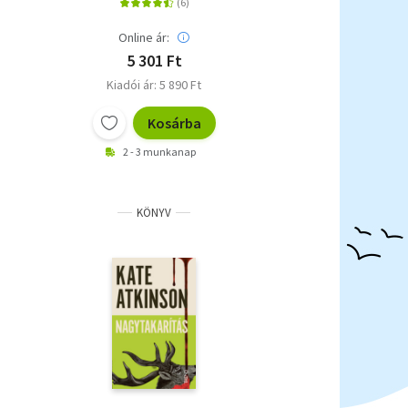
Online ár:
5 301 Ft
Kiadói ár: 5 890 Ft
Kosárba
2 - 3 munkanap
KÖNYV