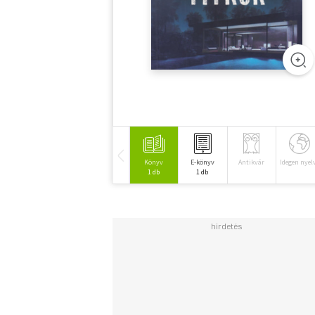
Könyv
E-könyv
Antikvár
Idegen nyel
1 db
1 db