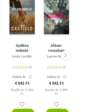
Gyilkos
Jóban-
Őrületbe
indulat
rosszban
kergetsz
Linda Castillo
Lauren North
Diana Hunt
Online ár:
Online ár:
Online ár:
4 941 Ft
4 941 Ft
4 311 Ft
Kiadói ár: 5 490
Kiadói ár: 5 490
Eredeti ár: 4 790
Ft
Ft
Ft