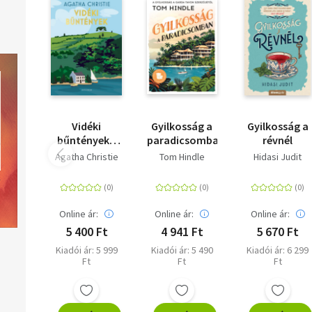
Vidéki
Gyilkosság a
Gyilkosság a
bűntények -
paradicsomban
révnél
Tizenkét
Agatha Christie
Tom Hindle
Hidasi Judit
rejtély Dél-
Angliából
Online ár:
Online ár:
Online ár:
5 400 Ft
4 941 Ft
5 670 Ft
Kiadói ár: 5 999
Kiadói ár: 5 490
Kiadói ár: 6 299
Ft
Ft
Ft