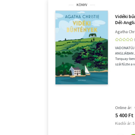
KÖNYV
Vidéki bű
Dél-Angl
Agatha Chr
VADONATÚJ 
ANGLIÁBAN 
Torquay-ben 
szál fűzte a 
Agathát a vás
Online ár:
5 400 Ft
Kiadói ár: 