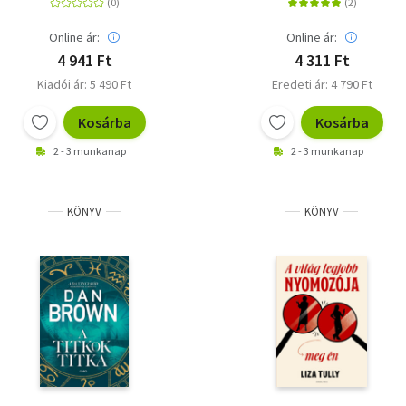
Online ár:
Online ár:
4 941 Ft
4 311 Ft
Kiadói ár: 5 490 Ft
Eredeti ár: 4 790 Ft
Kosárba
Kosárba
2 - 3 munkanap
2 - 3 munkanap
KÖNYV
KÖNYV