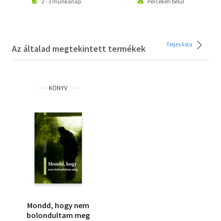
2 - 3 munkanap
Perceken belül
Teljes lista
Az általad megtekintett termékek
KÖNYV
Mondd, hogy nem
bolondultam meg