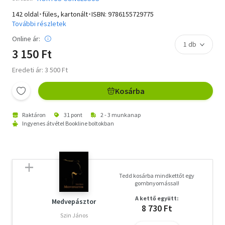
142 oldal･füles, kartonált･ISBN:
9786155729775
További részletek
Online ár:
3 150 Ft
Eredeti ár: 3 500 Ft
Kosárba
Raktáron
31 pont
2 - 3 munkanap
Ingyenes átvétel Bookline boltokban
Tedd kosárba mindkettőt egy
gombnyomással!
A kettő együtt:
Medvepásztor
8 730 Ft
Szin János