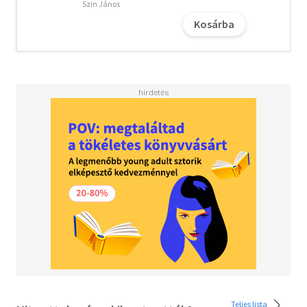
Szin János
Kosárba
Teljes lista