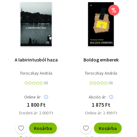
%
A labirintusból haza
Boldog emberek
Toroczkay András
Toroczkay András
Online ár:
Akciós ár:
1 800 Ft
1 875 Ft
Eredeti ár: 2 000 Ft
Online ár: 2 499 Ft
Kosárba
Kosárba