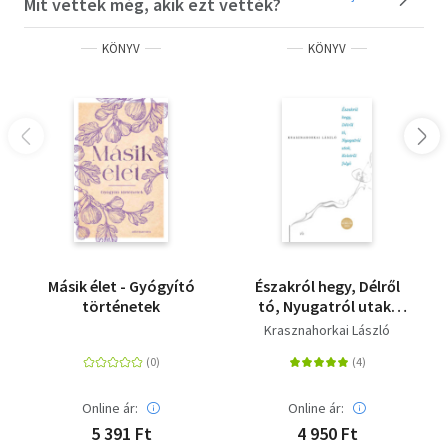
Mit vettek még, akik ezt vették?
KÖNYV
KÖNYV
Másik élet - Gyógyító
Északról hegy, Délről
történetek
tó, Nyugatról utak,
Keletről folyó
Krasznahorkai László
Online ár:
Online ár:
5 391 Ft
4 950 Ft