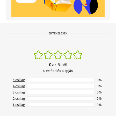
ÉRTÉKELÉSEK
0
az 5-ből
0 értékelés alapján
5 csillag
0%
4 csillag
0%
3 csillag
0%
2 csillag
0%
1 csillag
0%