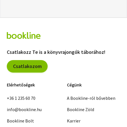
Csatlakozz Te is a könyvrajongók táborához!
Csatlakozom
Elérhetőségek
Cégünk
+36 1 235 60 70
A Bookline-ról bővebben
info@bookline.hu
Bookline Zöld
Bookline Bolt
Karrier