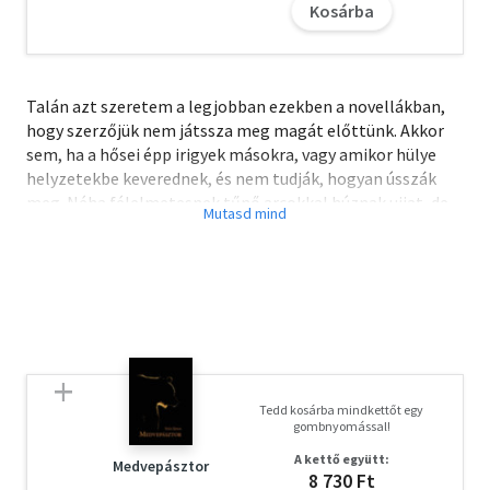
Kosárba
Talán azt szeretem a legjobban ezekben a novellákban,
hogy szerzőjük nem játssza meg magát előttünk. Akkor
sem, ha a hősei épp irigyek másokra, vagy amikor hülye
helyzetekbe keverednek, és nem tudják, hogyan ússzák
meg. Néha félelmetesnek tűnő arcokkal húznak ujjat, de
elég bátrak ahhoz, hogy esendőek maradjanak. Van valami
vigasztalóan őszinte abban, ahogy Toroczkay András
mesél álmodozásról és sikertelenségről, kisvárosi
állomásokról, vagy épp a gyerekkori rasszizmus arcairól. A
Mondd, hogy nem bolondultam meg című kötetből, amely
a szerző ötödik könyve, minden vonaton és egyetemi
kocsmában kellene tartani egy példányt. Biztos vagyok
benne, hogy nem csalódnának a kíváncsi olvasók.
Tedd kosárba mindkettőt egy
gombnyomással!
A kettő együtt:
Medvepásztor
8 730 Ft