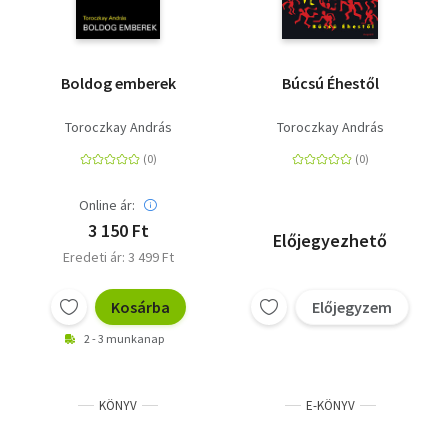
Boldog emberek
Búcsú Éhestől
Toroczkay András
Toroczkay András
Online ár:
3 150 Ft
Előjegyezhető
Eredeti ár: 3 499 Ft
Kosárba
Előjegyzem
2 - 3 munkanap
KÖNYV
E-KÖNYV