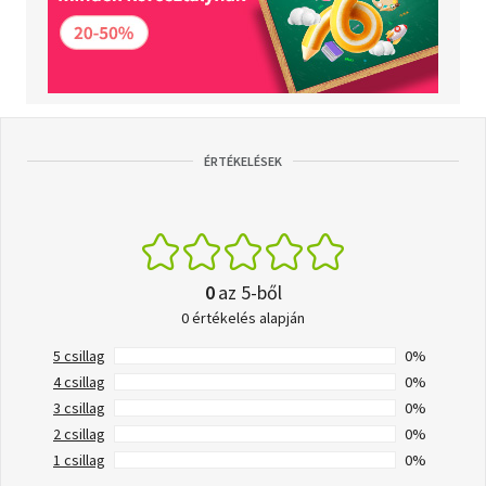
ÉRTÉKELÉSEK
0
az 5-ből
0 értékelés alapján
5 csillag
0%
4 csillag
0%
3 csillag
0%
2 csillag
0%
1 csillag
0%