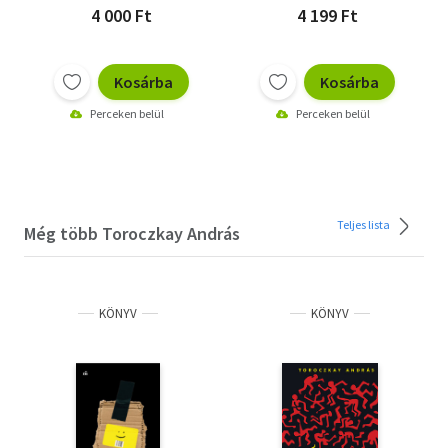
4 000 Ft
4 199 Ft
Kosárba
Kosárba
Perceken belül
Perceken belül
Teljes lista
Még több Toroczkay András
KÖNYV
KÖNYV