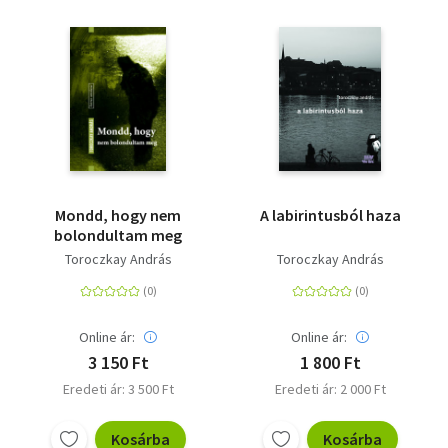
Mondd, hogy nem
A labirintusból haza
bolondultam meg
Toroczkay András
Toroczkay András
Online ár:
Online ár:
3 150 Ft
1 800 Ft
Eredeti ár: 3 500 Ft
Eredeti ár: 2 000 Ft
Kosárba
Kosárba