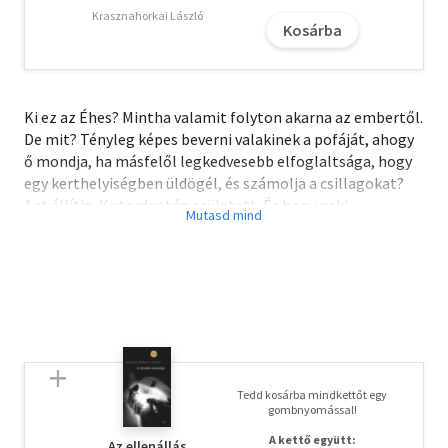
Krasznahorkai László
Kosárba
Ki ez az Éhes? Mintha valamit folyton akarna az embertől.
De mit? Tényleg képes beverni valakinek a pofáját, ahogy
ő mondja, ha másfelől legkedvesebb elfoglaltsága, hogy
egy kerthelyiségben üldögél, és számolja a csillagokat?
Azt állítja, Kotordpatán született. És hogy neki
Kotordpata az Alföld, Magyarország, ergo a világ közepe
és szívcsakrája. Ráadásul szerinte mindenki patai
valamiképpen. Az ember hajlamos hinni neki. Éhes egy
kicsit tegnapi, kicsit mai fiatalember, Kotordpata pedig
épp olyan mint ő. Tele mindenre elszánt, érzékeny lelkű
ketrecharcosokkal, víziszonyban szenvedő
úszómesterekkel, vagy épp rasszista
teniszfanatikusokkal. És akkor a Sistergő Főniksz
Tedd kosárba mindkettőt egy
Tűzoltózenekarról és a még legendásabb Hegesztett
gombnyomással!
Vízió elnevezésű rockbandáról nem is beszéltünk...
A kettő együtt:
Hallják, a hűtő hogy duruzsol? Vegyenek ki belőle egy
Az ellenállás