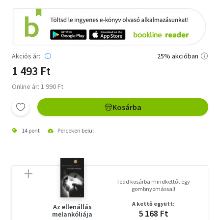
Akciós ár:
25% akcióban
1 493 Ft
Online ár: 1 990 Ft
Kosárba
14 pont
Perceken belül
Tedd kosárba mindkettőt egy
gombnyomással!
A kettő együtt:
Az ellenállás
5 168 Ft
melankóliája