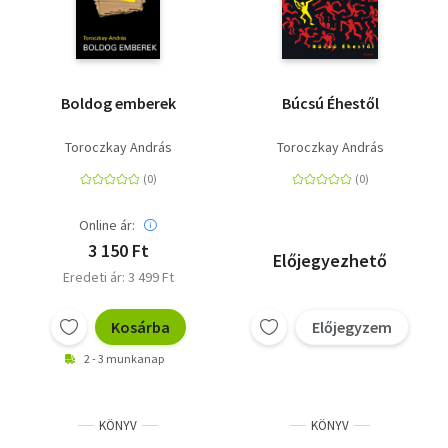
Boldog emberek
Búcsú Éhestől
Toroczkay András
Toroczkay András
Online ár:
3 150 Ft
Előjegyezhető
Eredeti ár: 3 499 Ft
Kosárba
Előjegyzem
2 - 3 munkanap
KÖNYV
KÖNYV