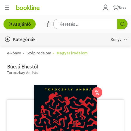
Üres
AI ajánló
Kategóriák
Könyv
e-könyv
Szépirodalom
Magyar irodalom
Életmód, egészség
Búcsú Éhestől
Erotika
Toroczkay András
Gyermek- és ifjúsági
Hobbi, szabadidő
%
Irodalom
Művészet
Szakkönyv