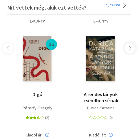
Teljes lista
Mit vettek még, akik ezt vették?
E-KÖNYV
E-KÖNYV
ÚJ
Digó
A ​rendes lányok
csendben sírnak
Péterfy Gergely
Durica Katarina
Kiadói ár:
Kiadói ár: