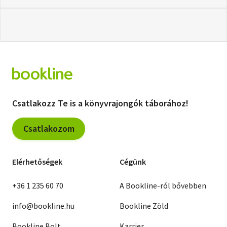
Csatlakozz Te is a könyvrajongók táborához!
Csatlakozom
Elérhetőségek
Cégünk
+36 1 235 60 70
A Bookline-ról bővebben
info@bookline.hu
Bookline Zöld
Bookline Bolt
Karrier