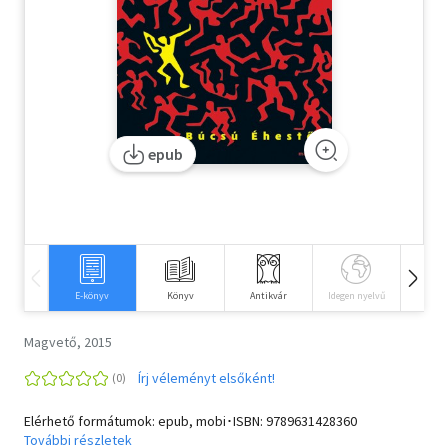
Szótár, nyelvkönyv
Tankönyv, segédkönyv
Társadalomtudomány
epub
Természettudomány
Történelem
Vallás
E-könyv
Könyv
Antikvár
Idegen nyelvű
Hangos
Magvető, 2015
Írj véleményt elsőként!
Elérhető formátumok: epub, mobi･ISBN:
9789631428360
További részletek