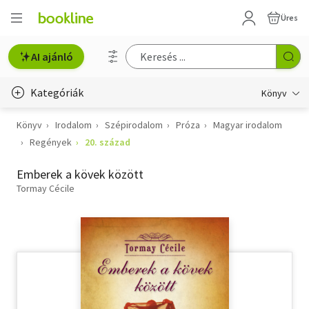
Üres
AI ajánló
Kategóriák
Könyv
Könyv
Irodalom
Szépirodalom
Próza
Magyar irodalom
Életmód, egészség
Regények
20. század
Erotika
Emberek a kövek között
Gyermek- és ifjúsági
Tormay Cécile
Hobbi, szabadidő
Irodalom
Művészet
Szakkönyv