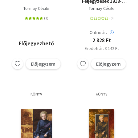
Feljegyzések 1918-
1919-ből
Tormay Cécile
Tormay Cécile
Online ár:
2 828 Ft
Előjegyezhető
Eredeti ár: 3 142 Ft
Előjegyzem
Előjegyzem
KÖNYV
KÖNYV