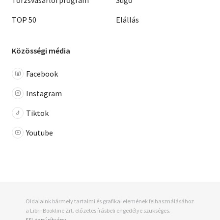
TOP 50
Elállás
Közösségi média
Facebook
Instagram
Tiktok
Youtube
Oldalaink bármely tartalmi és grafikai elemének felhasználásához
a Libri-Bookline Zrt. előzetes írásbeli engedélye szükséges.
SSL tanúsítvány