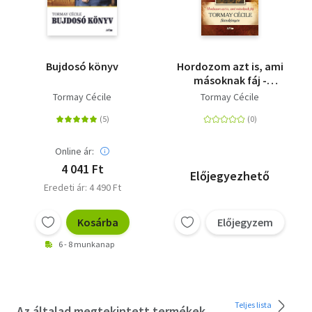
Bujdosó könyv
Hordozom azt is, ami
másoknak fáj -
Tormay Cécile
Tormay Cécile
Tormay Cécile
füveskönyve
Online ár:
4 041 Ft
Előjegyezhető
Eredeti ár: 4 490 Ft
Kosárba
Előjegyzem
6 - 8 munkanap
Teljes lista
Az általad megtekintett termékek