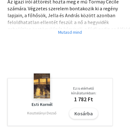
Az igazi írói áttörést hozta meg e mű Tormay Cécile
számára. Végzetes szerelem bontakozik ki a regény
lapjain, a főhősök, Jella és András között azonban
feloldhatatlan ellentét feszül: a nő a hegyvidék
zabolátlan ösztönvilágát képviseli, a férfi pedig az Alföld
nyugodt fia. A történet szívszorító, a végkifejlet drámai,
hiszen a tűz a vízzel nem elegyedhet.
Ez is elérhető
kínálatunkban:
1 782 Ft
Esti Kornél
Kosárba
Kosztolányi Dezső