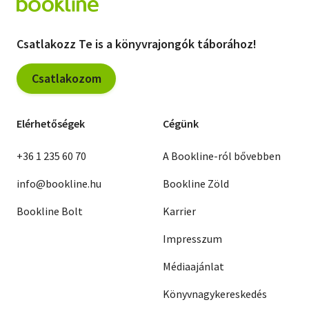
Csatlakozz Te is a könyvrajongók táborához!
Csatlakozom
Elérhetőségek
Cégünk
+36 1 235 60 70
A Bookline-ról bővebben
info@bookline.hu
Bookline Zöld
Bookline Bolt
Karrier
Impresszum
Médiaajánlat
Könyvnagykereskedés