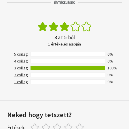
ÉRTÉKELÉSEK
3
az 5-ből
1 értékelés alapján
5 csillag
0%
4 csillag
0%
3 csillag
100%
2 csillag
0%
1 csillag
0%
Neked hogy tetszett?
Értékeld: