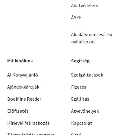
Adatvédelem
ÁSZF
Akadálymentesítési
nyilatkozat
Mit kínálunk
Segítség
AI Könyvajánló
Szolgáltatások
Ajándékkártyák
Fizetés
Bookline Reader
Szállítás
Előfizetés
Átvevőhelyek
Hírlevél feliratkozás
Kapcsolat
Törzsvásárlói program
Súgó