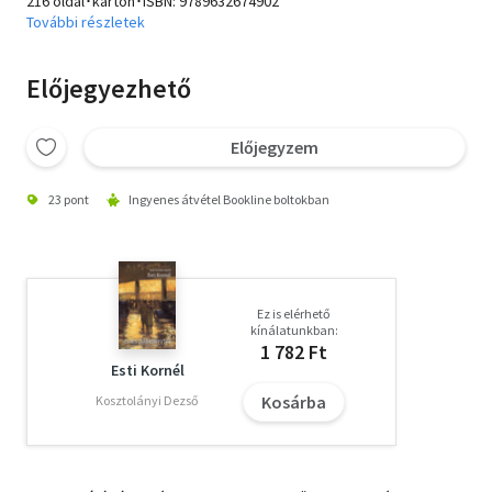
216 oldal･karton･ISBN:
9789632674902
További részletek
Előjegyezhető
Előjegyzem
23 pont
Ingyenes átvétel Bookline boltokban
Ez is elérhető
kínálatunkban:
1 782 Ft
Esti Kornél
Kosárba
Kosztolányi Dezső