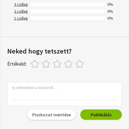
3 csillag
0%
2 csillag
0%
1 csillag
0%
Neked hogy tetszett?
Értékeld:
Piszkozat mentése
Publikálás