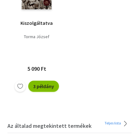
Kiszolgáltatva
Torma József
5 090 Ft
3 példány
Teljes lista
Az általad megtekintett termékek