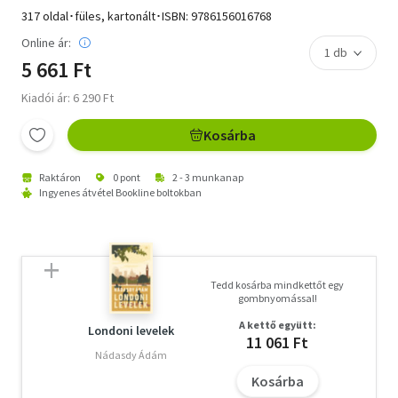
317 oldal･füles, kartonált･ISBN:
9786156016768
Online ár:
5 661 Ft
Kiadói ár: 6 290 Ft
Kosárba
Raktáron
0 pont
2 - 3 munkanap
Ingyenes átvétel Bookline boltokban
Tedd kosárba mindkettőt egy
gombnyomással!
A kettő együtt:
Londoni levelek
11 061 Ft
Nádasdy Ádám
Kosárba