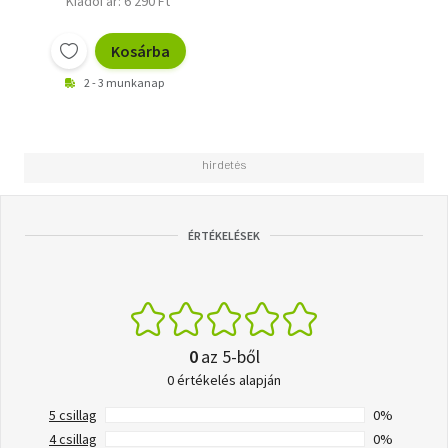
Kiadói ár: 6 290 Ft
Kosárba
2 - 3 munkanap
ÉRTÉKELÉSEK
0
az 5-ből
0 értékelés alapján
5 csillag
0%
4 csillag
0%