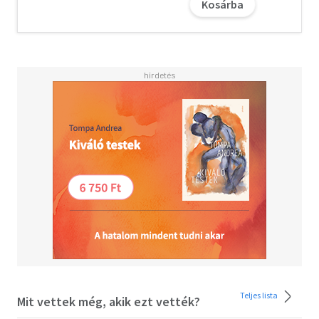
Kosárba
milyen a szenvtelen-apatikus amerikai magatartás,
milyen a franciák zsigeri gyűlölete, s mi módon lehet
embernek maradni a hadifogság poklában, a győztesek
kénye-kedvének teljesen kiszolgáltatva. Hiszen, emberi
körülmények között nem nehéz embernek, különösen
úriembernek lenni, csak az ilyen fogolyélet adta
lehetőségek mellett tudja valaki igazán megmutatni,
hogy mennyire ember, mennyire tud ura lenni értelme alól
feltörni kívánó ösztöneinek. Most látszott meg igazán,
hogy a külső után úrnak ítélt egyén bensőleg merev
ellentéte külszínének. Tehát igazolást nyert már még
ifjúkoromban felállított tételem, amit az életből
merítettem, hogy az úriember elnevezés relatív fogalom,
olvashatjuk naplójában.
Teljes lista
Mit vettek még, akik ezt vették?