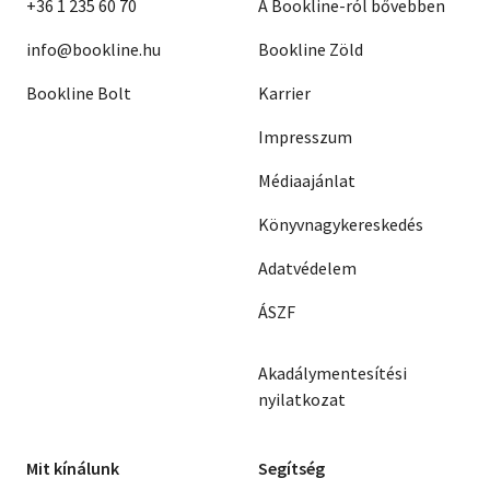
+36 1 235 60 70
A Bookline-ról bővebben
info@bookline.hu
Bookline Zöld
Bookline Bolt
Karrier
Impresszum
Médiaajánlat
Könyvnagykereskedés
Adatvédelem
ÁSZF
Akadálymentesítési
nyilatkozat
Mit kínálunk
Segítség