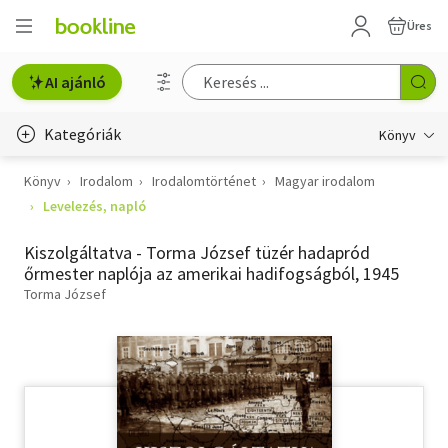
Üres
AI ajánló
Kategóriák
Könyv
Könyv
Irodalom
Irodalomtörténet
Magyar irodalom
Életmód, egészség
Levelezés, napló
Erotika
Kiszolgáltatva - Torma József tüzér hadapród
Gyermek- és ifjúsági
őrmester naplója az amerikai hadifogságból, 1945
Torma József
Hobbi, szabadidő
Irodalom
Művészet
Szakkönyv