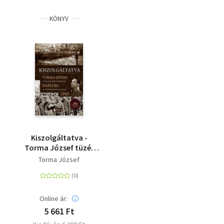
KÖNYV
Kiszolgáltatva -
Torma József tüzér
hadapród őrmester
Torma József
naplója az amerikai
hadifogságból, 1945
Online ár:
5 661 Ft