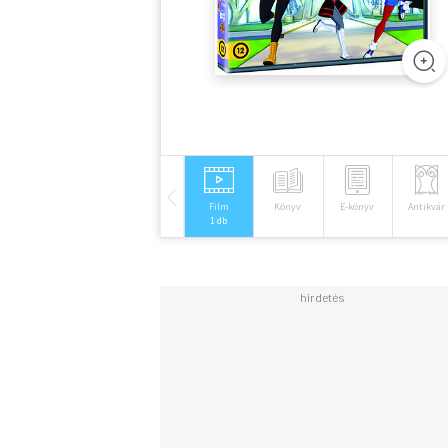
Film
Könyv
E-könyv
Antikvár
1 db