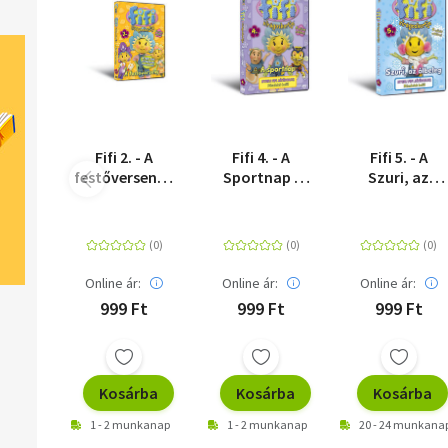
Fifi 2. - A
Fifi 4. - A
Fifi 5. - A
festőverseny -
Sportnap -
Szuri, az
DVD
DVD
álbeteg - DVD
Online ár:
Online ár:
Online ár:
999 Ft
999 Ft
999 Ft
Kosárba
Kosárba
Kosárba
1 - 2 munkanap
1 - 2 munkanap
20 - 24 munkana