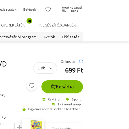
A kosarad
egisztrálok
Belépek
üres
új
GYEREKJÁTÉK
KIEGÉSZÍTŐ/AJÁNDÉK
örzsvásárlói program
Akciók
Előfizetés
DVD
Online ár:
699 Ft
Kosárba
oz,
Raktáron
6 pont
1 - 2 munkanap
Ingyenes átvétel Bookline boltokban
l
z év
tes
Tedd kosárba