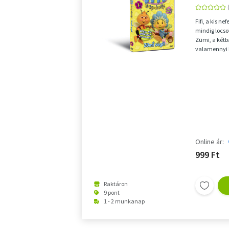
Fifi, a kis n
mindig locsol
Zümi, a kétb
valamennyi 
Kövesd Te i...
Online ár:
999 Ft
Raktáron
9 pont
1 - 2 munkanap