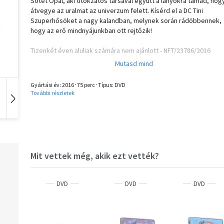
Sötét Opál, aki titokzatos társával együtt a lányokra támad, hog
átvegye az uralmat az univerzum felett. Kísérd el a DC Tini
Szuperhősöket a nagy kalandban, melynek során rádöbbennek,
hogy az erő mindnyájunkban ott rejtőzik!
Tizenkét éven aluliak számára nem ajánlott - NFT/23786/2016
Gyártási év: 2016･75 perc･Típus: DVD
További részletek
Idegen nyelvű
Hangoskönyv
Zene
Mit vettek még, akik ezt vették?
DVD
DVD
DVD