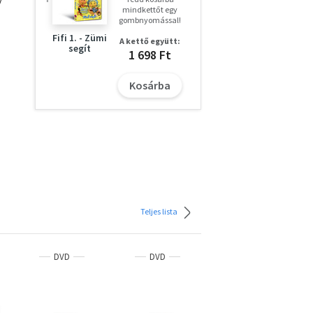
y
mindkettőt egy
gombnyomással!
Fifi 1. - Zümi
A kettő együtt:
segít
1 698 Ft
Kosárba
Teljes lista
DVD
DVD
DVD