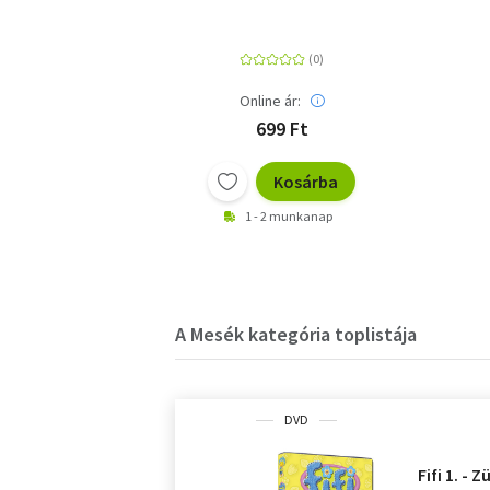
Online ár:
699 Ft
Kosárba
1 - 2 munkanap
A Mesék kategória toplistája
DVD
Fifi 1. - 