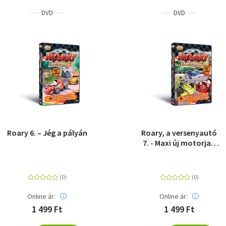
DVD
DVD
Roary 6. – Jég a pályán
Roary, a versenyautó
7. - Maxi új motorja -
DVD
Online ár:
Online ár:
1 499 Ft
1 499 Ft