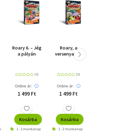
Roary 6. – Jég
Roary, a
Pán Péter
a pályán
versenyautó
díszdoboz -
7. - Maxi új
Pán Péter /
motorja - DVD
Pán Péter:
Visszatérés
Sohaországba
- 2 DVD
Online ár:
Online ár:
Online ár:
1 499 Ft
1 499 Ft
2 490 Ft
Kosárba
Kosárba
Kosárba
p
1 - 2 munkanap
1 - 2 munkanap
1 - 2 munkanap