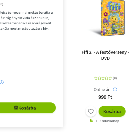
efelejcs és megannyi mókás barátja a
ó viráglányok: Viola és Kankalin,
alkezes méhecske és a virágoskert
lakója most mesés utazásra hív.
Fifi 2. - A festőverseny -
DVD
Online ár:
999 Ft
Kosárba
Kosárba
1 - 2 munkanap