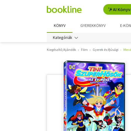
AI Könyv
KÖNYV
GYEREKKÖNYV
E-KÖN
Kategóriák
Kiegészítő/Ajándék
Film
Gyerek és ifjúsági
Mes