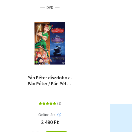
DVD
Pán Péter díszdoboz -
Pán Péter / Pán Péter:
Visszatérés
Sohaországba - 2 DVD
Online ár:
2 490 Ft