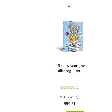
DVD
Fifi 5. - A Szuri, az
álbeteg - DVD
Online ár:
999 Ft