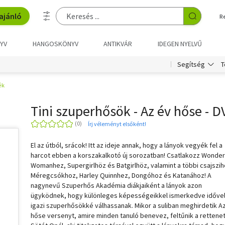
ajánló
R
YV
HANGOSKÖNYV
ANTIKVÁR
IDEGEN NYELVŰ
T
Segítség
ék
Tini szuperhősök - Az év hőse - 
Írj véleményt elsőként!
El az útból, srácok! Itt az ideje annak, hogy a lányok vegyék fel a
harcot ebben a korszakalkotó új sorozatban! Csatlakozz Wonder
Womanhez, Supergirlhöz és Batgirlhöz, valamint a többi csajszih
Méregcsókhoz, Harley Quinnhez, Dongóhoz és Katanához! A
nagynevű Szuperhős Akadémia diákjaiként a lányok azon
ügyködnek, hogy különleges képességeikkel ismerkedve időve
igazi szuperhősökké válhassanak. Mikor a suliban meghirdetik A
hőse versenyt, amire minden tanuló benevez, feltűnik a rettene