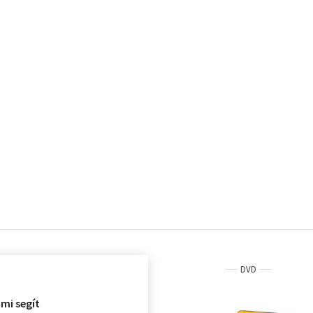
DVD
Zümi segít