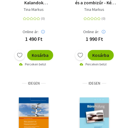
Kalandok
és a zombizűr - Két
Meseországban I.
könyv egyben
Tina Markus
Tina Markus
Online ár:
Online ár:
1 490 Ft
1 990 Ft
Kosárba
Kosárba
Perceken belül
Perceken belül
IDEGEN
IDEGEN