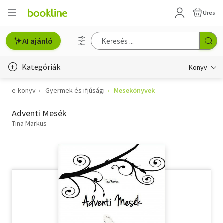
Üres
AI ajánló
Kategóriák
Könyv
e-könyv
Gyermek és ifjúsági
Mesekönyvek
Életmód, egészség
Adventi Mesék
Erotika
Tina Markus
Gyermek- és ifjúsági
Hobbi, szabadidő
Irodalom
Művészet
Szakkönyv