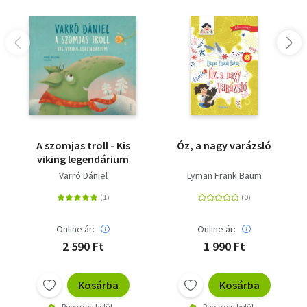
A szomjas troll - Kis
Óz, a nagy varázsló
viking legendárium
Varró Dániel
Lyman Frank Baum
Online ár:
Online ár:
2 590 Ft
1 990 Ft
Kosárba
Kosárba
Perceken belül
Perceken belül