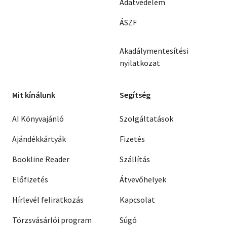
Adatvédelem
ÁSZF
Akadálymentesítési
nyilatkozat
Mit kínálunk
Segítség
AI Könyvajánló
Szolgáltatások
Ajándékkártyák
Fizetés
Bookline Reader
Szállítás
Előfizetés
Átvevőhelyek
Hírlevél feliratkozás
Kapcsolat
Törzsvásárlói program
Súgó