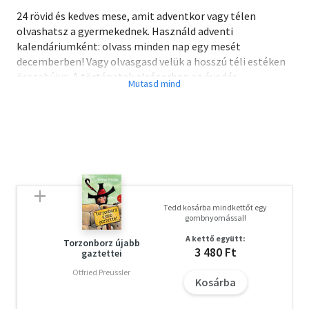
24 rövid és kedves mese, amit adventkor vagy télen
olvashatsz a gyermekednek. Használd adventi
kalendáriumként: olvass minden nap egy mesét
decemberben! Vagy olvasgasd velük a hosszú téli estéken
összebújva. A történetek elsősorban az óvodás
korosztálynak szólnak, az ő mindennapi problémáikrat -
barátság, segítés, félelem a sötétségtől, stb. - segítik
feldolgozni.Unod már, hogy minden napod egyforma?
Szeretnél több mosolyt és játékosságot az életedbe?
Ugye milyen jó lenne, ha bármikor előkaphatnál egy
ötletet, amivel feldobhatnád a hangulatod?Töltsd le az
ajándékom, amiben egy hónapra elegendő, könnyen
megvalósítható kreatív ötletet kapsz, hogy garantáltan
Tedd kosárba mindkettőt egy
vidámabbak legyenek a mindennapjaid!Kattints: 25 kreatív
gombnyomással!
tipp ajándékba
A kettő együtt:
Torzonborz újabb
3 480 Ft
gaztettei
A letöltéssel kapcsolatos kérdésekre
itt
találhat választ.
Otfried Preussler
Kosárba