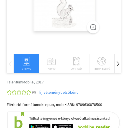
Szótár, nyelvkönyv
Tankönyv, segédkönyv
Társadalomtudomány
Természettudomány
Történelem
E-könyv
Könyv
Antikvár
Idegen nyelvű
Hangos
Vallás
TalentumMobile, 2017
Írj véleményt elsőként!
Elérhető formátumok: epub, mobi･ISBN:
9789630878500