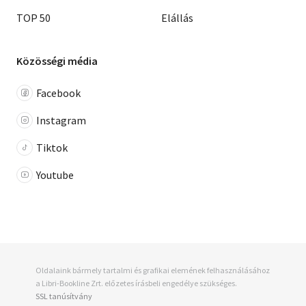
TOP 50
Elállás
Közösségi média
Facebook
Instagram
Tiktok
Youtube
Oldalaink bármely tartalmi és grafikai elemének felhasználásához
a Libri-Bookline Zrt. előzetes írásbeli engedélye szükséges.
SSL tanúsítvány