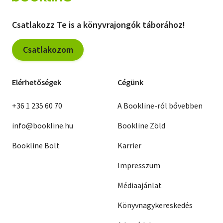
Csatlakozz Te is a könyvrajongók táborához!
Csatlakozom
Elérhetőségek
Cégünk
+36 1 235 60 70
A Bookline-ról bővebben
info@bookline.hu
Bookline Zöld
Bookline Bolt
Karrier
Impresszum
Médiaajánlat
Könyvnagykereskedés