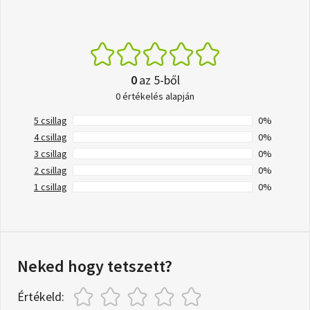
0
az 5-ből
0 értékelés alapján
5 csillag
0%
4 csillag
0%
3 csillag
0%
2 csillag
0%
1 csillag
0%
Neked hogy tetszett?
Értékeld: