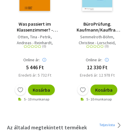
Was passiert im
BüroPrüfung.
Klassenzimmer? -
Kaufmann/Kauffrau
Methoden zur
für Büromanagement:
Otten, Tina - Petrik,
Semmelroth-Böhm,
Evaluation,
Prüfungsvorbereitung
Andreas - Reinhardt,
Christine - Lorscheid,
Diagnostik und
Sybille - Welniak, Christian
Stefan - Frings, Sabine -
Erforschung des
- Zurstrassen, Bettina -
Belke, Bernd - Keil, Isabell
sozialwissenschaftlichen
Online ár:
Online ár:
Fischer, Christian - Gloe,
- Saglam, Tina - Wigger,
Unterrichts
Markus - Grammes,
Michael - Peters, Markus -
5 446 Ft
12 330 Ft
Tilmann - Gries, Sabine -
Pürling, Elvira - Wieland,
Eredeti ár: 5 732 Ft
Eredeti ár: 12 978 Ft
Juhasz-Liebermann, Anne -
Lukas - Nießen, Karin -
Kammertöns, Annette -
Apel, Olaf - Weich, Marco
Kosárba
Kosárba
Lutter, Andreas - Nowak,
Nicole
5 - 10 munkanap
5 - 10 munkanap
Teljes lista
Az általad megtekintett termékek