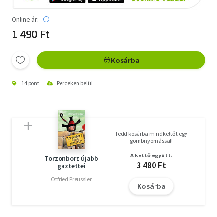
Online ár:
1 490 Ft
Kosárba
14 pont
Perceken belül
Tedd kosárba mindkettőt egy
gombnyomással!
A kettő együtt:
Torzonborz újabb
3 480 Ft
gaztettei
Otfried Preussler
Kosárba