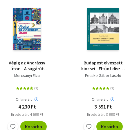
Végig az Andrássy
Budapest elveszett
úton - A sugárút
kincsei - Eltűnt díszes
legendás történetei
tetők nyomában
Morcsányi Elza
Fecske Gábor László
Online ár:
Online ár:
4 230 Ft
3 591 Ft
Eredeti ár: 4 699 Ft
Eredeti ár: 3 990 Ft
Kosárba
Kosárba