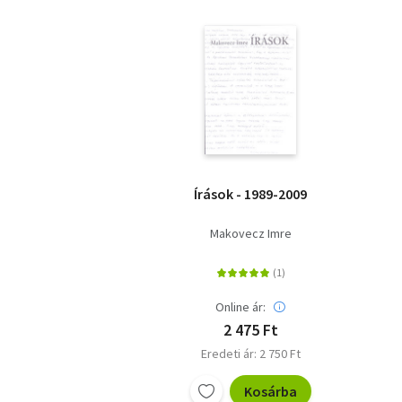
Írások - 1989-2009
Makovecz Imre
Online ár:
2 475 Ft
Eredeti ár: 2 750 Ft
Kosárba