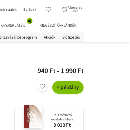
A kosarad
egisztrálok
Belépek
üres
új
GYEREKJÁTÉK
KIEGÉSZÍTŐ/AJÁNDÉK
örzsvásárlói program
Akciók
Előfizetés
940 Ft - 1 990 Ft
4 példány
Ez is elérhető
kínálatunkban:
8 010 Ft