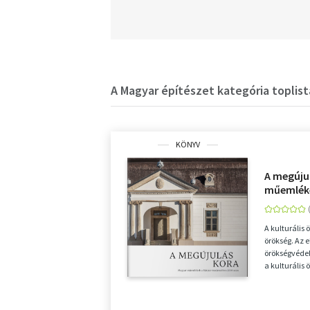
A Magyar építészet kategória toplist
KÖNYV
A megúju
műemlék
2010 utá
A kulturális 
örökség. Az 
örökségvéde
a kulturális
megkérdőjele