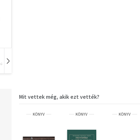
vű
Hangoskönyv
Film
Zene
Mit vettek még, akik ezt vették?
KÖNYV
KÖNYV
KÖNYV