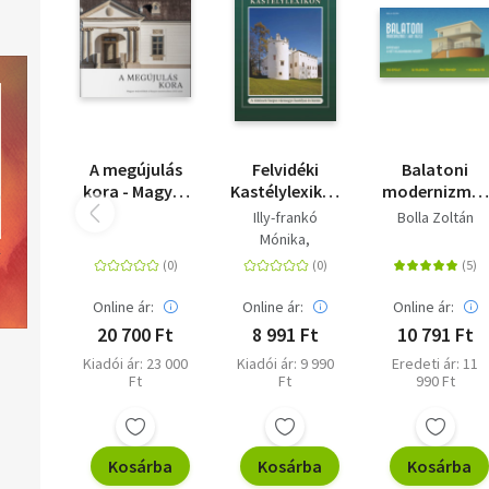
A megújulás
Felvidéki
Balatoni
kora - Magyar
Kastélylexikon
modernizmus
műemlékek a
- A történeti
és art deco -
Illy-frankó
Bolla Zoltán
Kárpát-
Szepes
Építészet a
Mónika
medencében
vármegye
két
Nagy Zsuzsanna
2010 után
kastélyai és
világháború
Virág Zsolt
kúriái
között
Online ár:
Online ár:
Online ár:
20 700 Ft
8 991 Ft
10 791 Ft
Kiadói ár: 23 000
Kiadói ár: 9 990
Eredeti ár: 11
Ft
Ft
990 Ft
Kosárba
Kosárba
Kosárba