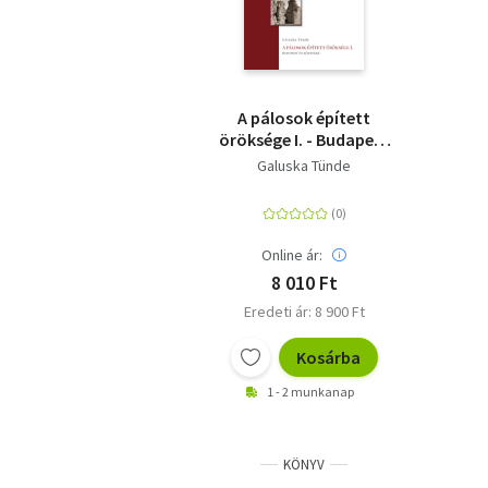
A pálosok épített
öröksége I. - Budapest
és környéke
Galuska Tünde
Online ár:
8 010 Ft
Eredeti ár: 8 900 Ft
Kosárba
1 - 2 munkanap
KÖNYV