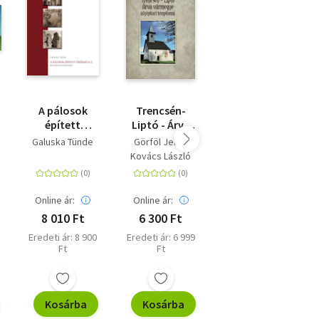
A pálosok
Trencsén-
Dinasztiák -
épített
Liptó - Árva
Rangos
öröksége I. -
vármegye
magyar
Galuska Tünde
Görföl Jenő
Gottdank Tibor
Budapest és
középkori
építészcsaládok
Kovács László
környéke
templomai
a 17-21.
században
Online ár:
Online ár:
Online ár:
8 010 Ft
6 300 Ft
4 050 Ft
Eredeti ár: 8 900
Eredeti ár: 6 999
Kiadói ár: 4 500
Ft
Ft
Ft
Kosárba
Kosárba
Kosárba