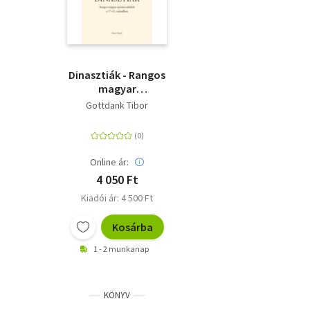
Dinasztiák - Rangos
magyar
építészcsaládok a 17-
Gottdank Tibor
21. században
Online ár:
4 050 Ft
Kiadói ár: 4 500 Ft
Kosárba
1 - 2 munkanap
KÖNYV