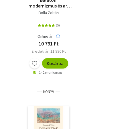
Balatoni
modernizmus és art
deco - Építészet a két
Bolla Zoltán
világháború között
Online ár:
10 791 Ft
Eredeti ár: 11 990 Ft
Kosárba
1 - 2 munkanap
KÖNYV