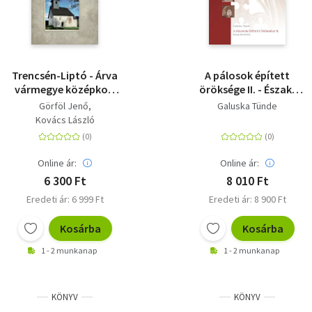
Trencsén-Liptó - Árva
A pálosok épített
vármegye középkori
öröksége II. - Észak-
templomai
Dunántúl
Görföl Jenő
Galuska Tünde
Kovács László
Online ár:
Online ár:
6 300 Ft
8 010 Ft
Eredeti ár: 6 999 Ft
Eredeti ár: 8 900 Ft
Kosárba
Kosárba
1 - 2 munkanap
1 - 2 munkanap
KÖNYV
KÖNYV