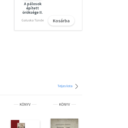
A pálosok
épített
öröksége II.
Kosárba
Galuska Tünde
Teljes lista
KÖNYV
KÖNYV
KÖNYV