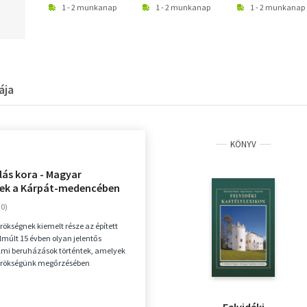
1 - 2 munkanap
1 - 2 munkanap
1 - 2 munkanap
ája
KÖNYV
lás kora - Magyar
ek a Kárpát-medencében
n
örökségnek kiemelt része az épített
elmúlt 15 évben olyan jelentős
lmi beruházások történtek, amelyek
 örökségünk megőrzésében
zhetetlen ...