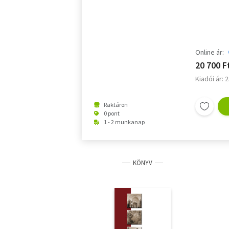
Online ár:
20 700 F
Kiadói ár: 
Raktáron
0 pont
1 - 2 munkanap
KÖNYV