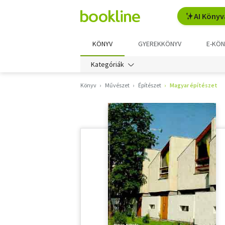
AI Könyv
KÖNYV
GYEREKKÖNYV
E-KÖN
Kategóriák
Könyv
Művészet
Építészet
Magyar építészet