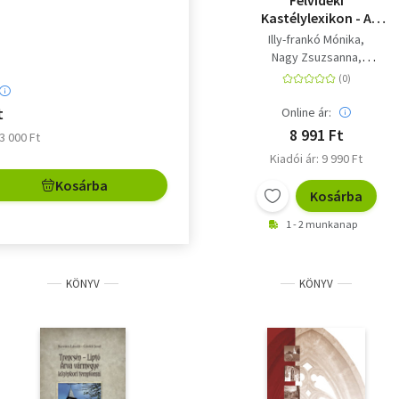
Felvidéki
Kastélylexikon - A
történeti Szepes
Illy-frankó Mónika
vármegye kastélyai és
Nagy Zsuzsanna
kúriái
Virág Zsolt
t
Online ár:
8 991 Ft
23 000 Ft
Kiadói ár: 9 990 Ft
Kosárba
Kosárba
1 - 2 munkanap
KÖNYV
KÖNYV