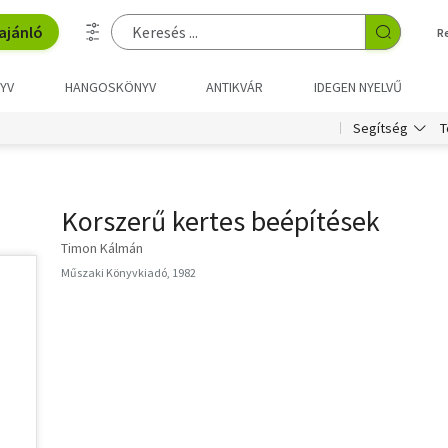
ajánló
R
YV
HANGOSKÖNYV
ANTIKVÁR
IDEGEN NYELVŰ
T
Segítség
Korszerű kertes beépítések
Timon Kálmán
Műszaki Könyvkiadó, 1982