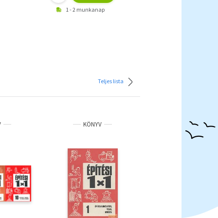
1 - 2 munkanap
Teljes lista
V
KÖNYV
KÖNYV