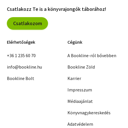
Csatlakozz Te is a könyvrajongók táborához!
Csatlakozom
Elérhetőségek
Cégünk
+36 1 235 60 70
A Bookline-ról bővebben
info@bookline.hu
Bookline Zöld
Bookline Bolt
Karrier
Impresszum
Médiaajánlat
Könyvnagykereskedés
Adatvédelem