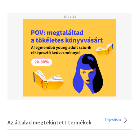
Olivers Leiche mit zwei Einschusslöchern am Ufer der
Themse angespült - es ist Zeit für Mrs Potts' Mordclub, in
Aktion zu treten. Oliver war alles andere als liebenswert,
und er hatte viele Feinde. Judith, Suzie und Becks sind
überzeugt, dass sie den Fall im Handumdrehen lösen
werden. Doch sind die Dinge nicht so, wie sie scheinen...Der
vierte Band der beliebten Cosy-Crime-Reihe aus
Buckinghamshire - für alle Fans von Richard Osman und
Agatha Christie.
Teljes lista
Az általad megtekintett termékek