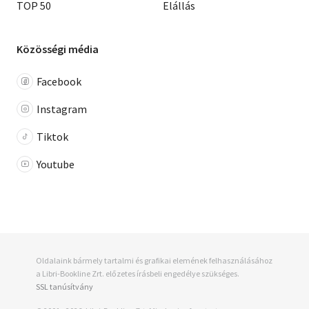
TOP 50
Elállás
Közösségi média
Facebook
Instagram
Tiktok
Youtube
Oldalaink bármely tartalmi és grafikai elemének felhasználásához
a Libri-Bookline Zrt. előzetes írásbeli engedélye szükséges.
SSL tanúsítvány