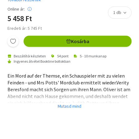
Online ár:
5 458 Ft
Eredeti ár: 5 745 Ft
Kosárba
Beszállítói készleten
54 pont
5 - 10 munkanap
Ingyenes átvétel Bookline boltokban
Ein Mord auf der Themse, ein Schauspieler mit zu vielen
Feinden - und Mrs Potts' Mordclub ermittelt wieder.Verity
Beresford macht sich Sorgen um ihren Mann. Oliver ist am
Abend nicht nach Hause gekommen, und deshalb wendet
sie sich hilfesuchend direkt an Judith Potts und ihren
Mordclub. Oliver, der Gründer einer Theatergruppe in
Marlow, hatte die Marlow Belle, ein privates
Vergnügungsschiff, für eine exklusive Party mit der
Theatertruppe gemietet, aber niemand hat beobachtet,
ob und wann er von Bord gegangen ist.Und dann wird