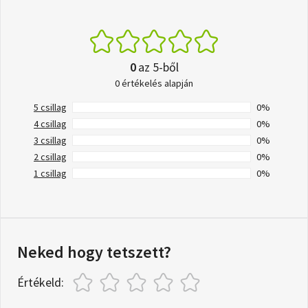
0
az 5-ből
0 értékelés alapján
5 csillag
0%
4 csillag
0%
3 csillag
0%
2 csillag
0%
1 csillag
0%
Neked hogy tetszett?
Értékeld: