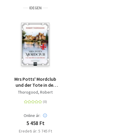
IDEGEN
Mrs Potts' Mordclub
und der Tote in der
Themse -
Thorogood, Robert
Kriminalroman
Online ár:
5 458 Ft
Eredeti ár: 5 745 Ft