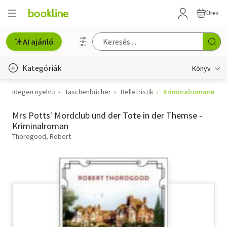
Üres
AI ajánló
Kategóriák
Könyv
Idegen nyelvű
Taschenbücher
Belletristik
Kriminalromane
Életmód, egészség
Mrs Potts' Mordclub und der Tote in der Themse -
Erotika
Kriminalroman
Gyermek- és ifjúsági
Thorogood, Robert
Hobbi, szabadidő
Irodalom
Művészet
Szakkönyv