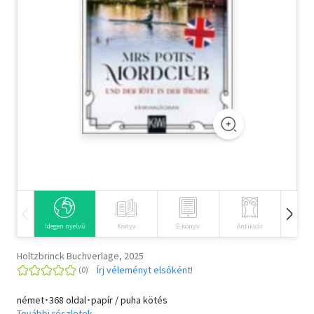
Szótár, nyelvkönyv
Tankönyv, segédkönyv
Társadalomtudomány
Természettudomány
Történelem
Vallás
Idegen nyelvű
Könyv
E-könyv
Antikvár
Hangos
Holtzbrinck Buchverlage, 2025
Írj véleményt elsőként!
német･368 oldal･papír / puha kötés
További részletek