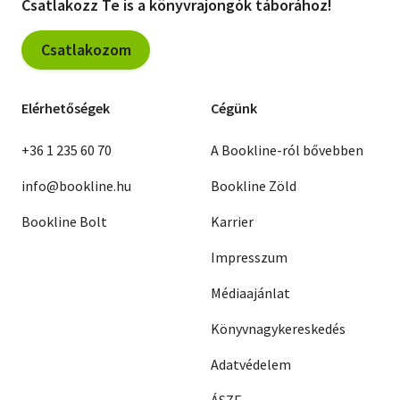
Csatlakozz Te is a könyvrajongók táborához!
Csatlakozom
Elérhetőségek
Cégünk
+36 1 235 60 70
A Bookline-ról bővebben
info@bookline.hu
Bookline Zöld
Bookline Bolt
Karrier
Impresszum
Médiaajánlat
Könyvnagykereskedés
Adatvédelem