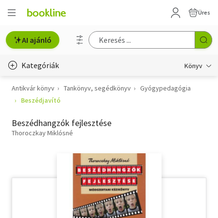
Üres
AI ajánló
Kategóriák
Könyv
Antikvár könyv
Tankönyv, segédkönyv
Gyógypedagógia
Életmód, egészség
Beszédjavító
Erotika
Beszédhangzók fejlesztése
Gyermek- és ifjúsági
Thoroczkay Miklósné
Hobbi, szabadidő
Irodalom
Művészet
Szakkönyv