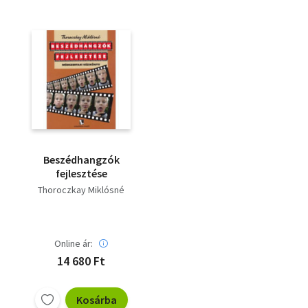
Beszédhangzók
fejlesztése
Thoroczkay Miklósné
Online ár:
14 680 Ft
Kosárba