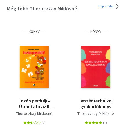
Teljes lista
Még több Thoroczkay Miklósné
KÖNYV
KÖNYV
Lazán perdülj! -
Beszédtechnikai
Útmutató az R
gyakorlókönyv
hangzó
Thoroczkay Miklósné
Thoroczkay Miklósné
kialakításához