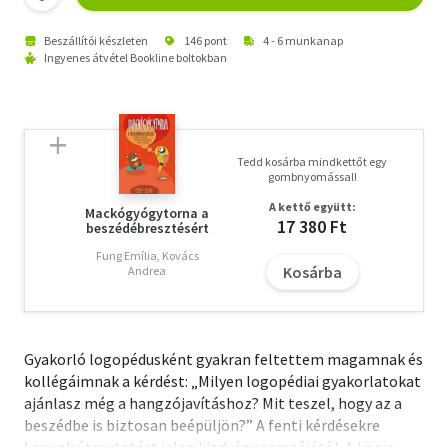
Beszállítói készleten
146 pont
4 - 6 munkanap
Ingyenes átvétel Bookline boltokban
Tedd kosárba mindkettőt egy
gombnyomással!
A kettő együtt:
Mackógyógytorna a
17 380 Ft
beszédébresztésért
Fung Emília, Kovács
Kosárba
Andrea
Gyakorló logopédusként gyakran feltettem magamnak és
kollégáimnak a kérdést: „Milyen logopédiai gyakorlatokat
ajánlasz még a hangzójavításhoz? Mit teszel, hogy az a
beszédbe is biztosan beépüljön?” A fenti kérdésekre
kapunk útmutatást jelen kiadvány szerzőjétől. A könyv