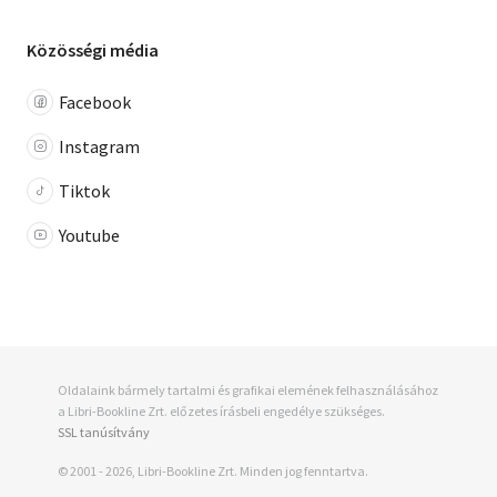
Közösségi média
Facebook
Instagram
Tiktok
Youtube
Oldalaink bármely tartalmi és grafikai elemének felhasználásához
a Libri-Bookline Zrt. előzetes írásbeli engedélye szükséges.
SSL tanúsítvány
© 2001 - 2026, Libri-Bookline Zrt. Minden jog fenntartva.