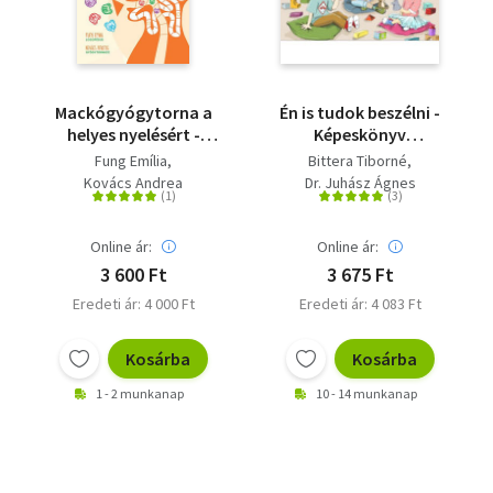
Mackógyógytorna a
Én is tudok beszélni -
helyes nyelésért -
Képeskönyv
Otthon végezhető
kisgyermekek beszéd-
Fung Emília
Bittera Tiborné
összetett feladatok
és nyelvi
Kovács Andrea
Dr. Juhász Ágnes
fejlesztéséhez
Online ár:
Online ár:
3 600 Ft
3 675 Ft
Eredeti ár: 4 000 Ft
Eredeti ár: 4 083 Ft
Kosárba
Kosárba
1 - 2 munkanap
10 - 14 munkanap