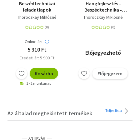
Beszédtechnikai
Hangfejlesztés -
feladatlapok
Beszédtechnika -
Módszertani
Thoroczkay Miklósné
Thoroczkay Miklósné
segédkönyv
Online ár:
5 310 Ft
Előjegyezhető
Eredeti ár: 5 900 Ft
Kosárba
Előjegyzem
1 - 2 munkanap
Teljes lista
Az általad megtekintett termékek
ANTIKVÁR