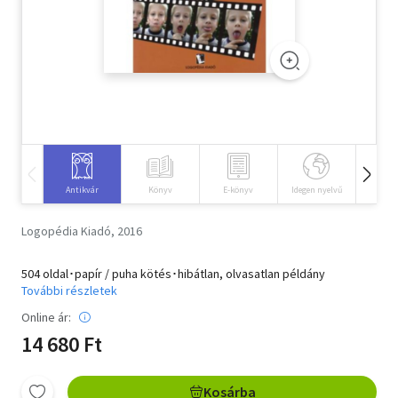
Szótár, nyelvkönyv
Tankönyv, segédkönyv
Társadalomtudomány
Természettudomány
Történelem
Antikvár
Könyv
E-könyv
Idegen nyelvű
Hangos
Vallás
Logopédia Kiadó, 2016
504 oldal･papír / puha kötés･hibátlan, olvasatlan példány
További részletek
Online ár:
14 680 Ft
Kosárba