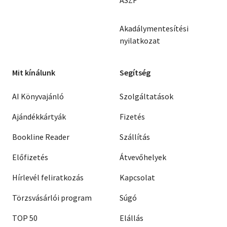
ÁSZF
Akadálymentesítési
nyilatkozat
Mit kínálunk
Segítség
AI Könyvajánló
Szolgáltatások
Ajándékkártyák
Fizetés
Bookline Reader
Szállítás
Előfizetés
Átvevőhelyek
Hírlevél feliratkozás
Kapcsolat
Törzsvásárlói program
Súgó
TOP 50
Elállás