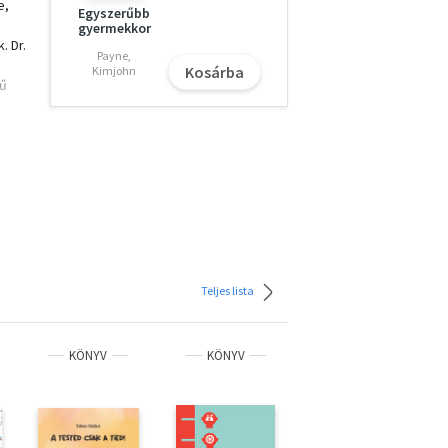
e,
Egyszerűbb
gyermekkor
. Dr.
Payne,
Kosárba
Kimjohn
tű
i
itív
Teljes lista
KÖNYV
KÖNYV
KÖNYV