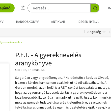
ajánló
R
YV
HANGOSKÖNYV
ANTIKVÁR
IDEGEN NYELVŰ
T
Segítség
Gyermeknevelés
P.E.T. - A gyereknevelés
aranykönyve
Gordon, Thomas, Dr.
Szigorúan vagy engedékenyen...? Ne döntsön a kedves Olvasó,
hiszen a kérdés hamis: nem csak két út közül választhatunk. A
Gordon-modell, azon belül is a P.E.T. sokévi tapasztalata mutatja,
hogy az egyenrangú kapcsolattartás a gyereknevelésben is a
legsikeresebb. Ez tehát a harmadik út - a nyílt, tiszta kommuniká
mely az igények tudatosítására és kielégítésére, az érzelmek
felvállalására, önmagunk és egymás tiszteletére épít. Hagyjuk a