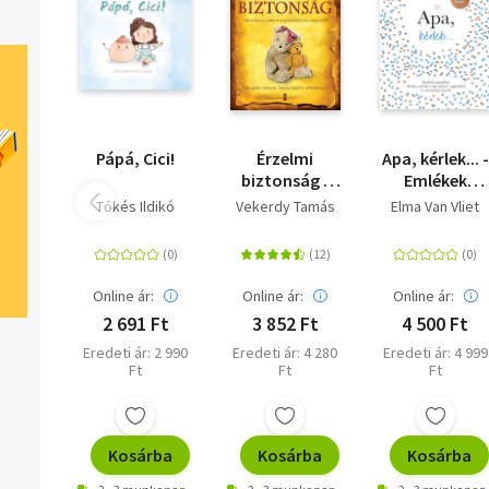
Pápá, Cici!
Érzelmi
Apa, kérlek... -
biztonság -
Emlékek
Mit kell(ene)
ajándékba.
Tőkés Ildikó
Vekerdy Tamás
Elma Van Vliet
tudnunk a
Kérdezz-
gyerekekről és
felelek a régi
magunkról?
időkről,
napjainkról é
Online ár:
Online ár:
Online ár:
sok minden
2 691 Ft
3 852 Ft
4 500 Ft
másról.
Eredeti ár: 2 990
Eredeti ár: 4 280
Eredeti ár: 4 999
Ft
Ft
Ft
Kosárba
Kosárba
Kosárba