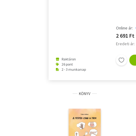
Online ár:
2 691 Ft
Eredeti ár:
Raktáron
26 pont
2 - 3 munkanap
KÖNYV