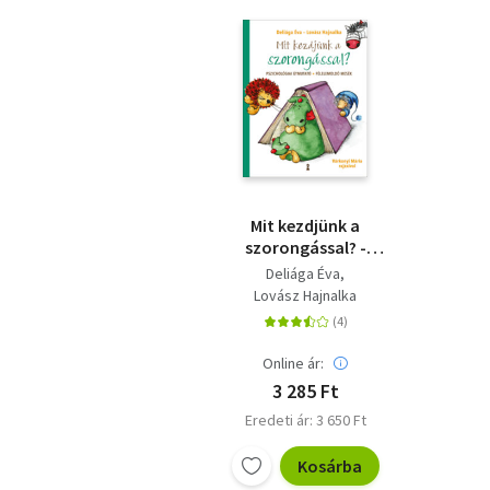
Mit kezdjünk a
szorongással? -
Pszichológiai
Deliága Éva
útmutató +
Lovász Hajnalka
félelemoldó mesék
Online ár:
3 285 Ft
Eredeti ár: 3 650 Ft
Kosárba