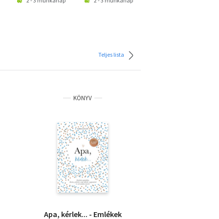
2 - 3 munkanap
2 - 3 munkanap
2 - 3 munkanap
Teljes lista
KÖNYV
Apa, kérlek... - Emlékek