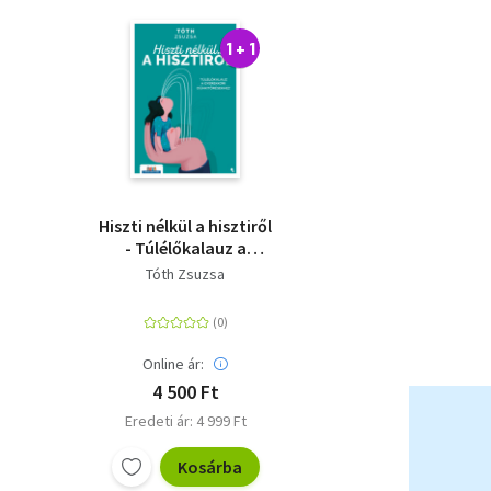
1 + 1
Hiszti nélkül a hisztiről
- Túlélőkalauz a
gyerekkori
Tóth Zsuzsa
dühkitörésekhez
Online ár:
4 500 Ft
Eredeti ár: 4 999 Ft
Kosárba