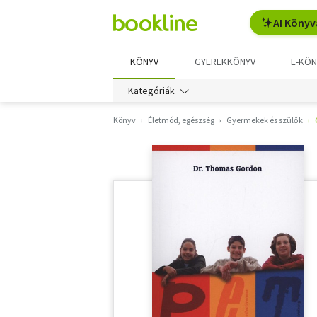
AI Könyv
KÖNYV
GYEREKKÖNYV
E-KÖN
Kategóriák
Könyv
Életmód, egészség
Gyermekek és szülők