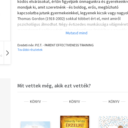
ködös elvárásokat, értőn figyeljünk önmagunkra és gyerekeinkr
mondjuk ki, amit szeretnénk - és boldog, erős, megbízható
kapcsolatba jutunk gyermekeinkkel, legyenek kicsik vagy nagyok
Thomas Gordon (1918-2002) sokkal többet ért el, mint amiről
pszichológus álmodhat. Négy évtizedes munkássága világmére
mozgalommá szélesedett, mára jelentősen átalakítva a nevelés
szemléletét. Magyarországon közel félmillióan ismerik kapcsolat
filozófiáját. Az emberi érintkezés minden területét feldolgozta
Eredeti név: P.E.T. - PARENT EFFECTIVENESS TRAINING
könyvsorozatában. A társadalmi együttműködésre gyakorolt poz
További részletek
hatása miatt Nobel békedíjra jelölték.
vű
Hangoskönyv
Film
Zene
Mit vettek még, akik ezt vették?
KÖNYV
KÖNYV
KÖNYV