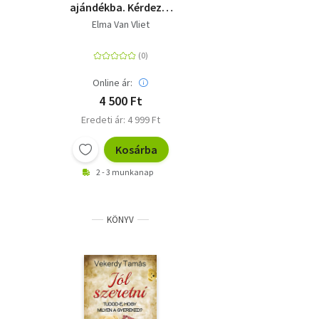
ajándékba. Kérdezz-
felelek a régi időkről,
Elma Van Vliet
napjainkról és sok
minden másról.
Online ár:
4 500 Ft
Eredeti ár: 4 999 Ft
Kosárba
2 - 3 munkanap
KÖNYV