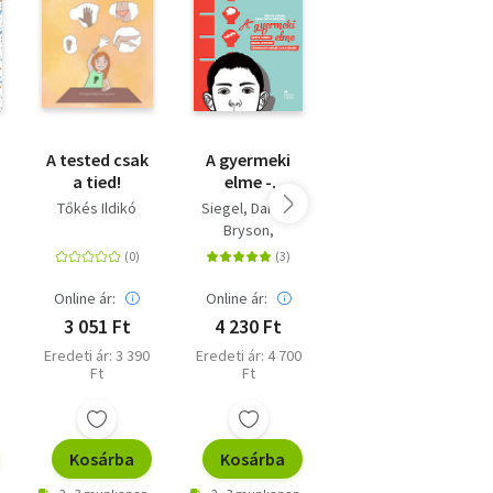
A tested csak
A gyermeki
Jól szeretni -
a tied!
elme -
Tudod-e,
Agyfejlődés,
hogy milyen a
Tőkés Ildikó
Siegel, Daniel
Vekerdy Tamás
konfliktusok,
gyereked?
Bryson,
támogató
Tinapyne
szülői
s
stratégiák
Online ár:
Online ár:
Online ár:
3 051 Ft
4 230 Ft
3 852 Ft
Eredeti ár: 3 390
Eredeti ár: 4 700
Eredeti ár: 4 280
Ft
Ft
Ft
Kosárba
Kosárba
Kosárba