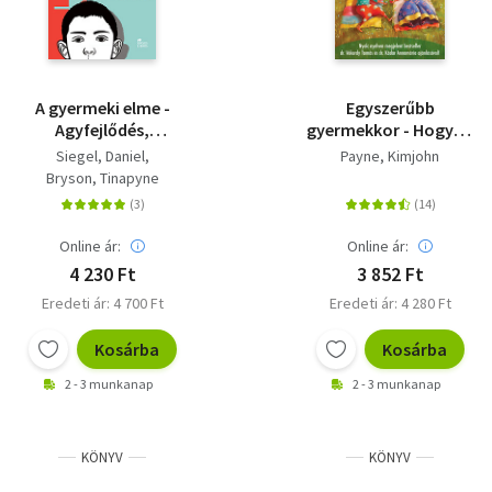
A gyermeki elme -
Egyszerűbb
Agyfejlődés,
gyermekkor - Hogyan
konfliktusok,
neveljünk
Siegel, Daniel
Payne, Kimjohn
támogató szülői
nyugodtabb,
Bryson, Tinapyne
stratégiák
boldogabb,
magabiztosabb
gyerekeket?
Online ár:
Online ár:
4 230 Ft
3 852 Ft
Eredeti ár: 4 700 Ft
Eredeti ár: 4 280 Ft
Kosárba
Kosárba
2 - 3 munkanap
2 - 3 munkanap
KÖNYV
KÖNYV