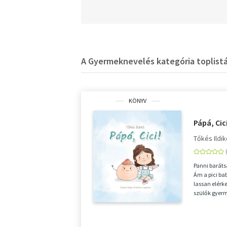
A Gyermeknevelés kategória toplistá
KÖNYV
Pápá, Cici
Tőkés Ildi
Panni barátsá
Ám a pici b
lassan elérke
szülők gyerm
lassan, de...