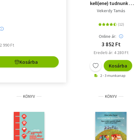
kell(ene) tudnunk a
gyerekekről és
Vekerdy Tamás
magunkról?
Online ár:
3 852 Ft
 2 990 Ft
Eredeti ár: 4 280 Ft
Kosárba
Kosárba
2 - 3 munkanap
KÖNYV
KÖNYV