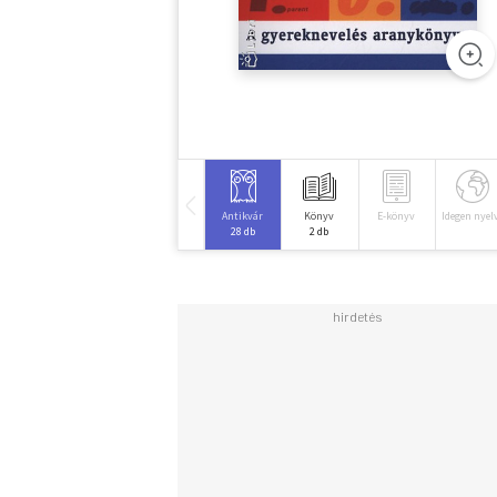
Antikvár
Könyv
E-könyv
Idegen nyel
28 db
2 db