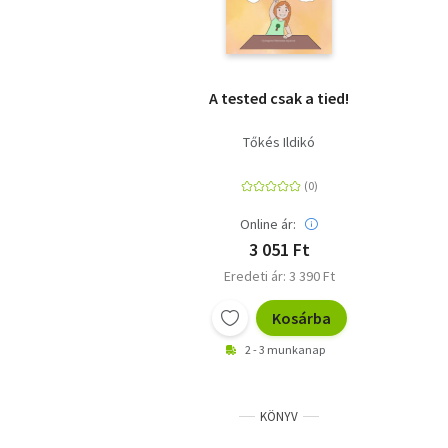
A tested csak a tied!
Tőkés Ildikó
Online ár:
3 051 Ft
Eredeti ár: 3 390 Ft
Kosárba
2 - 3 munkanap
KÖNYV