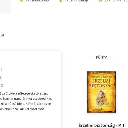
2 - 3 munkanap
2 - 3 munkanap
2 - 3 munkanap
ja
KÖNYV
!
kó
ga Cicivel születése óta töretlen.
aba hamar nagylánnyá cseperedik és
zik a búcsú ideje. A Pápá, Cici! azon
ekeinek szól, akiket most már
Érzelmi biztonság - Mit