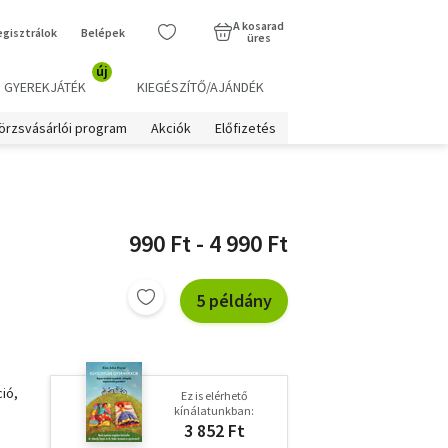
A kosarad
egisztrálok
Belépek
üres
új
GYEREKJÁTÉK
KIEGÉSZÍTŐ/AJÁNDÉK
örzsvásárlói program
Akciók
Előfizetés
990 Ft - 4 990 Ft
5 példány
ció,
Ez is elérhető
kínálatunkban:
3 852 Ft