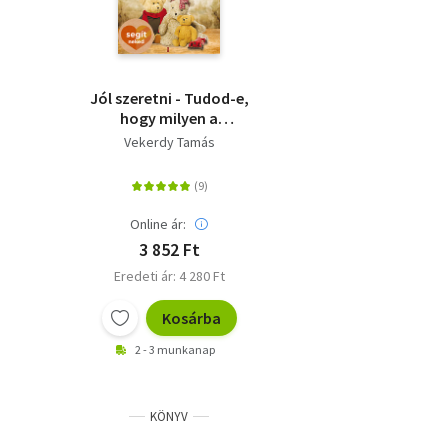
Jól szeretni - Tudod-e,
hogy milyen a
gyereked?
Vekerdy Tamás
Online ár:
3 852 Ft
Eredeti ár: 4 280 Ft
Kosárba
2 - 3 munkanap
KÖNYV