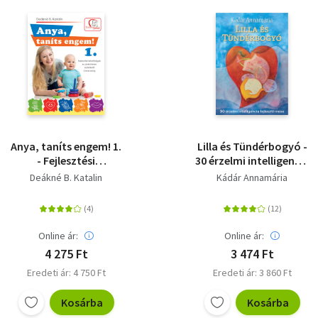
Anya, taníts engem! 1.
Lilla és Tündérbogyó -
- Fejlesztési
30 érzelmi intelligencia
lehetőségek és
fejlesztő mese
Deákné B. Katalin
Kádár Annamária
játékötletek
születéstől 3 éves
korig
Online ár:
Online ár:
4 275 Ft
3 474 Ft
Eredeti ár: 4 750 Ft
Eredeti ár: 3 860 Ft
Kosárba
Kosárba