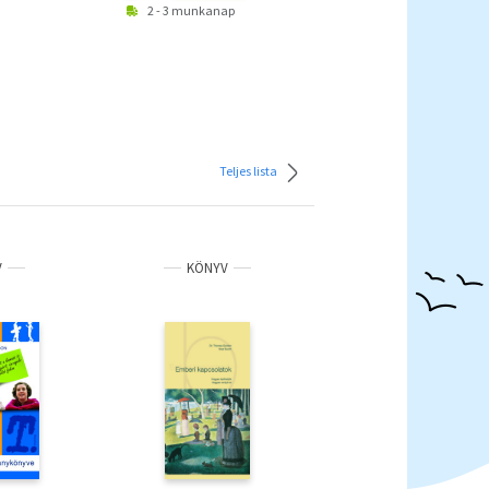
2 - 3 munkanap
Teljes lista
V
KÖNYV
KÖNYV