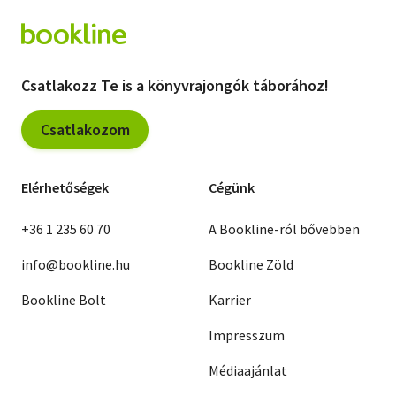
Csatlakozz Te is a könyvrajongók táborához!
Csatlakozom
Elérhetőségek
Cégünk
+36 1 235 60 70
A Bookline-ról bővebben
info@bookline.hu
Bookline Zöld
Bookline Bolt
Karrier
Impresszum
Médiaajánlat