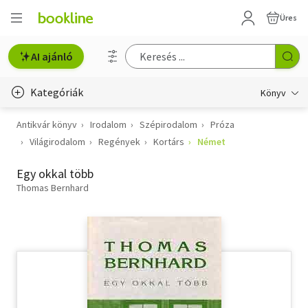
Üres
AI ajánló
Kategóriák
Könyv
Antikvár könyv
Irodalom
Szépirodalom
Próza
Életmód, egészség
Világirodalom
Regények
Kortárs
Német
Erotika
Egy okkal több
Gyermek- és ifjúsági
Thomas Bernhard
Hobbi, szabadidő
Irodalom
Művészet
Szakkönyv