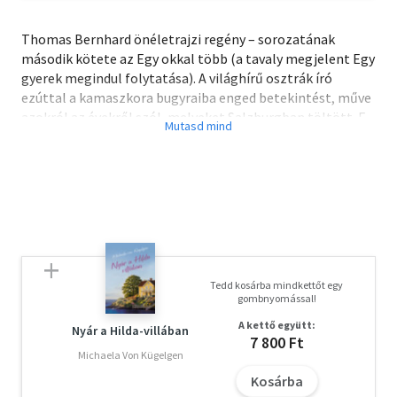
Thomas Bernhard önéletrajzi regény – sorozatának
második kötete az Egy okkal több (a tavaly megjelent Egy
gyerek megindul folytatása). A világhírű osztrák író
ezúttal a kamaszkora bugyraiba enged betekintést, műve
azokról az évekről szól, melyeket Salzburgban töltött. E
gyönyörű város, amelyet annyira szeretnek az utazók, az ő
számára csupán a mérhetetlen emberi szenvedés színtere
volt. Bernhard jellegzetes, sodró stílusát, fanyar
látásmódját és parázs indulatait ezúttal Ember Mária
ültette át magyarra.
Tedd kosárba mindkettőt egy
gombnyomással!
A kettő együtt:
Nyár a Hilda-villában
7 800 Ft
Michaela Von Kügelgen
Kosárba