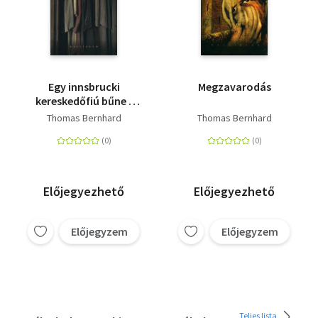
Egy innsbrucki
Megzavarodás
kereskedőfiú bűne -
Összegyűjtött
Thomas Bernhard
Thomas Bernhard
elbeszélések
Előjegyezhető
Előjegyezhető
Előjegyzem
Előjegyzem
Teljes lista