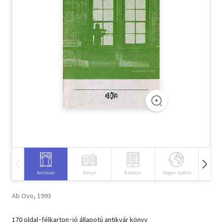
Szótár, nyelvkönyv
Tankönyv, segédkönyv
Társadalomtudomány
Természettudomány
Történelem
Vallás
Antikvár
Könyv
E-könyv
Idegen nyelvű
Hangos
Ab Ovo, 1993
170 oldal･félkarton･jó állapotú antikvár könyv