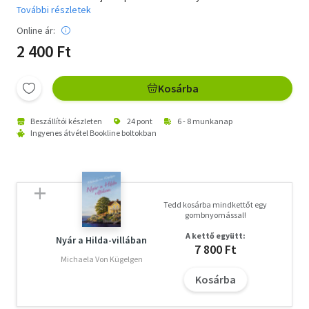
További részletek
Online ár:
2 400 Ft
Kosárba
Beszállítói készleten
24 pont
6 - 8 munkanap
Ingyenes átvétel Bookline boltokban
Tedd kosárba mindkettőt egy
gombnyomással!
A kettő együtt:
Nyár a Hilda-villában
7 800 Ft
Michaela Von Kügelgen
Kosárba