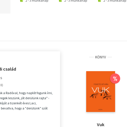
2 - 3 munkanap
2 - 3 munkanap
2 - 3 munkanap
KÖNYV
i család
es
%
k a Radóval, hogy naplót fogunk írni,
egek leszünk, jót derülünk rajta" -
lóját a tizenkét éves Laci,
 bevallva, hogy a "derülünk" szót
.
Vuk