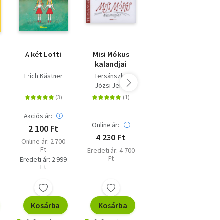
A két Lotti
Misi Mókus
A repülő
kalandjai
osztály
Erich Kästner
Tersánszky
Erich Kästner
Józsi Jenő
Akciós ár:
Akciós ár:
Online ár:
2 100 Ft
2 100 Ft
4 230 Ft
Online ár: 2 700
Online ár: 2 700
Ft
Ft
Eredeti ár: 4 700
Ft
Eredeti ár: 2 999
Eredeti ár: 2 999
Ft
Ft
Kosárba
Kosárba
Kosárba