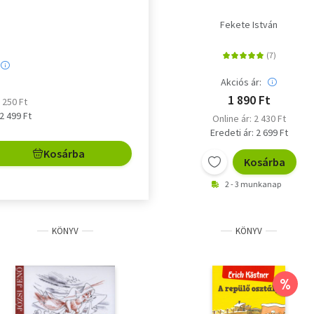
Fekete István
Akciós ár:
1 890 Ft
2 250 Ft
 2 499 Ft
Online ár: 2 430 Ft
Eredeti ár: 2 699 Ft
Kosárba
Kosárba
2 - 3 munkanap
KÖNYV
KÖNYV
%