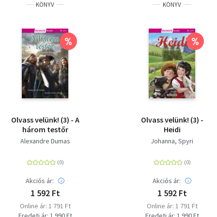
KÖNYV
KÖNYV
%
%
Olvass velünk! (3) - A
Olvass velünk! (3) -
három testőr
Heidi
Alexandre Dumas
Johanna, Spyri
Akciós ár:
Akciós ár:
1 592 Ft
1 592 Ft
Online ár: 1 791 Ft
Online ár: 1 791 Ft
Eredeti ár: 1 990 Ft
Eredeti ár: 1 990 Ft