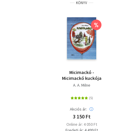
KÖNYV
%
Micimackó -
Micimackó kuckója
A. A. Milne
Akciós ár:
3 150 Ft
Online ár: 4 050 Ft
Eredeti ár: 4 499 Ft