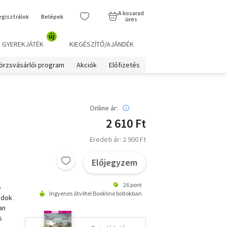
A kosarad
egisztrálok
Belépek
üres
új
GYEREKJÁTÉK
KIEGÉSZÍTŐ/AJÁNDÉK
örzsvásárlói program
Akciók
Előfizetés
Online ár:
2 610 Ft
Eredeti ár: 2 900 Ft
Előjegyzem
26 pont
é
Ingyenes átvétel Bookline boltokban
ndok
an
s