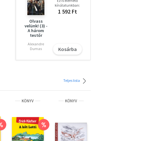
Ez is elérhető
kínálatunkban:
1 592 Ft
Olvass
velünk! (3) -
A három
testőr
Alexandre
Kosárba
Dumas
Teljes lista
KÖNYV
KÖNYV
KÖNYV
%
%
%