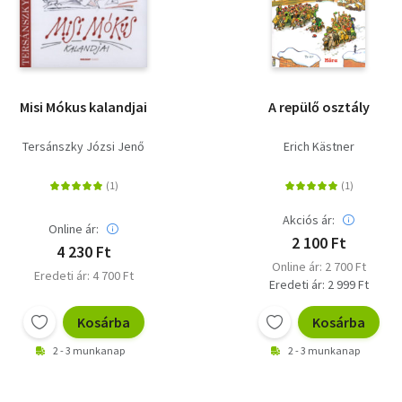
Misi Mókus kalandjai
A repülő osztály
Tersánszky Józsi Jenő
Erich Kästner
Akciós ár:
Online ár:
2 100 Ft
4 230 Ft
Online ár: 2 700 Ft
Eredeti ár: 4 700 Ft
Eredeti ár: 2 999 Ft
Kosárba
Kosárba
2 - 3 munkanap
2 - 3 munkanap