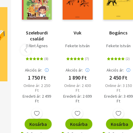
Szeleburdi
Vuk
Bogáncs
család
Bálint Ágnes
Fekete István
Fekete István
Akciós ár:
Akciós ár:
Akciós ár:
1 750 Ft
1 890 Ft
2 450 Ft
Online ár: 2 250
Online ár: 2 430
Online ár: 3 150
Ft
Ft
Ft
Eredeti ár: 2 499
Eredeti ár: 2 699
Eredeti ár: 3 499
Ft
Ft
Ft
Kosárba
Kosárba
Kosárba