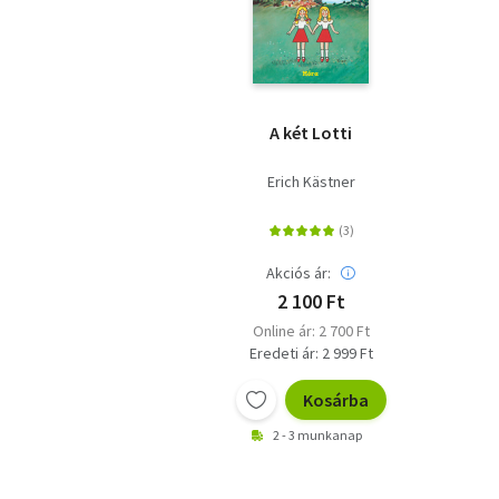
A két Lotti
Erich Kästner
Akciós ár:
2 100 Ft
Online ár: 2 700 Ft
Eredeti ár: 2 999 Ft
Kosárba
2 - 3 munkanap