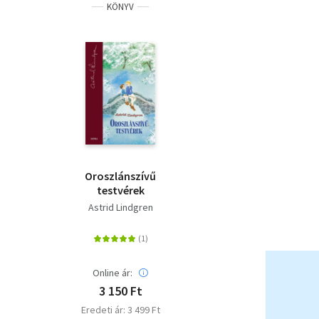
KÖNYV
Oroszlánszívű
testvérek
Astrid Lindgren
Online ár:
3 150 Ft
Eredeti ár: 3 499 Ft