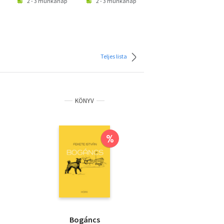
2 - 3 munkanap
2 - 3 munkanap
2 - 3 munkanap
Teljes lista
KÖNYV
%
Bogáncs