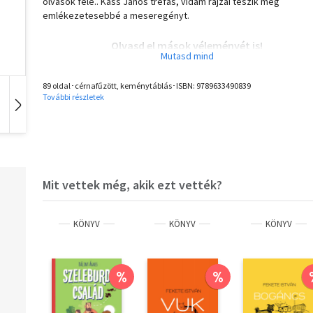
olvasók felé.. Kass János tréfás, vidám rajzai teszik még
emlékezetesebbé a meseregényt.
Olvasd el mások véleményét is!
89 oldal･cérnafűzött, keménytáblás･ISBN:
9789633490839
További részletek
E-könyv
Idegen nyelvű
Hangoskönyv
Mit vettek még, akik ezt vették?
KÖNYV
KÖNYV
KÖNYV
%
%