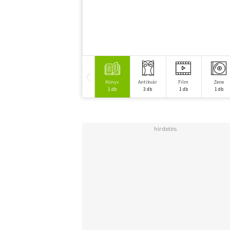
Könyv
Antikvár
Film
Zene
1 db
3 db
1 db
1 db