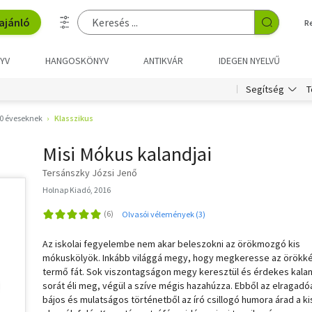
ajánló
R
YV
HANGOSKÖNYV
ANTIKVÁR
IDEGEN NYELVŰ
T
Segítség
0 éveseknek
Klasszikus
Misi Mókus kalandjai
Tersánszky Józsi Jenő
Holnap Kiadó, 2016
Olvasói vélemények (3)
Az iskolai fegyelembe nem akar beleszokni az örökmozgó kis
mókuskölyök. Inkább világgá megy, hogy megkeresse az örökk
termő fát. Sok viszontagságon megy keresztül és érdekes kala
sorát éli meg, végül a szíve mégis hazahúzza. Ebből az elragadó
bájos és mulatságos történetből az író csillogó humora árad a ki