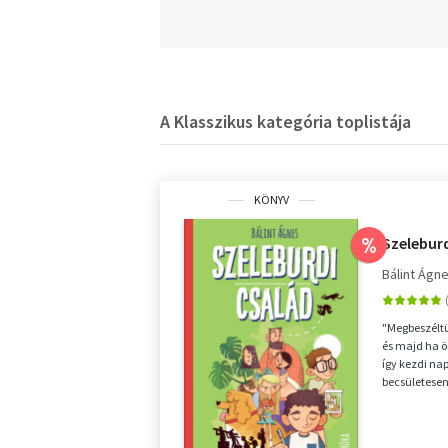
A Klasszikus kategória toplistája
KÖNYV
Szeleburd
%
Bálint Ágn
"Megbeszéltü
és majd ha ör
így kezdi nap
becsületesen
Radótól gyű..