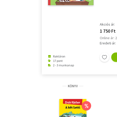
Akciós ár:
1 750 Ft
Online ár: 
Eredeti ár:
Raktáron
17 pont
2 - 3 munkanap
KÖNYV
%