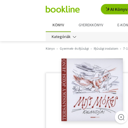
AI Könyv
KÖNYV
GYEREKKÖNYV
E-KÖN
Kategóriák
Könyv
Gyermek- és ifjúsági
Ifjúsági irodalom
7-1