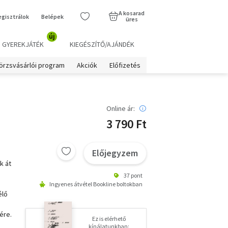
A kosarad
egisztrálok
Belépek
üres
új
GYEREKJÁTÉK
KIEGÉSZÍTŐ/AJÁNDÉK
örzsvásárlói program
Akciók
Előfizetés
Online ár:
3 790 Ft
Előjegyzem
k át
37 pont
Ingyenes átvétel Bookline boltokban
élő
ére.
Ez is elérhető
kínálatunkban: