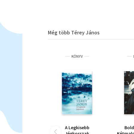
Még több Térey János
KÖNYV
A Legkisebb
Bol
Jégkorszak
Kétmalo