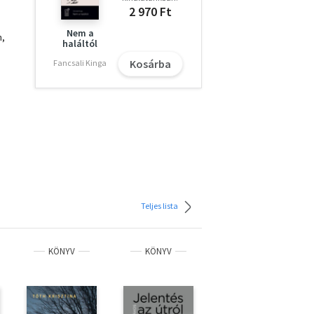
2 970 Ft
Nem a
n,
haláltól
Kosárba
Fancsali Kinga
Teljes lista
KÖNYV
KÖNYV
KÖNYV