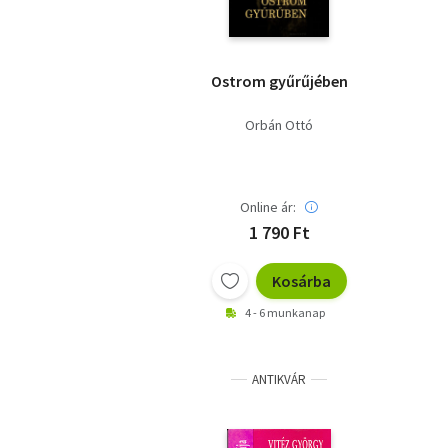
Ostrom gyűrűjében
Orbán Ottó
Online ár:
1 790 Ft
Kosárba
4 - 6 munkanap
ANTIKVÁR