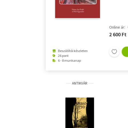
Online ár:
2 600 Ft
Beszállítói készleten
26 pont
6 - 8 munkanap
ANTIKVÁR