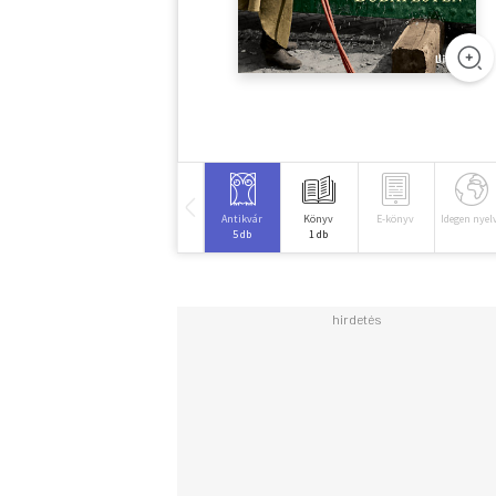
Antikvár
Könyv
E-könyv
Idegen nyel
5 db
1 db