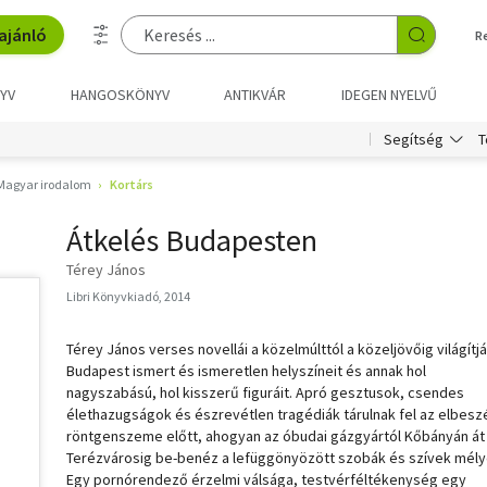
ajánló
R
YV
HANGOSKÖNYV
ANTIKVÁR
IDEGEN NYELVŰ
T
Segítség
Magyar irodalom
Kortárs
Átkelés Budapesten
Térey János
Libri Könyvkiadó, 2014
Térey János verses novellái a közelmúlttól a közeljövőig világítjá
Budapest ismert és ismeretlen helyszíneit és annak hol
nagyszabású, hol kisszerű figuráit. Apró gesztusok, csendes
élethazugságok és észrevétlen tragédiák tárulnak fel az elbesz
röntgenszeme előtt, ahogyan az óbudai gázgyártól Kőbányán át
Terézvárosig be-benéz a lefüggönyözött szobák és szívek mély
Egy pornórendező érzelmi válsága, testvérféltékenység egy