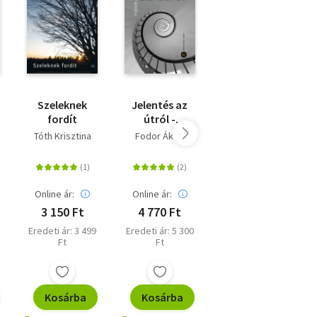
Szeleknek
Jelentés az
Indulási oldal
fordít
útról -
Feljegyzések
Tóth Krisztina
Fodor Ákos
Filotás Karina
mosttól
mostig
Online ár:
Online ár:
Online ár:
3 150 Ft
4 770 Ft
3 375 Ft
Eredeti ár: 3 499
Eredeti ár: 5 300
Kiadói ár: 3 750
Ft
Ft
Ft
Kosárba
Kosárba
Kosárba