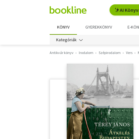
AI Könyv
KÖNYV
GYEREKKÖNYV
E-KÖN
Kategóriák
Antikvár könyv
Irodalom
Szépirodalom
Vers