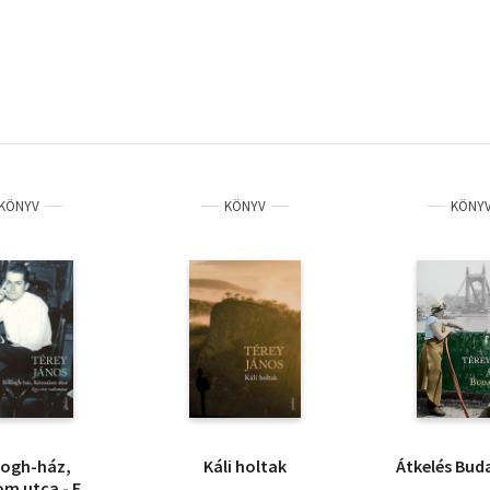
KÖNYV
KÖNYV
KÖNY
dogh-ház,
Káli holtak
Átkelés Bud
m utca - Egy