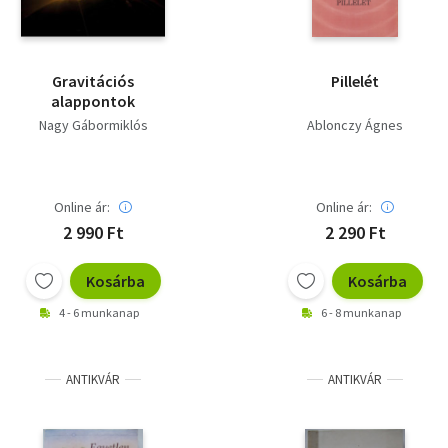
Gravitációs
Pillelét
alappontok
Nagy Gábormiklós
Ablonczy Ágnes
Online ár:
Online ár:
2 990 Ft
2 290 Ft
Kosárba
Kosárba
4 - 6 munkanap
6 - 8 munkanap
ANTIKVÁR
ANTIKVÁR