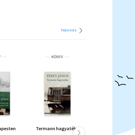
Teljes lista
V
KÖNYV
KÖNYV
apesten
Termann hagyatéka
Protokoll