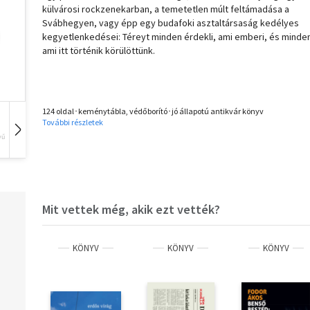
külvárosi rockzenekarban, a temetetlen múlt feltámadása a
Svábhegyen, vagy épp egy budafoki asztaltársaság kedélyes
kegyetlenkedései: Téreyt minden érdekli, ami emberi, és minde
ami itt történik körülöttünk.
124 oldal･keménytábla, védőborító･jó állapotú antikvár könyv
További részletek
vű
Hangoskönyv
Film
Zene
Mit vettek még, akik ezt vették?
KÖNYV
KÖNYV
KÖNYV