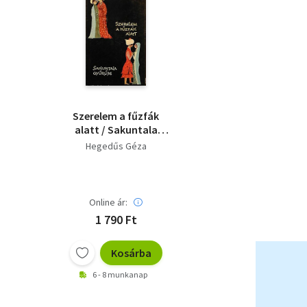
Szerelem a fűzfák
alatt / Sakuntala
gyűrűje
Hegedűs Géza
Online ár:
1 790 Ft
Kosárba
6 - 8 munkanap