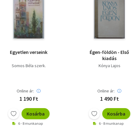
Egyetlen verseink
Égen-földön - Első
kiadás
Somos Béla szerk.
Kónya Lajos
Online ár:
Online ár:
1 190 Ft
1 490 Ft
Kosárba
Kosárba
6 - 8 munkanap
6 - 8 munkanap