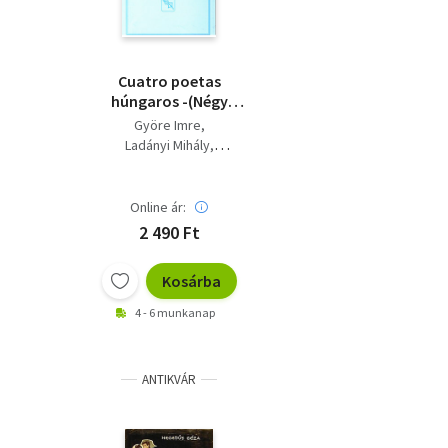
Cuatro poetas
húngaros -(Négy
magyar költő) -
Györe Imre
spanyol nyelvű
Ladányi Mihály
Simor András
Tabák András
Online ár:
2 490 Ft
Kosárba
4 - 6 munkanap
ANTIKVÁR