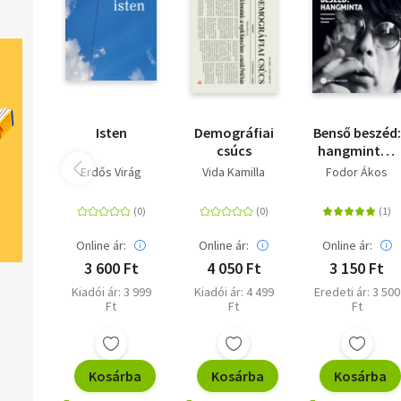
Isten
Demográfiai
Benső beszéd:
csúcs
hangminta -
Válogatott
Erdős Virág
Vida Kamilla
Fodor Ákos
versek
Online ár:
Online ár:
Online ár:
3 600 Ft
4 050 Ft
3 150 Ft
Kiadói ár: 3 999
Kiadói ár: 4 499
Eredeti ár: 3 500
Ft
Ft
Ft
Kosárba
Kosárba
Kosárba