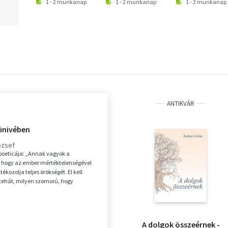
1 - 2 munkanap
1 - 2 munkanap
1 - 2 munkanap
ANTIKVÁR
Ninivében
ózsef
 poeticája: „Annak vagyok a
 hogy az ember mértéktelenségével
tékozolja teljes örökségét. El kell
hát, milyen szomorú, hogy
 maga segíti n...
A dolgok összeérnek -