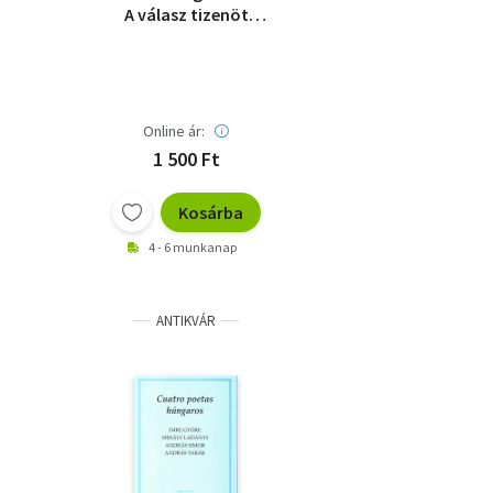
A válasz tizenöt
szótagból áll - tisztán,
igazul - Apeva 2020
Online ár:
1 500 Ft
Kosárba
4 - 6 munkanap
ANTIKVÁR