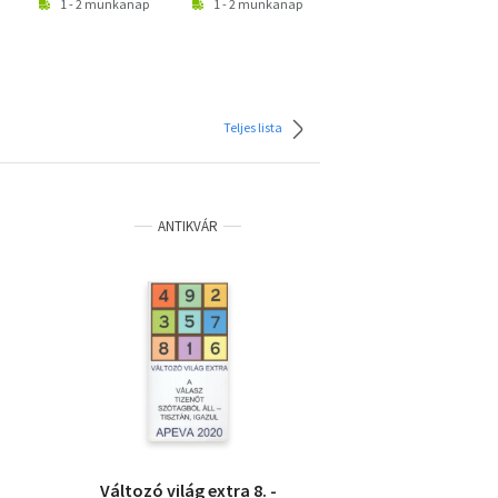
1 - 2 munkanap
1 - 2 munkanap
1 - 2 munkanap
Teljes lista
ANTIKVÁR
Változó világ extra 8. -