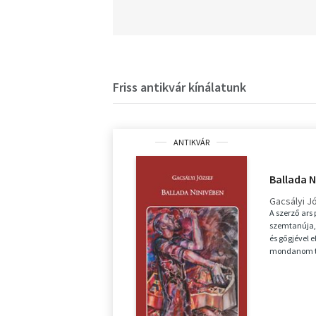
Friss antikvár kínálatunk
ANTIKVÁR
Ballada 
Gacsályi J
A szerző ars
szemtanúja,
és gőgjével el
mondanom te
nemzedékünk