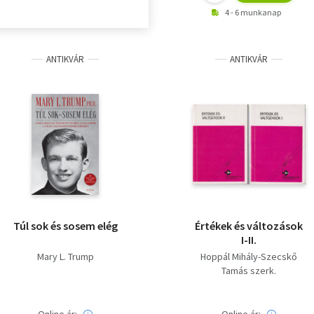
4 - 6 munkanap
ANTIKVÁR
ANTIKVÁR
Túl sok és sosem elég
Értékek és változások
I-II.
Mary L. Trump
Hoppál Mihály-Szecskő
Tamás szerk.