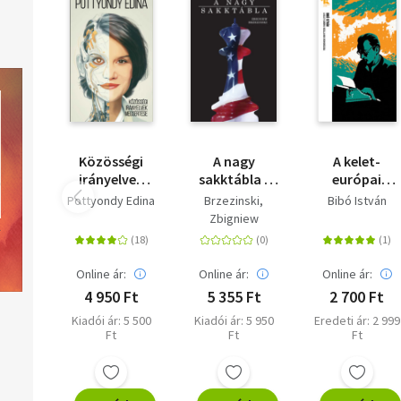
Közösségi
A nagy
A kelet-
irányelvek
sakktábla -
európai
megsértése
Amerika
kisállamok
Pottyondy Edina
Brzezinski,
Bibó István
világelsősége
nyomorúság
Zbigniew
és
- Trubadúr
geopolitikai
Zsebkönyvek
feladatai
40.
Online ár:
Online ár:
Online ár:
4 950 Ft
5 355 Ft
2 700 Ft
Kiadói ár: 5 500
Kiadói ár: 5 950
Eredeti ár: 2 999
Ft
Ft
Ft