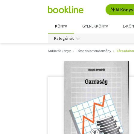
AI Könyv
KÖNYV
GYEREKKÖNYV
E-KÖN
Kategóriák
Antikvár könyv
Társadalomtudomány
Társadalom