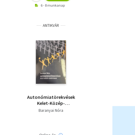
6 - 8 munkanap
ANTIKVÁR
Autonómiatörekvések
Kelet-Közép-
Európában
Baranyai Nóra