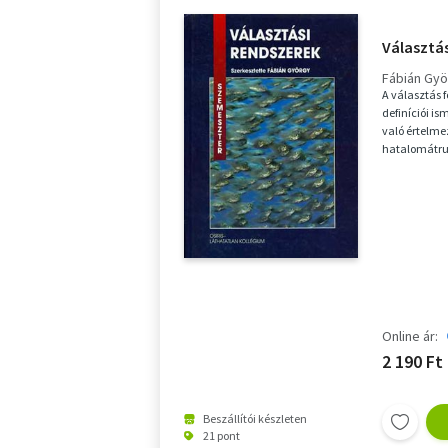
Választás
Fábián Gy
A választás 
definíciói i
való értelme
hatalomátru
felfogásán át
Online ár:
2 190 Ft
Beszállítói készleten
21 pont