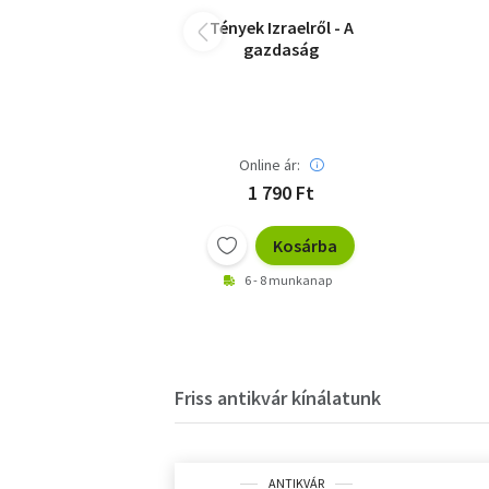
Tények Izraelről - A
gazdaság
Online ár:
1 790 Ft
Kosárba
6 - 8 munkanap
Friss antikvár kínálatunk
ANTIKVÁR