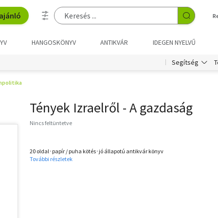
ajánló
R
YV
HANGOSKÖNYV
ANTIKVÁR
IDEGEN NYELVŰ
T
Segítség
politika
Tények Izraelről - A gazdaság
Nincs feltüntetve
20 oldal･papír / puha kötés･jó állapotú antikvár könyv
További részletek