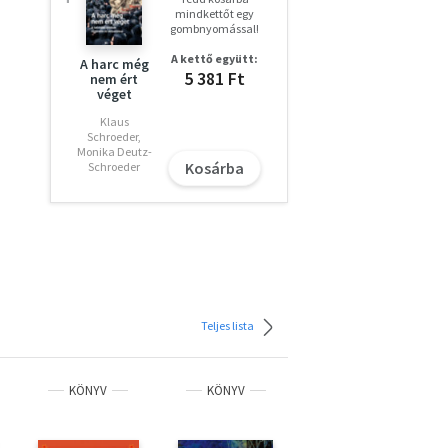
mindkettőt egy
gombnyomással!
A kettő együtt:
A harc még
5 381 Ft
nem ért
véget
Klaus
Schroeder,
Monika Deutz-
Kosárba
Schroeder
Teljes lista
KÖNYV
KÖNYV
KÖNYV