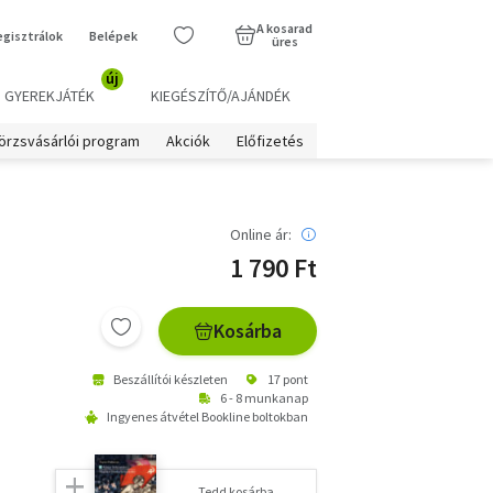
A kosarad
egisztrálok
Belépek
üres
új
GYEREKJÁTÉK
KIEGÉSZÍTŐ/AJÁNDÉK
örzsvásárlói program
Akciók
Előfizetés
Online ár:
1 790 Ft
Kosárba
Beszállítói készleten
17 pont
6 - 8 munkanap
Ingyenes átvétel Bookline boltokban
Tedd kosárba