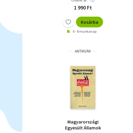
Online ár:
1 990 Ft
Kosárba
6 - 8 munkanap
ANTIKVÁR
Magyarországi
Egyesült Államok