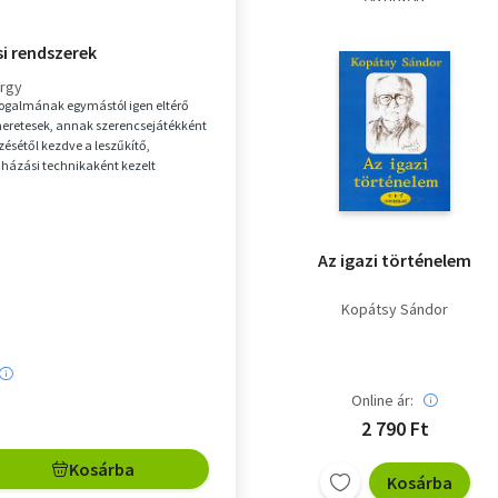
i rendszerek
örgy
fogalmának egymástól igen eltérő
smeretesek, annak szerencsejátékként
zésétől kezdve a leszűkítő,
házási technikaként kezelt
 egészen a d...
Az igazi történelem
Kopátsy Sándor
Online ár:
2 790 Ft
Kosárba
Kosárba