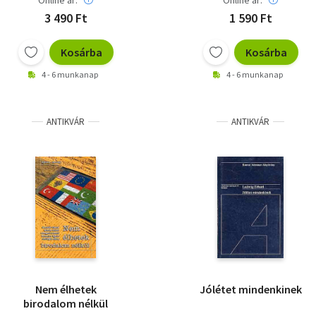
Online ár:
Online ár:
3 490 Ft
1 590 Ft
Kosárba
Kosárba
4 - 6 munkanap
4 - 6 munkanap
ANTIKVÁR
ANTIKVÁR
Nem élhetek
Jólétet mindenkinek
birodalom nélkül