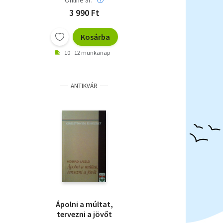
Online ár:
3 990 Ft
Kosárba
10 - 12 munkanap
ANTIKVÁR
Ápolni a múltat,
tervezni a jövőt