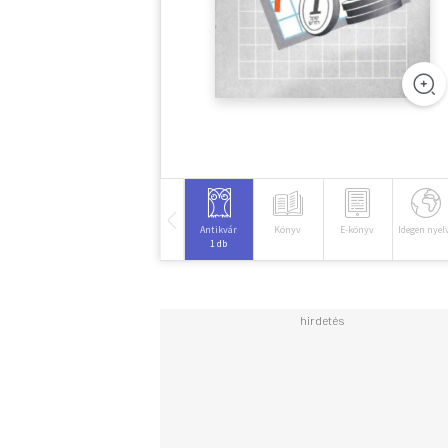
Antikvár
Könyv
E-könyv
Idegen nyel
1 db