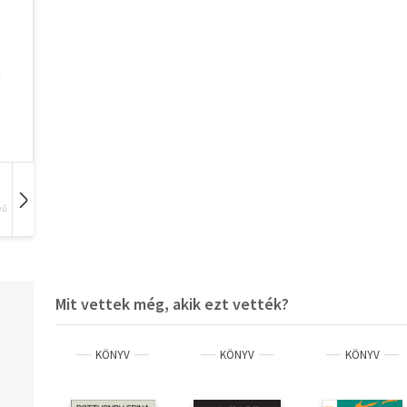
vű
Hangoskönyv
Film
Zene
Mit vettek még, akik ezt vették?
KÖNYV
KÖNYV
KÖNYV