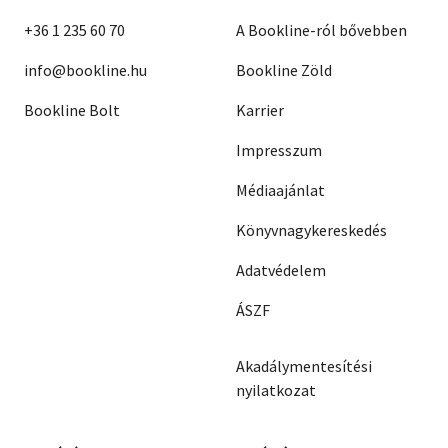
+36 1 235 60 70
A Bookline-ról bővebben
info@bookline.hu
Bookline Zöld
Bookline Bolt
Karrier
Impresszum
Médiaajánlat
Könyvnagykereskedés
Adatvédelem
ÁSZF
Akadálymentesítési
nyilatkozat