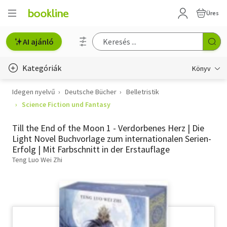
Üres
AI ajánló
Kategóriák
Könyv
Idegen nyelvű
Deutsche Bücher
Belletristik
Életmód, egészség
Science Fiction und Fantasy
Erotika
Till the End of the Moon 1 - Verdorbenes Herz | Die
Gyermek- és ifjúsági
Light Novel Buchvorlage zum internationalen Serien-
Erfolg | Mit Farbschnitt in der Erstauflage
Hobbi, szabadidő
Teng Luo Wei Zhi
Irodalom
Művészet
Szakkönyv