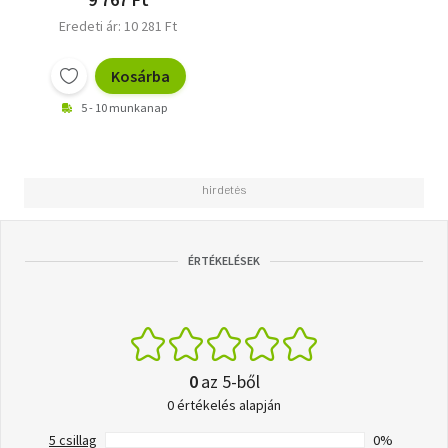
Eredeti ár: 10 281 Ft
Kosárba
5 - 10 munkanap
ÉRTÉKELÉSEK
0
az 5-ből
0 értékelés alapján
5 csillag
0%