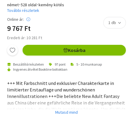
német･528 oldal･kemény kötés
További részletek
Online ár:
9 767 Ft
Eredeti ár: 10 281 Ft
Kosárba
Beszállítói készleten
97 pont
5 - 10 munkanap
Ingyenes átvétel Bookline boltokban
+++ Mit Farbschnitt und exklusiver Charakterkarte in
limitierter Erstauflage und wunderschönen
Innenillustrationen +++Die beliebte New Adult Fantasy
aus China über eine gefährliche Reise in die Vergangenheit
und eine Liebe, die die Welt zerstören könnte...Um die Welt
vor dem bösen Dämonengott Tantai Jin zu retten, reist Li
Susu, die Tochter des Oberhaupts der Hengyang-Schule,
500 Jahre in die Vergangenheit. Ihre Aufgabe ist es, den