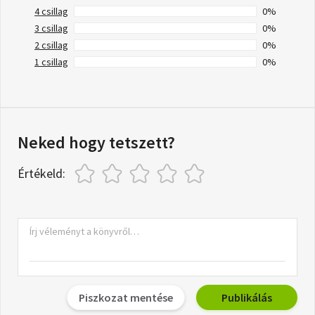
4 csillag
0%
3 csillag
0%
2 csillag
0%
1 csillag
0%
Neked hogy tetszett?
Értékeld:
Piszkozat mentése
Publikálás