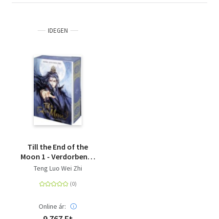
IDEGEN
Till the End of the
Moon 1 - Verdorbenes
Herz | Die Light Novel
Teng Luo Wei Zhi
Buchvorlage zum
internationalen
Serien-Erfolg | Mit
Farbschnitt in der
Online ár:
Erstauflage
9 767 Ft