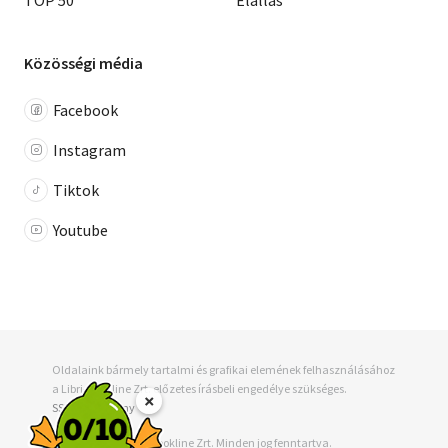
TOP 50
Elállás
Közösségi média
Facebook
Instagram
Tiktok
Youtube
Oldalaink bármely tartalmi és grafikai elemének felhasználásához
a Libri-Bookline Zrt. előzetes írásbeli engedélye szükséges.
×
SSL tanúsítvány
© 2001 - 2026, Libri-Bookline Zrt. Minden jog fenntartva.