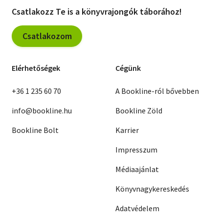
Csatlakozz Te is a könyvrajongók táborához!
Csatlakozom
Elérhetőségek
Cégünk
+36 1 235 60 70
A Bookline-ról bővebben
info@bookline.hu
Bookline Zöld
Bookline Bolt
Karrier
Impresszum
Médiaajánlat
Könyvnagykereskedés
Adatvédelem