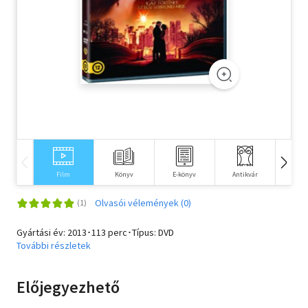
Szótár, nyelvkönyv
Tankönyv, segédkönyv
Társadalomtudomány
Természettudomány
Történelem
Vallás
Film
Könyv
E-könyv
Antikvár
Idegen 
Olvasói vélemények (0)
Gyártási év: 2013･113 perc･Típus: DVD
További részletek
Előjegyezhető