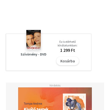
Beverly Penn-nel (Jessica Brown Findlay). Peter
menthetetlenül beleszeret a lányba, és mindenáron meg
akarja állítani az időt, hogy visszahozza őt a halálból..
12 éven aluliaknak nem ajánlott
NFT-1259/2014
Ez is elérhető
kínálatunkban:
1 299 Ft
Szívörvény - DVD
Kosárba