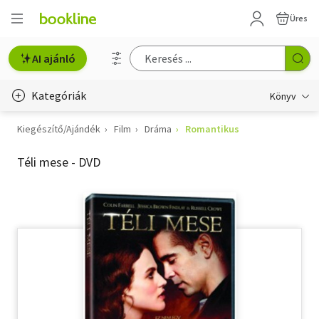
Üres
AI ajánló
Kategóriák
Könyv
Kiegészítő/Ajándék
Film
Dráma
Romantikus
Életmód, egészség
Téli mese - DVD
Erotika
Gyermek- és ifjúsági
Hobbi, szabadidő
Irodalom
Művészet
Szakkönyv