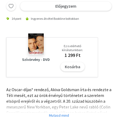
Előjegyzem
14 pont
Ingyenes átvétel Bookline boltokban
Ez is elérhető
kínálatunkban:
1 299 Ft
Szívörvény - DVD
Kosárba
Az Oscar-díjas* rendező, Akiva Goldsman írta és rendezte a
Téli mesét, ezt az örök érvényű történetet a szerelem
elsöprő erejéről és a végzetről. A 20. század küszöbén a
meseszerű New Yorkban, egy Peter Lake nevű rabló (Colin
Farrell) megismerkedik egy halálosan beteg fiatal nővel,