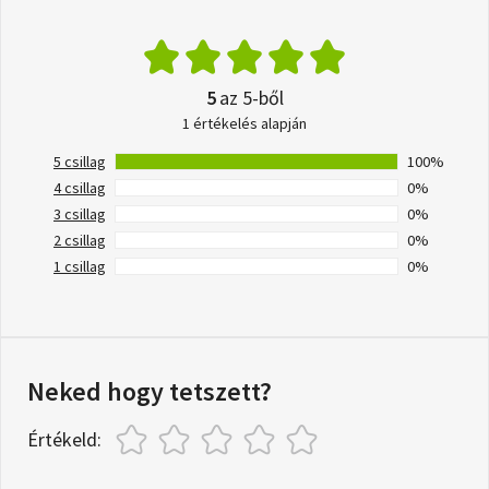
5
az 5-ből
1 értékelés alapján
5 csillag
100%
4 csillag
0%
3 csillag
0%
2 csillag
0%
1 csillag
0%
Neked hogy tetszett?
Értékeld: