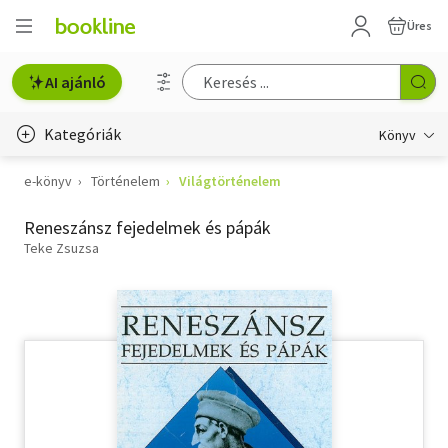
Üres
AI ajánló
Kategóriák
Könyv
e-könyv
Történelem
Világtörténelem
Életmód, egészség
Reneszánsz fejedelmek és pápák
Erotika
Teke Zsuzsa
Gyermek- és ifjúsági
Hobbi, szabadidő
Irodalom
Művészet
Szakkönyv