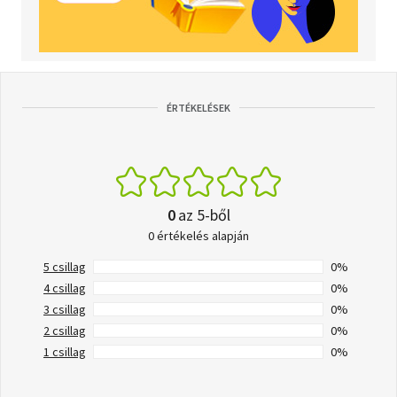
ÉRTÉKELÉSEK
0
az 5-ből
0 értékelés alapján
5 csillag
0%
4 csillag
0%
3 csillag
0%
2 csillag
0%
1 csillag
0%