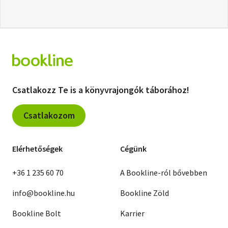
Csatlakozz Te is a könyvrajongók táborához!
Csatlakozom
Elérhetőségek
Cégünk
+36 1 235 60 70
A Bookline-ról bővebben
info@bookline.hu
Bookline Zöld
Bookline Bolt
Karrier