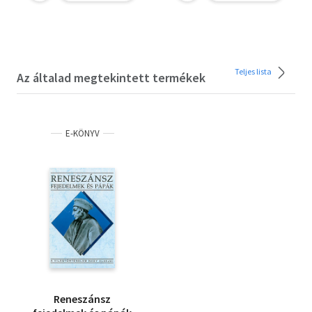
Teke Zsuzsa
születése, Matthias
Rex
Teljes lista
Az általad megtekintett termékek
E-KÖNYV
Reneszánsz