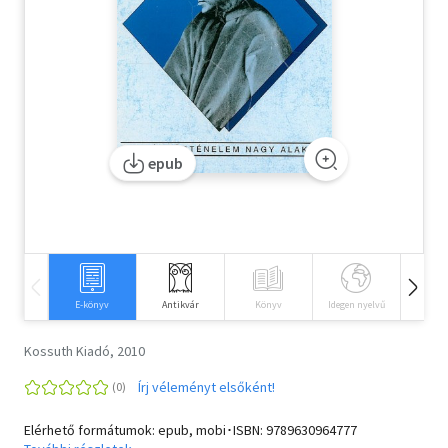
Szótár, nyelvkönyv
Tankönyv, segédkönyv
Társadalomtudomány
epub
Természettudomány
Történelem
Vallás
E-könyv
Antikvár
Könyv
Idegen nyelvű
Hangos
Kossuth Kiadó, 2010
Írj véleményt elsőként!
Elérhető formátumok: epub, mobi･ISBN:
9789630964777