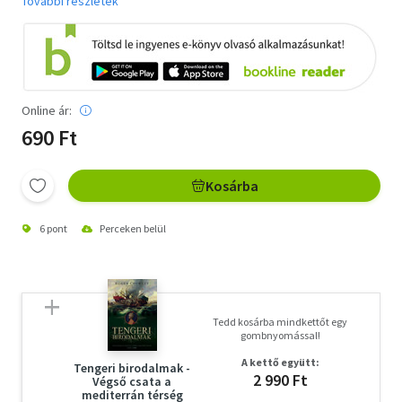
További részletek
Online ár:
690 Ft
Kosárba
6 pont
Perceken belül
Tedd kosárba mindkettőt egy
gombnyomással!
A kettő együtt:
Tengeri birodalmak -
2 990 Ft
Végső csata a
mediterrán térség