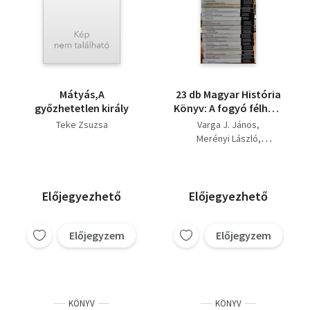
Mátyás,A
23 db Magyar História
győzhetetlen király
Könyv: A fogyó félhold
árnyékában, Boldog
Teke Zsuzsa
Varga J. János
békeidők.., Hunyadi
Merényi László
János és kora,
Teke Zsuzsa
Várady Géza
Ezernyolcszáznegyvennyolc
Makk Ferenc
te csillag,
Boreczky Beatrix
Magyarország a 12.
Kövér György
Előjegyezhető
Előjegyezhető
században, A magyar
Kulcsár Péter
jakobinusok,
Kristó Gyula
Fodor István
Iparosodás
Előjegyzem
Előjegyzem
Kisfaludy Katalin
agrárországban, A
Ifj. Barta János
Jagelló-kor,
Újváry Zsuzsanna
Péter Katalin
Granasztói György
KÖNYV
KÖNYV
Somogyi Éva