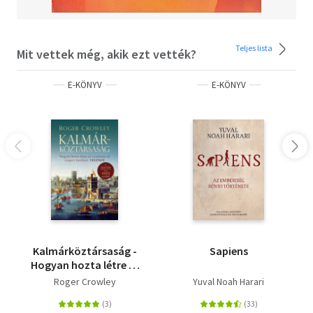
Teljes lista
Mit vettek még, akik ezt vették?
E-KÖNYV
E-KÖNYV
Kalmárköztársaság -
Sapiens
Hogyan hozta létre és
veszítette el tengeri
Roger Crowley
Yuval Noah Harari
hatalmát Velence