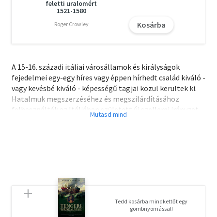
feletti uralomért
1521-1580
Kosárba
Roger Crowley
A 15-16. századi itáliai városállamok és királyságok
fejedelmei egy-egy híres vagy éppen hírhedt család kiváló -
vagy kevésbé kiváló - képességű tagjai közül kerültek ki.
Hatalmuk megszerzéséhez és megszilárdításához
felhasználták az Itáliában született új szellemi irányzat,
a humanizmus és a reneszánsz kultúra értékeit is. Többen
közülük nemcsak bőkezű mecénások, de neves tudósok,
költők voltak. A fejedelmek - Francesco Sforza, Cosimo és
Lorenzo de' Medici, Aragóniai Alfonz - mellett a kötetben
szerepelnek az egyházi állam azon vezetői - VI. Sándor, II.
Gyula és X. Leó pápák -, akik államukat szinte világi
királysággá szervezték át.
A letöltéssel kapcsolatos kérdésekre
Tedd kosárba mindkettőt egy
itt
találhat választ.
gombnyomással!