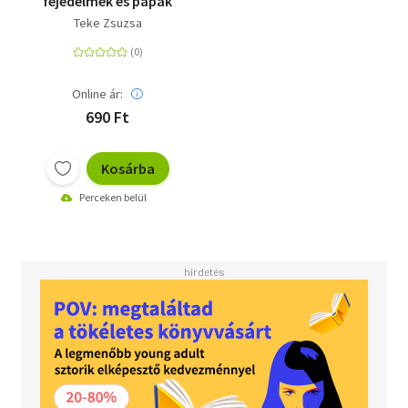
fejedelmek és pápák
Teke Zsuzsa
Online ár:
690 Ft
Kosárba
Perceken belül