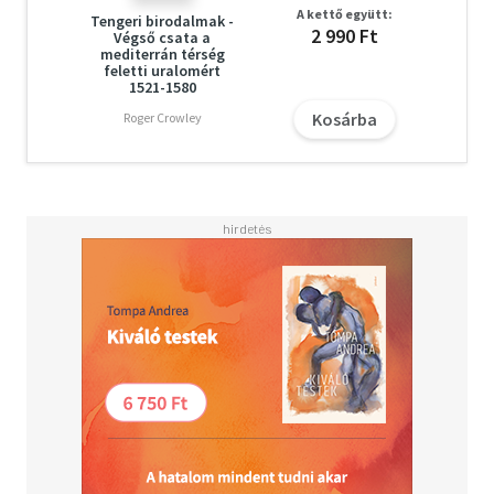
A kettő együtt:
Tengeri birodalmak -
2 990 Ft
Végső csata a
mediterrán térség
feletti uralomért
1521-1580
Kosárba
Roger Crowley