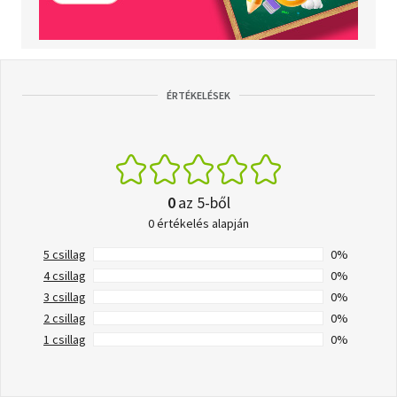
ÉRTÉKELÉSEK
0
az 5-ből
0 értékelés alapján
5 csillag
0%
4 csillag
0%
3 csillag
0%
2 csillag
0%
1 csillag
0%