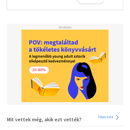
A titkos küldetés
Az álmok őrzői
Emlékek bűbája
Lángok gyűrűje
Fondorlatok kastélya
A szirének kincse
Teljes holdfogyatkozás
Jeges fuvallat
A Remény Lámpása
A pillangók üzenete
Rejtelmek ligete
Az egyszarvúk forrása
Teljes lista
Mit vettek még, akik ezt vették?