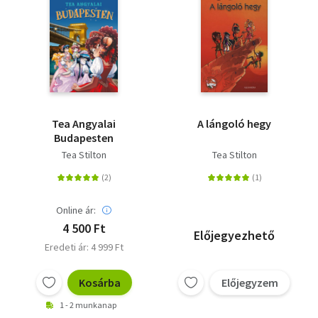
Tea Angyalai
A lángoló hegy
Budapesten
Tea Stilton
Tea Stilton
Online ár:
4 500 Ft
Előjegyezhető
Eredeti ár: 4 999 Ft
Kosárba
Előjegyzem
1 - 2 munkanap