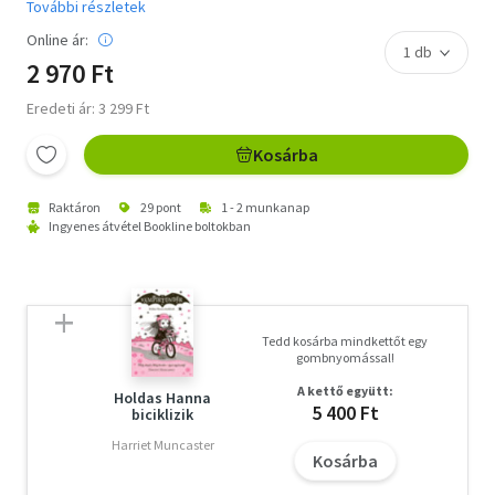
További részletek
Online ár:
2 970 Ft
Eredeti ár: 3 299 Ft
Kosárba
Raktáron
29 pont
1 - 2 munkanap
Ingyenes átvétel Bookline boltokban
Tedd kosárba mindkettőt egy
gombnyomással!
A kettő együtt:
Holdas Hanna
5 400 Ft
biciklizik
Harriet Muncaster
Kosárba