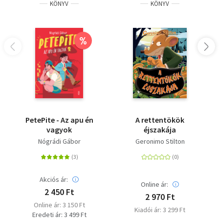
KÖNYV
KÖNYV
%
PetePite - Az apu én
A rettentökök
vagyok
éjszakája
Nógrádi Gábor
Geronimo Stilton
Akciós ár:
Online ár:
2 450 Ft
2 970 Ft
Online ár: 3 150 Ft
Kiadói ár: 3 299 Ft
Eredeti ár: 3 499 Ft