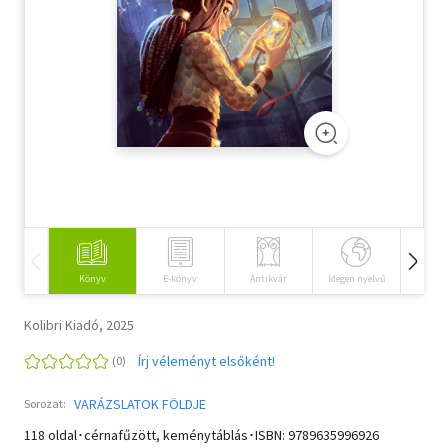
Szótár, nyelvkönyv
Tankönyv, segédkönyv
Társadalomtudomány
Természettudomány
Történelem
Vallás
Könyv
E-könyv
Antikvár
Idegen nyelvű
Hangos
Kolibri Kiadó, 2025
Írj véleményt elsőként!
VARÁZSLATOK FÖLDJE
Sorozat:
118 oldal･cérnafűzött, keménytáblás･ISBN:
9789635996926