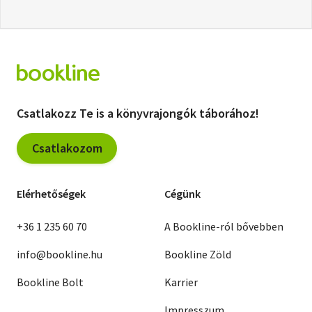
Csatlakozz Te is a könyvrajongók táborához!
Csatlakozom
Elérhetőségek
Cégünk
+36 1 235 60 70
A Bookline-ról bővebben
info@bookline.hu
Bookline Zöld
Bookline Bolt
Karrier
Impresszum