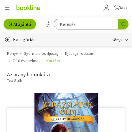
Üres
AI ajánló
Kategóriák
Könyv
Könyv
Gyermek- és ifjúsági
Ifjúsági irodalom
Életmód, egészség
7-10 éveseknek
Kortárs
Erotika
Az arany homokóra
Gyermek- és ifjúsági
Tea Stilton
Hobbi, szabadidő
Irodalom
Művészet
Szakkönyv