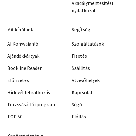
Akadálymentesítési
nyilatkozat
Mit kínálunk
Segítség
AI Könyvajánló
Szolgáltatások
Ajándékkártyák
Fizetés
Bookline Reader
Szállítás
Előfizetés
Átvevőhelyek
Hírlevél feliratkozás
Kapcsolat
Törzsvásárlói program
Súgó
TOP 50
Elállás
Közösségi média