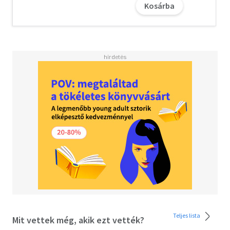
Kosárba
forbidden love. Monique begins to feel a very real
connection to the legendary star, but as Evelyn's story
near its conclusion, it becomes clear that her life
intersects with Monique's own in tragic and irreversible
ways.
Teljes lista
Mit vettek még, akik ezt vették?