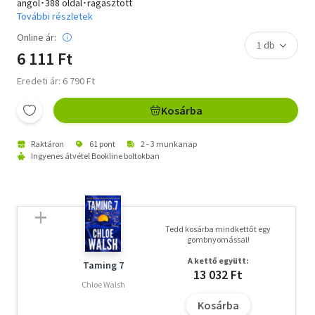
angol･388 oldal･ragasztott
További részletek
Online ár:
6 111 Ft
Eredeti ár: 6 790 Ft
Kosárba
Raktáron
61 pont
2 - 3 munkanap
Ingyenes átvétel Bookline boltokban
Tedd kosárba mindkettőt egy
gombnyomással!
A kettő együtt:
Taming 7
13 032 Ft
Chloe Walsh
Kosárba