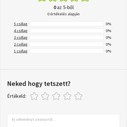
0
az 5-ből
0 értékelés alapján
5 csillag
0%
4 csillag
0%
3 csillag
0%
2 csillag
0%
1 csillag
0%
Neked hogy tetszett?
Értékeld: