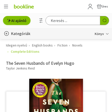
Üres
AI ajánló
Kategóriák
Könyv
Idegen nyelvű
English books
Fiction
Novels
Életmód, egészség
Complete Editions
Erotika
The Seven Husbands of Evelyn Hugo
Gyermek- és ifjúsági
Taylor Jenkins Reid
Hobbi, szabadidő
Irodalom
Művészet
Szakkönyv