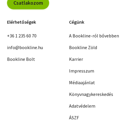
Csatlakozom
Elérhetőségek
Cégünk
+36 1 235 60 70
A Bookline-ról bővebben
info@bookline.hu
Bookline Zöld
Bookline Bolt
Karrier
Impresszum
Médiaajánlat
Könyvnagykereskedés
Adatvédelem
ÁSZF