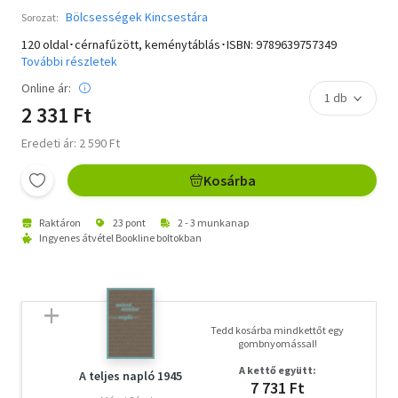
Bölcsességek Kincsestára
Sorozat:
120 oldal･cérnafűzött, keménytáblás･ISBN:
9789639757349
További részletek
Online ár:
2 331 Ft
Eredeti ár: 2 590 Ft
Kosárba
Raktáron
23 pont
2 - 3 munkanap
Ingyenes átvétel Bookline boltokban
Tedd kosárba mindkettőt egy
gombnyomással!
A kettő együtt:
A teljes napló 1945
7 731 Ft