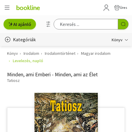
Üres
AI ajánló
Kategóriák
Könyv
Könyv
Irodalom
Irodalomtörténet
Magyar irodalom
Életmód, egészség
Levelezés, napló
Erotika
Minden, ami Emberi - Minden, ami az Élet
Gyermek- és ifjúsági
Tatiosz
Hobbi, szabadidő
Irodalom
Művészet
Szakkönyv