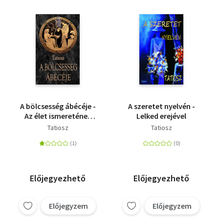
A bölcsesség ábécéje -
A szeretet nyelvén -
Az élet ismeretének
Lelked erejével
kézikönyve
Tatiosz
Tatiosz
Előjegyezhető
Előjegyezhető
Előjegyzem
Előjegyzem