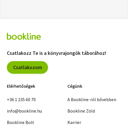
Csatlakozz Te is a könyvrajongók táborához!
Csatlakozom
Elérhetőségek
Cégünk
+36 1 235 60 70
A Bookline-ról bővebben
info@bookline.hu
Bookline Zöld
Bookline Bolt
Karrier