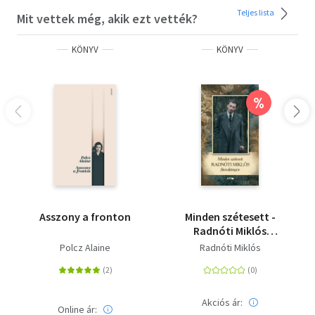
Teljes lista
Mit vettek még, akik ezt vették?
KÖNYV
KÖNYV
%
Asszony a fronton
Minden szétesett -
Radnóti Miklós
füveskönyve
Polcz Alaine
Radnóti Miklós
Akciós ár:
Online ár: