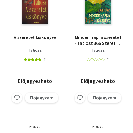
A szeretet kiskönyve
Minden napra szeretet
- Tatiosz 366 Szeretet-
üzenete és Kalimonasz
Tatiosz
Tatiosz
Ajándéka az év minden
napjára
Előjegyezhető
Előjegyezhető
Előjegyzem
Előjegyzem
KÖNYV
KÖNYV