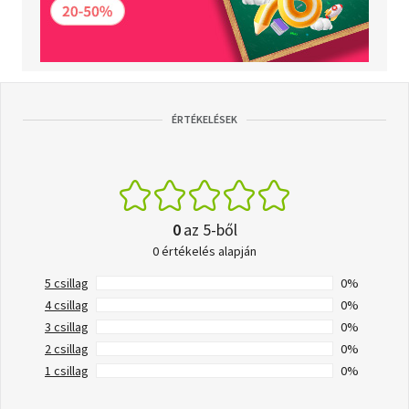
ÉRTÉKELÉSEK
0
az 5-ből
0 értékelés alapján
5 csillag
0%
4 csillag
0%
3 csillag
0%
2 csillag
0%
1 csillag
0%