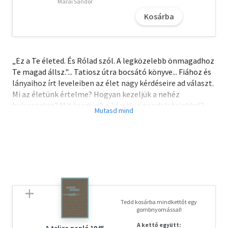
Márai Sándor
Kosárba
„Ez a Te életed. És Rólad szól. A legközelebb önmagadhoz
Te magad állsz."... Tatiosz útra bocsátó könyve... Fiához és
lányaihoz írt leveleiben az élet nagy kérdéseire ad választ.
Mi az életünk értelme? Hogyan kezeljük a nehéz
helyzeteket? Mit kezdjünk a kéretlen gondolatainkkal?
Hogyan találjunk békét a sokszor békétlen világban?
Jókívánságait, biztatásait a szeretet tiszta nyelvén osztja
meg velünk. „Egyetlen ember is boldogabbá teheti a
nagyvilágot. Egyetlen helyesen élt élet is az emberiség
kincsévé válik."
Tedd kosárba mindkettőt egy
gombnyomással!
A kettő együtt: