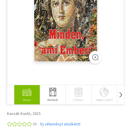
Szótár, nyelvkönyv
Tankönyv, segédkönyv
Társadalomtudomány
Természettudomány
Történelem
Vallás
Könyv
Antikvár
E-könyv
Idegen nyelvű
Hangos
Kassák Kiadó, 2015
Írj véleményt elsőként!