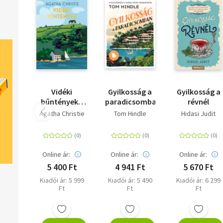
Vidéki
Gyilkosság a
Gyilkosság a
bűntények -
paradicsomban
révnél
Tizenkét
Agatha Christie
Tom Hindle
Hidasi Judit
rejtély Dél-
Angliából
Online ár:
Online ár:
Online ár:
5 400 Ft
4 941 Ft
5 670 Ft
Kiadói ár: 5 999
Kiadói ár: 5 490
Kiadói ár: 6 299
Ft
Ft
Ft