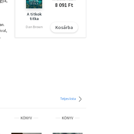
ágya,
8 091 Ft
A titkok
titka
an.
Kosárba
Dan Brown
val,
,
s a
ól,
 Red
Teljes lista
KÖNYV
KÖNYV
KÖNYV