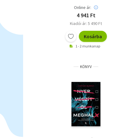
Online ár:
4 941 Ft
Kiadói ár: 5 490 Ft
Kosárba
1 - 2 munkanap
KÖNYV