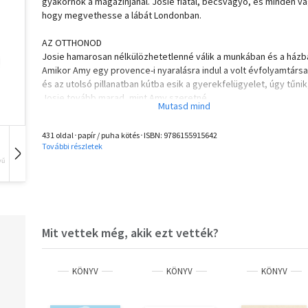
gyakornok a magazinjánál. Josie fiatal, becsvágyó, és minden v
hogy megvethesse a lábát Londonban.
AZ OTTHONOD
Josie hamarosan nélkülözhetetlenné válik a munkában és a házb
Amikor Amy egy provence-i nyaralásra indul a volt évfolyamtársai
és az utolsó pillanatban kútba esik a gyerekfelügyelet, úgy tűnik
Josie tovább marad, mint Amy szeretné...
A FÉRJED
431 oldal･papír / puha kötés･ISBN:
9786155915642
A provence-i kánikulában Amy kezd elbizonytalanodni Josie-val é
További részletek
férjével kapcsolatban. Tökéletes életében újabb és újabb
vű
Hangoskönyv
Film
Zene
repedések keletkeznek, és Amy nem tud szabadulni a gondolatt
hogy Josie nem a család jó barátja...
"Sötét és körmönfont... benne a Tasminától elvárt csillogással." -
Mit vettek még, akik ezt vették?
"Magával ragadó... tökéletes nyári olvasmány." - Daily Mail
"Lebilincselő, zseniális és irgalmatlan." - Heat
KÖNYV
KÖNYV
KÖNYV