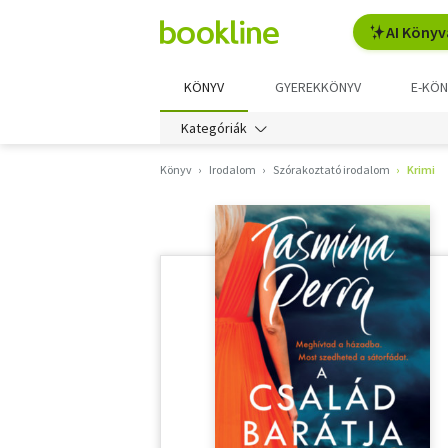
AI Könyv
KÖNYV
GYEREKKÖNYV
E-KÖN
Kategóriák
Könyv
Irodalom
Szórakoztató irodalom
Krimi