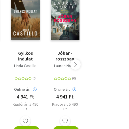
Gyilkos
Jóban-
Őrületbe
indulat
rosszban
kergetsz
Linda Castillo
Lauren North
Diana Hunt
Online ár:
Online ár:
Online ár:
4 941 Ft
4 941 Ft
4 311 Ft
Kiadói ár: 5 490
Kiadói ár: 5 490
Eredeti ár: 4 790
Ft
Ft
Ft