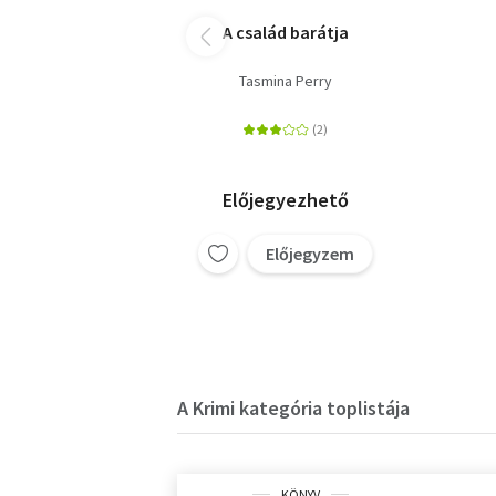
A család barátja
Tasmina Perry
Előjegyezhető
Előjegyzem
A Krimi kategória toplistája
KÖNYV