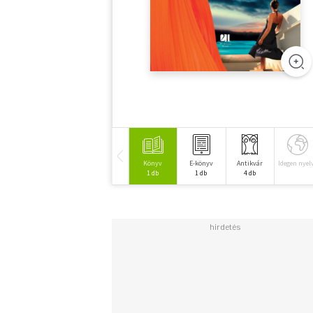
Könyv
E-könyv
Antikvár
Idegen nyel
1 db
1 db
4 db