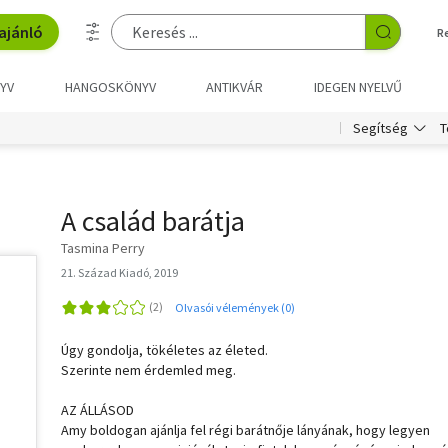
ajánló
R
YV
HANGOSKÖNYV
ANTIKVÁR
IDEGEN NYELVŰ
T
Segítség
A család barátja
Tasmina Perry
21. Század Kiadó, 2019
Olvasói vélemények (0)
Úgy gondolja, tökéletes az életed.
Szerinte nem érdemled meg.
AZ ÁLLÁSOD
Amy boldogan ajánlja fel régi barátnője lányának, hogy legyen