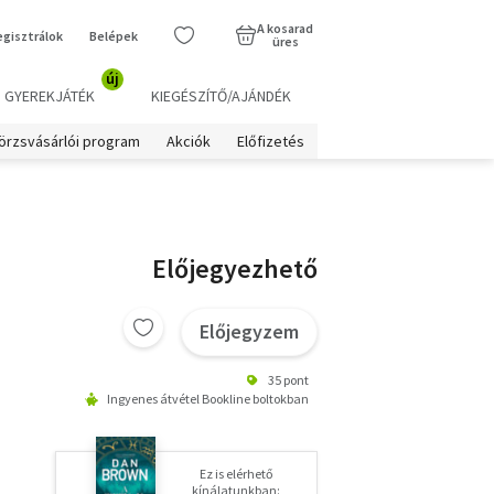
A kosarad
egisztrálok
Belépek
üres
új
GYEREKJÁTÉK
KIEGÉSZÍTŐ/AJÁNDÉK
örzsvásárlói program
Akciók
Előfizetés
Előjegyezhető
Előjegyzem
35 pont
Ingyenes átvétel Bookline boltokban
Ez is elérhető
kínálatunkban: