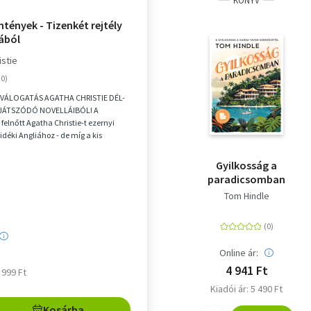
KÖNYV
ntények - Tizenkét rejtély
iából
istie
VÁLOGATÁS AGATHA CHRISTIE DÉL-
JÁTSZÓDÓ NOVELLÁIBÓL! A
felnőtt Agatha Christie-t ezernyi
vidéki Angliához - de míg a kis
árok, regatták é...
Gyilkosság a
paradicsomban
Tom Hindle
Online ár:
4 941 Ft
5 999 Ft
Kiadói ár: 5 490 Ft
Kosárba