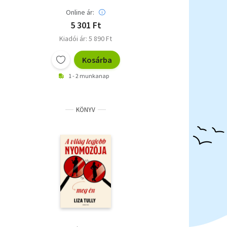
Online ár:
5 301 Ft
Kiadói ár: 5 890 Ft
Kosárba
1 - 2 munkanap
KÖNYV