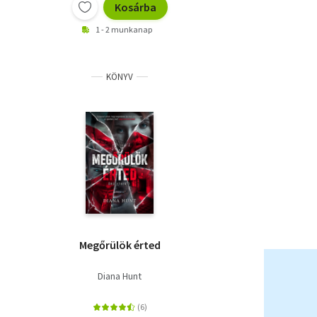
Kosárba
1 - 2 munkanap
KÖNYV
Megőrülök érted
Diana Hunt