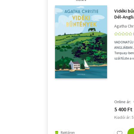
Vidéki bű
Dél-Angl
Agatha Chr
VADONATÚJ 
ANGLIÁBAN 
Torquay-ben 
szál fűzte a 
Agathát a vás
Online ár:
5 400 Ft
Kiadói ár: 
Raktáron