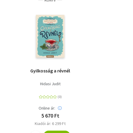
KÖNYV
Gyilkosság a révnél
Hidasi Judit
Online ár:
5 670 Ft
Kiadói ár: 6 299 Ft