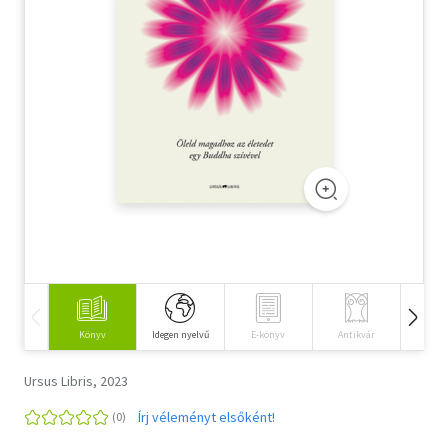
Szótár, nyelvkönyv
Tankönyv, segédkönyv
Társadalomtudomány
Természettudomány
Történelem
Vallás
Könyv
Idegen nyelvű
E-könyv
Antikvár
Hangos
Ursus Libris, 2023
Írj véleményt elsőként!