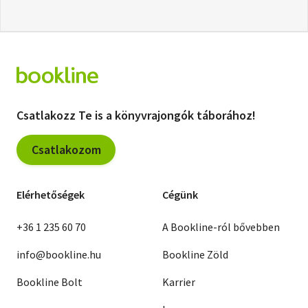
Csatlakozz Te is a könyvrajongók táborához!
Csatlakozom
Elérhetőségek
Cégünk
+36 1 235 60 70
A Bookline-ról bővebben
info@bookline.hu
Bookline Zöld
Bookline Bolt
Karrier