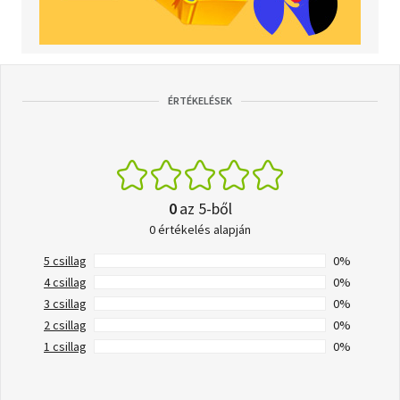
ÉRTÉKELÉSEK
0
az 5-ből
0 értékelés alapján
5 csillag
0%
4 csillag
0%
3 csillag
0%
2 csillag
0%
1 csillag
0%