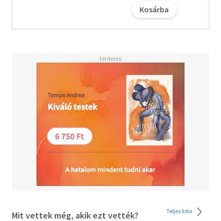
gyakorlatokkal a belső átalakulás egy-egy mérföldköve
Kosárba
lehet. Mire a végére érünk, önmagunkhoz és a világhoz
valóviszonyunk gyökeresen megváltozik majd.A kötet
szerzője Tara Brach pszichoterapeuta és meditációs
oktató, aki több évtizedes tapasztalattal rendelkezik a
nyugati terápiás módszerek és a keleti meditációs
technikák ötvözésében. Könyvében terápiás praxisából
vett esetleírásokkal mutatja be, hogyan valósulhat meg a
radikális elfogadás,és beszámol saját, buktatókkal teli
útjáról az értéktelenségérzésből valófelébredéshez. Ezek
a történetek inspiráló példák lehetnek mindannyiunk
számára. "A Radikális elfogadás meghívást nyújt arra,
hogy minden fájdalmunkkal,félelmünkkel és
szorongásunkkal együtt átöleljük önmagunkat és
könnyedén,de mégis határozottan a megértés és
együttérzés útjára lépjünk."Thich Nhat Hanh" A Radikális
elfogadás szelíd bölcsességet és gyengéd gyógyulást
kínál, kitűnőgyógyírt az értéktelenségérzésünkre és a
vágyódásunkra. Lélegezz, lazulj el,és engedd, hogy ezek az
együtt érző tanítások áldással töltsék meg a
Teljes lista
Mit vettek még, akik ezt vették?
szívedet."Jack Kornfield