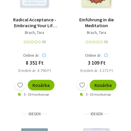
Radical Acceptance -
Einführung in die
Embracing Your Life
Meditation
With the Heart of a
Brach, Tara
Brach, Tara
Buddha
Online ár:
Online ár:
8 351 Ft
3 109 Ft
Eredeti ár: 8 790 Ft
Eredeti ár: 3 272 Ft
Kosárba
Kosárba
5 - 10 munkanap
5 - 10 munkanap
IDEGEN
IDEGEN