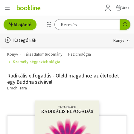
Üres
AI ajánló
Kategóriák
Könyv
Könyv
Társadalomtudomány
Pszichológia
Életmód, egészség
Személyiségpszichológia
Erotika
Radikális elfogadás - Öleld magadhoz az életedet
Gyermek- és ifjúsági
egy Buddha szívével
Brach, Tara
Hobbi, szabadidő
Irodalom
Művészet
Szakkönyv