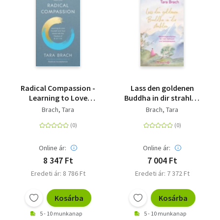
Radical Compassion -
Lass den goldenen
Learning to Love
Buddha in dir strahlen
Yourself and Your
-
Brach, Tara
Brach, Tara
World with the
Weisheitsgeschichten
Practice of RAIN
für mehr Vertrauen
und Selbstakzeptanz
Online ár:
Online ár:
8 347 Ft
7 004 Ft
Eredeti ár: 8 786 Ft
Eredeti ár: 7 372 Ft
Kosárba
Kosárba
5 - 10 munkanap
5 - 10 munkanap