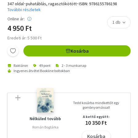
347 oldal･puhatáblás, ragasztókötött･ISBN:
9786155786198
További részletek
Online ár:
4 950 Ft
Eredeti ár: 5 500 Ft
Kosárba
Raktáron
49 pont
2 - 3 munkanap
Ingyenes átvétel Bookline boltokban
Tedd kosárba mindkettőt egy
gombnyomással!
A kettő együtt:
Nélküled tovább
10 350 Ft
Román Boglárka
Kosárba