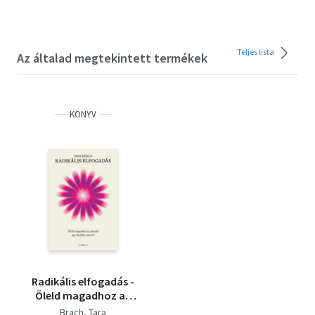
Teljes lista
Az általad megtekintett termékek
KÖNYV
Radikális elfogadás -
Öleld magadhoz az
életedet egy Buddha
Brach, Tara