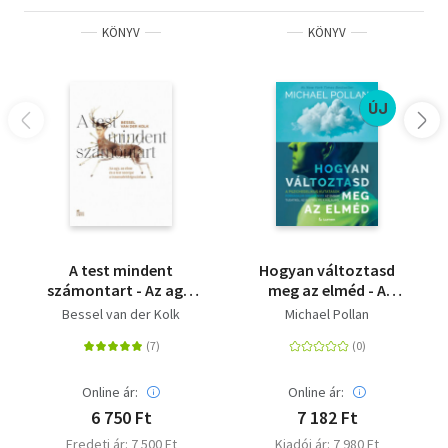
KÖNYV
KÖNYV
ÚJ
A test mindent
Hogyan változtasd
számontart - Az agy,
meg az elméd - A
az elme és a test
pszichedelikus
Bessel van der Kolk
Michael Pollan
szerepe a
kutatások forradalmi
traumafeldolgozásban
eredményei az emberi
tudatról, az életről és
a halálról
Online ár:
Online ár:
6 750 Ft
7 182 Ft
Eredeti ár: 7 500 Ft
Kiadói ár: 7 980 Ft