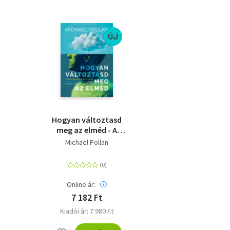
ÚJ
Hogyan változtasd
meg az elméd - A
pszichedelikus
Michael Pollan
kutatások forradalmi
eredményei az emberi
tudatról, az életről és
a halálról
Online ár:
7 182 Ft
Kiadói ár: 7 980 Ft