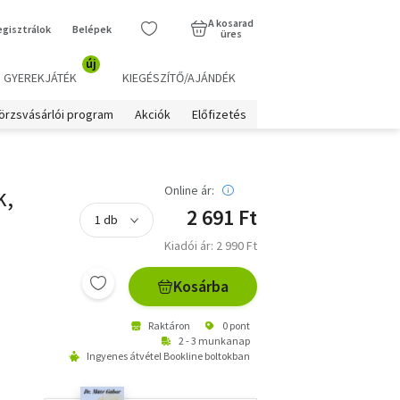
A kosarad
egisztrálok
Belépek
üres
új
GYEREKJÁTÉK
KIEGÉSZÍTŐ/AJÁNDÉK
örzsvásárlói program
Akciók
Előfizetés
k,
Online ár:
2 691 Ft
Kiadói ár: 2 990 Ft
Kosárba
Raktáron
0 pont
2 - 3 munkanap
Ingyenes átvétel Bookline boltokban