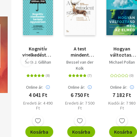
Kognitív
A test
Hogyan
viselkedésterápia
mindent
változtasd
egyszerűen -
számontart -
meg az elméd
Seth J. Gillihan
Bessel van der
Michael Pollan
10 módszer a
Az agy, az
- A
Kolk
szorongás,
elme és a test
pszichedeliku
depresszió,
szerepe a
kutatások
düh, pánik és
traumafeldolgozásban
forradalmi
Online ár:
Online ár:
Online ár:
az aggódás
eredményei
4 041 Ft
6 750 Ft
7 182 Ft
kezelésére
az emberi
Eredeti ár: 4 490
Eredeti ár: 7 500
Kiadói ár: 7 980
tudatról, az
Ft
Ft
Ft
életről és a
halálról
Kosárba
Kosárba
Kosárba