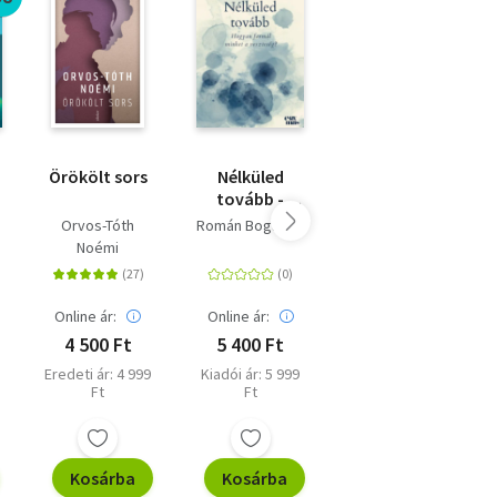
Örökölt sors
Nélküled
A döntés
tovább -
Hogyan
Orvos-Tóth
Román Boglárka
Edith Eva Eger
formál
Noémi
s
minket a
veszteség?
Online ár:
Online ár:
Online ár:
4 500 Ft
5 400 Ft
5 400 Ft
Eredeti ár: 4 999
Kiadói ár: 5 999
Eredeti ár: 5 999
Ft
Ft
Ft
Kosárba
Kosárba
Kosárba