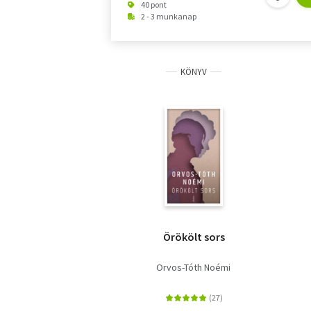
40 pont
2 - 3 munkanap
KÖNYV
Örökölt sors
Orvos-Tóth Noémi