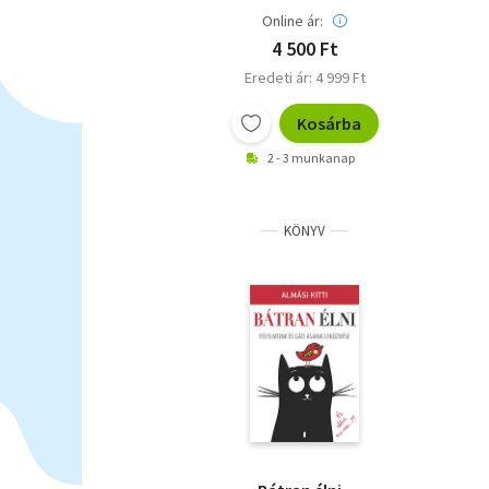
Online ár:
4 500 Ft
Eredeti ár: 4 999 Ft
Kosárba
2 - 3 munkanap
KÖNYV