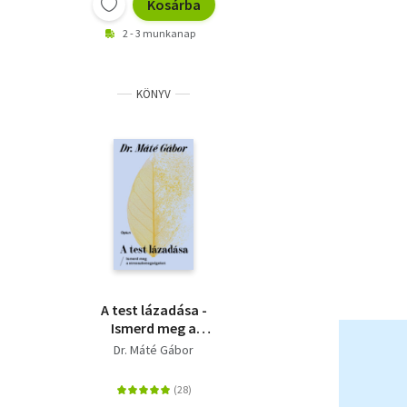
Kosárba
2 - 3 munkanap
KÖNYV
A test lázadása -
Ismerd meg a
stresszbetegségeket
Dr. Máté Gábor