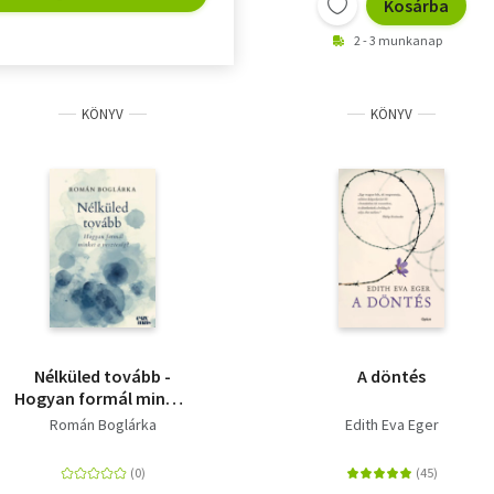
Kosárba
2 - 3 munkanap
KÖNYV
KÖNYV
Nélküled tovább -
A döntés
Hogyan formál minket
a veszteség?
Román Boglárka
Edith Eva Eger