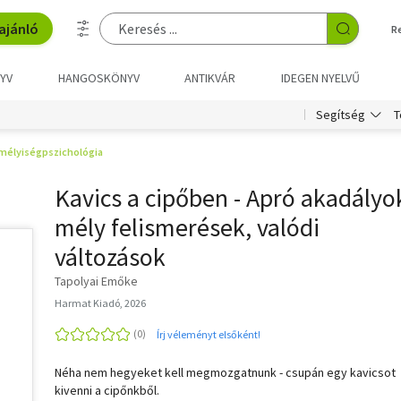
ajánló
R
YV
HANGOSKÖNYV
ANTIKVÁR
IDEGEN NYELVŰ
T
Segítség
mélyiségpszichológia
Kavics a cipőben - Apró akadályo
mély felismerések, valódi
változások
Tapolyai Emőke
Harmat Kiadó, 2026
Írj véleményt elsőként!
Néha nem hegyeket kell megmozgatnunk - csupán egy kavicsot
kivenni a cipőnkből.