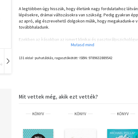
A legtöbben úgy hisszük, hogy életünk nagy fordulataihoz látvá
lépésekre, drámai változásokra van szükség. Pedig gyakran ép
az apró, alig észrevehető dolgokon múlik, hogy megakadunk-e 
továbbhaladunk.
Ezekben az írásokban az ismert klinikai és pasztorálpszichológu
Tapolyai Emőke nem csodaszereket vagy forradalmi technikákat
kínál, hanem finom, mégis mélyreható felismeréseket. Olyan
jellemvonásokra és viselkedésformákra irányítja rá a figyelmet,
131 oldal･puhatáblás, ragasztókötött･ISBN:
9789632889542
melyek látszólag jelentéktelenek, akár egy bosszantó, megállás
vű
Hangoskönyv
Film
Zene
késztető kavics a cipőnkben. Ám ha hajlandóak vagyunk észreve
és "kivenni" ezeket, csodálatos változások tanúi lehetünk mind 
személyes életünkben, mind a kapcsolatrendszereinkben.
A könyvben szereplő írások korábban a Family magazinban jelen
Mit vettek még, akik ezt vették?
meg.
KÖNYV
KÖNYV
KÖNYV