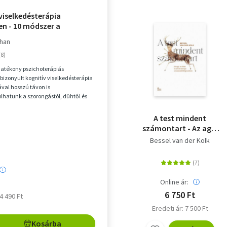
viselkedésterápia
en - 10 módszer a
s, depresszió, düh, pánik
ihan
gódás kezelésére
hatékony pszichoterápiás
izonyult kognitív viselkedésterápia
val hosszú távon is
hatunk a szorongástól, dühtől és
ktől, amelyek meghatározzá...
A test mindent
számontart - Az agy,
az elme és a test
Bessel van der Kolk
szerepe a
traumafeldolgozásban
Online ár:
6 750 Ft
 4 490 Ft
Eredeti ár: 7 500 Ft
Kosárba