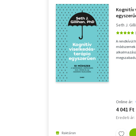
Kognitív 
egyszerű
szorongá
Seth J. Gill
és az ag
A rendkívül 
módszernek b
alkalmazásá
megszabadul
más tényező
Online ár:
4 041 Ft
Eredeti ár:
Raktáron