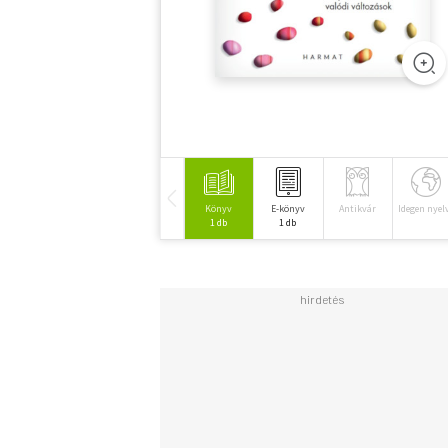
Könyv
E-könyv
Antikvár
Idegen nyel
1 db
1 db