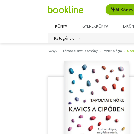
AI Könyv
KÖNYV
GYEREKKÖNYV
E-KÖN
Kategóriák
Könyv
Társadalomtudomány
Pszichológia
Sze