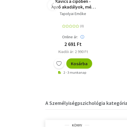
Kavics a cipőben -
Apró akadályok, mély
felismerések, valódi
Tapolyai Emőke
változások
Online ár:
2 691 Ft
Kiadói ár: 2 990 Ft
Kosárba
2 - 3 munkanap
A Személyiségpszichológia kategória
KÖNYV