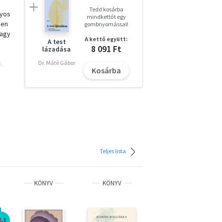
Tedd kosárba
nyos
mindkettőt egy
pen
gombnyomással!
vagy
A kettő együtt:
A test
8 091 Ft
lázadása
s,
Dr. Máté Gábor
Kosárba
ra
nni
a
Teljes lista
tek
KÖNYV
KÖNYV
KÖNYV
ÚJ