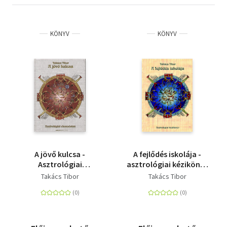
KÖNYV
KÖNYV
A jövő kulcsa -
A fejlődés iskolája -
Asztrológiai
asztrológiai kézikönyv
elemzéstan
- Asztrológiai
Takács Tibor
Takács Tibor
kézikönyv