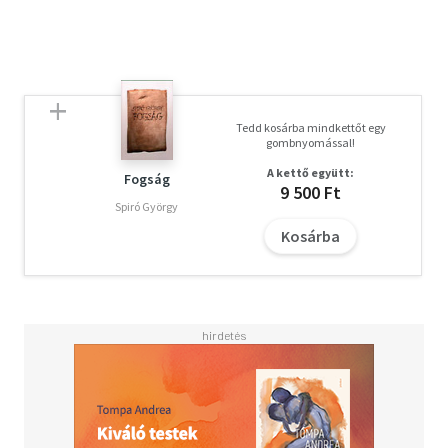
Tedd kosárba mindkettőt egy
gombnyomással!
A kettő együtt:
Fogság
9 500 Ft
Spiró György
Kosárba