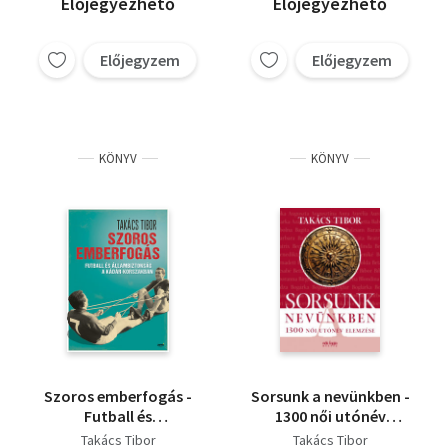
Előjegyezhető
Előjegyezhető
Előjegyzem
Előjegyzem
KÖNYV
KÖNYV
Szoros emberfogás -
Sorsunk a nevünkben -
Futball és
1300 női utónév
állambiztonság a
elemzése, 1400 férfi
Takács Tibor
Takács Tibor