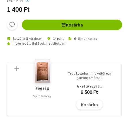
Online ár:
1 400 Ft
Kosárba
Beszállítói készleten
14 pont
6 - 8 munkanap
Ingyenes átvétel Bookline boltokban
Tedd kosárba mindkettőt egy
gombnyomással!
A kettő együtt:
Fogság
9 500 Ft
Spiró György
Kosárba