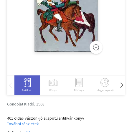
Szótár, nyelvkönyv
Tankönyv, segédkönyv
Társadalomtudomány
Természettudomány
Történelem
Vallás
Antikvár
Könyv
E-könyv
Idegen nyelvű
Hangos
Gondolat Kiadó, 1968
401 oldal･vászon･jó állapotú antikvár könyv
További részletek