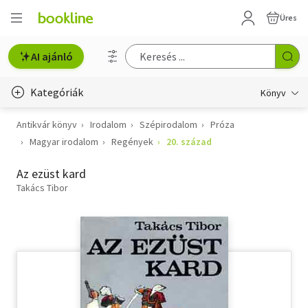
Üres
AI ajánló
Kategóriák
Könyv
Antikvár könyv
Irodalom
Szépirodalom
Próza
Életmód, egészség
Magyar irodalom
Regények
20. század
Erotika
Az ezüst kard
Gyermek- és ifjúsági
Takács Tibor
Hobbi, szabadidő
Irodalom
Művészet
Szakkönyv