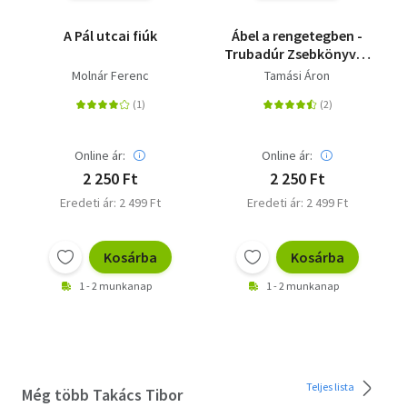
A Pál utcai fiúk
Ábel a rengetegben -
Trubadúr Zsebkönyvek
21.
Molnár Ferenc
Tamási Áron
Online ár:
Online ár:
2 250 Ft
2 250 Ft
Eredeti ár: 2 499 Ft
Eredeti ár: 2 499 Ft
Kosárba
Kosárba
1 - 2 munkanap
1 - 2 munkanap
Teljes lista
Még több Takács Tibor