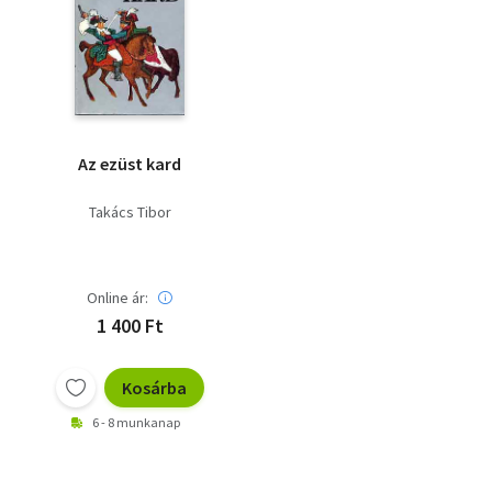
Az ezüst kard
Takács Tibor
Online ár:
1 400 Ft
Kosárba
6 - 8 munkanap