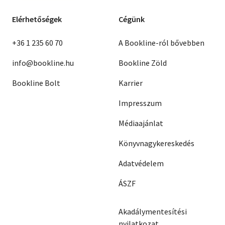
Elérhetőségek
Cégünk
+36 1 235 60 70
A Bookline-ról bővebben
info@bookline.hu
Bookline Zöld
Bookline Bolt
Karrier
Impresszum
Médiaajánlat
Könyvnagykereskedés
Adatvédelem
ÁSZF
Akadálymentesítési
nyilatkozat