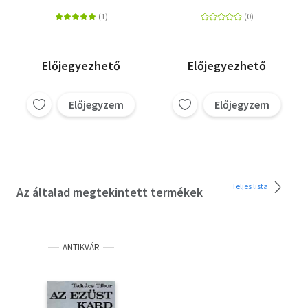
Kádár-korszakban
utónév elemzése
Előjegyezhető
Előjegyezhető
Előjegyzem
Előjegyzem
Teljes lista
Az általad megtekintett termékek
ANTIKVÁR