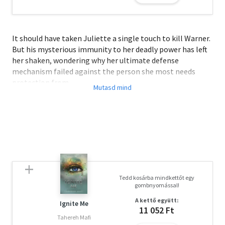
It should have taken Juliette a single touch to kill Warner.
But his mysterious immunity to her deadly power has left
her shaken, wondering why her ultimate defense
mechanism failed against the person she most needs
protection from.
She and Adam were able to escape Warner's clutches and
join up with a group of rebels, many of whom have powers
of their own. Juliette will finally be able to actively fight
against The Reestablishment and try to fix her broken
world. And perhaps these new allies can help her shed
light on the secret behind Adam's - and Warner's -
immunity to her killer skin.
Tedd kosárba mindkettőt egy
gombnyomással!
Olvasd el mások véleményét is!
A kettő együtt:
Ignite Me
11 052 Ft
Tahereh Mafi