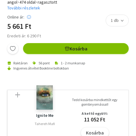
angol･474 oldal･ragasztott
További részletek
Online ár:
5 661 Ft
Eredeti ár: 6 290 Ft
Kosárba
Raktáron
56 pont
1 - 2 munkanap
Ingyenes átvétel Bookline boltokban
Tedd kosárba mindkettőt egy
gombnyomással!
A kettő együtt:
Ignite Me
11 052 Ft
Tahereh Mafi
Kosárba