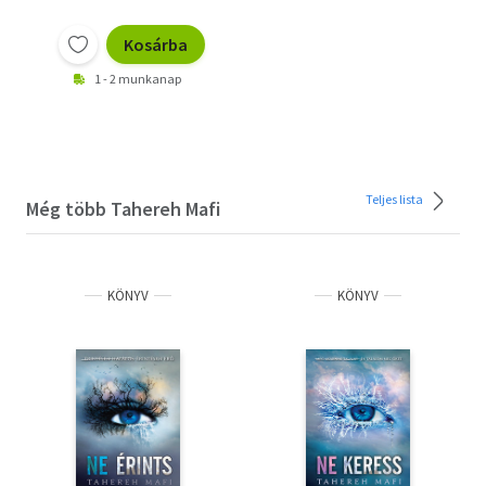
Kosárba
1 - 2 munkanap
Teljes lista
Még több Tahereh Mafi
KÖNYV
KÖNYV