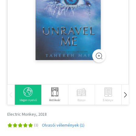
Szótár, nyelvkönyv
Tankönyv, segédkönyv
Társadalomtudomány
Természettudomány
Történelem
Vallás
Idegen nyelvű
Antikvár
Könyv
E-könyv
Hangos
Electric Monkey, 2018
Olvasói vélemények (1)