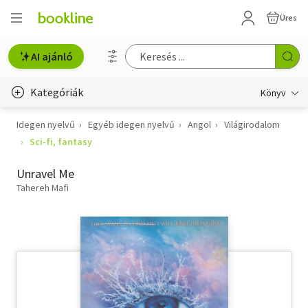
Üres
AI ajánló
Kategóriák
Könyv
Idegen nyelvű
Egyéb idegen nyelvű
Angol
Világirodalom
Életmód, egészség
Sci-fi, fantasy
Erotika
Unravel Me
Gyermek- és ifjúsági
Tahereh Mafi
Hobbi, szabadidő
Irodalom
Művészet
Szakkönyv