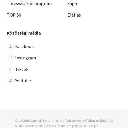
Törzsvásárlói program
Súgó
TOP 50
Elállás
Közösségi média
Facebook
Instagram
Tiktok
Youtube
Oldalaink bármely tartalmi és grafikai elemének felhasználásához
a Libri-Bookline Zrt. előzetes írásbeli engedélye szükséges.