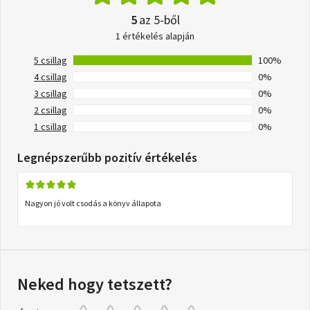
5
az 5-ből
1 értékelés alapján
5 csillag
100%
4 csillag
0%
3 csillag
0%
2 csillag
0%
1 csillag
0%
Legnépszerűbb pozitív értékelés
Nagyon jó volt csodás a könyv állapota
Neked hogy tetszett?