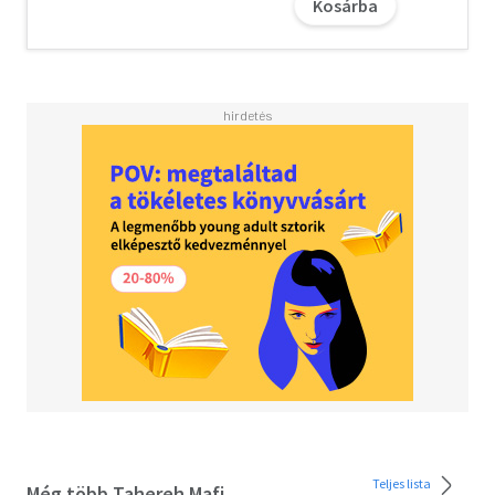
Kosárba
Teljes lista
Még több Tahereh Mafi