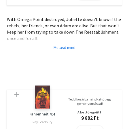
With Omega Point destroyed, Juliette doesn't know if the
rebels, her friends, or even Adam are alive. But that won't
keep her from trying to take down The Reestablishment
once and for all.
Now she must rely on Warner. The one person she never
thought she could trust. The same person who saved her
life. He promises to help Juliette master her powers and
save their dying world... but that's not all he wants with
her.
Tedd kosárba mindkettőt egy
gombnyomással!
A kettő együtt:
Fahrenheit 451
9 882 Ft
Ray Bradbury