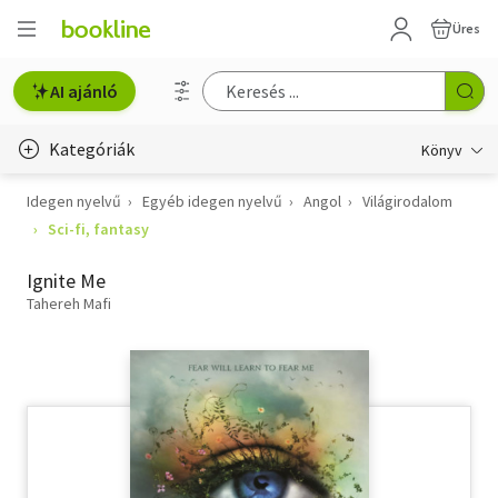
Üres
AI ajánló
Kategóriák
Könyv
Idegen nyelvű
Egyéb idegen nyelvű
Angol
Világirodalom
Életmód, egészség
Sci-fi, fantasy
Erotika
Ignite Me
Gyermek- és ifjúsági
Tahereh Mafi
Hobbi, szabadidő
Irodalom
Művészet
Szakkönyv