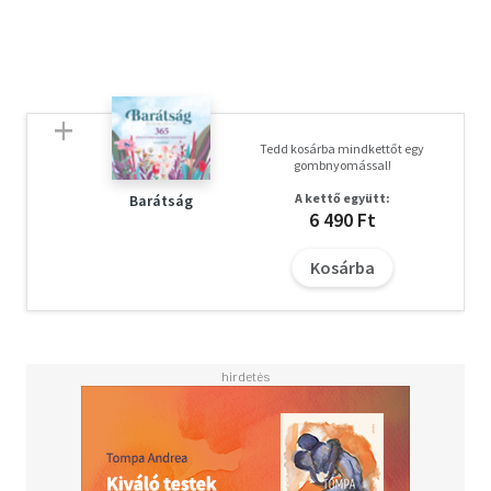
Tedd kosárba mindkettőt egy
gombnyomással!
A kettő együtt:
Barátság
6 490 Ft
Kosárba