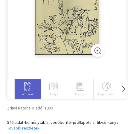
Szótár, nyelvkönyv
Tankönyv, segédkönyv
Társadalomtudomány
Természettudomány
Történelem
Vallás
Antikvár
Könyv
E-könyv
Idegen nyelvű
Hangos
Zrínyi Katonai Kiadó, 1989
546 oldal･keménytábla, védőborító･jó állapotú antikvár könyv
További részletek