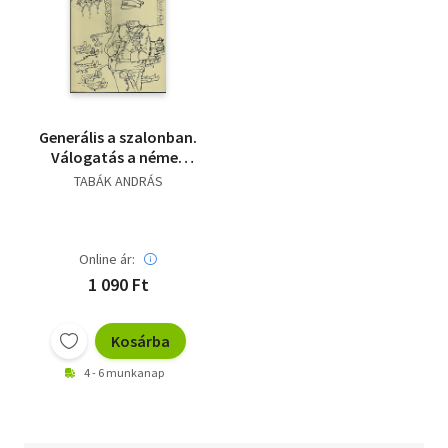
Generális a szalonban.
Válogatás a német
irod.katonaelbeszéléseiből.
TABÁK ANDRÁS
Online ár:
1 090 Ft
Kosárba
4 - 6 munkanap