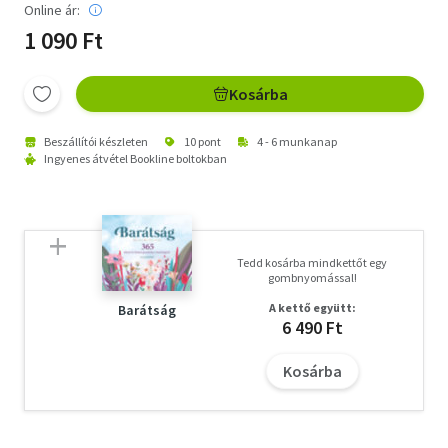
Online ár:
1 090 Ft
Kosárba
Beszállítói készleten
10 pont
4 - 6 munkanap
Ingyenes átvétel Bookline boltokban
Tedd kosárba mindkettőt egy
gombnyomással!
A kettő együtt:
Barátság
6 490 Ft
Kosárba