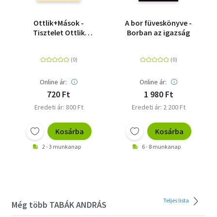
Ottlik+Mások -
A bor füveskönyve -
Tisztelet Ottlik
Borban az igazság
Gézának
Online ár:
Online ár:
720 Ft
1 980 Ft
Eredeti ár: 800 Ft
Eredeti ár: 2 200 Ft
Kosárba
Kosárba
2 - 3 munkanap
6 - 8 munkanap
Teljes lista
Még több TABÁK ANDRÁS