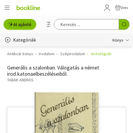
Üres
AI ajánló
Kategóriák
Könyv
Antikvár könyv
Irodalom
Szépirodalom
Antológiák
Életmód, egészség
Generális a szalonban. Válogatás a német
Erotika
irod.katonaelbeszéléseiből.
Gyermek- és ifjúsági
TABÁK ANDRÁS
Hobbi, szabadidő
Irodalom
Művészet
Szakkönyv