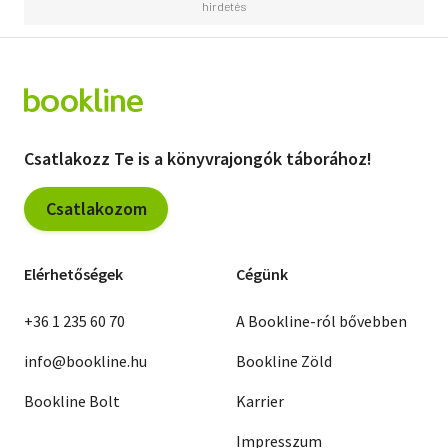
Csatlakozz Te is a könyvrajongók táborához!
Csatlakozom
Elérhetőségek
Cégünk
+36 1 235 60 70
A Bookline-ról bővebben
info@bookline.hu
Bookline Zöld
Bookline Bolt
Karrier
Impresszum