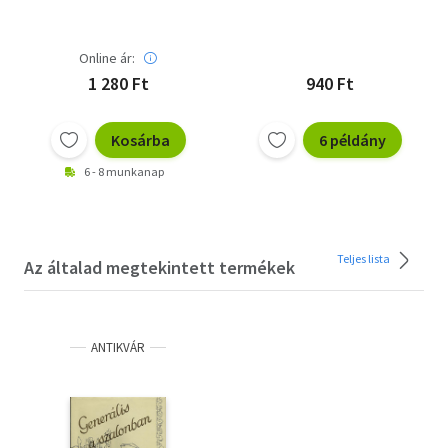
Online ár:
1 280 Ft
940 Ft
Kosárba
6 példány
6 - 8 munkanap
Teljes lista
Az általad megtekintett termékek
ANTIKVÁR