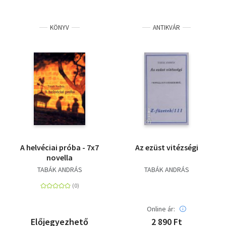
KÖNYV
ANTIKVÁR
A helvéciai próba - 7x7
Az ezüst vitézségi
novella
TABÁK ANDRÁS
TABÁK ANDRÁS
Online ár:
Előjegyezhető
2 890 Ft