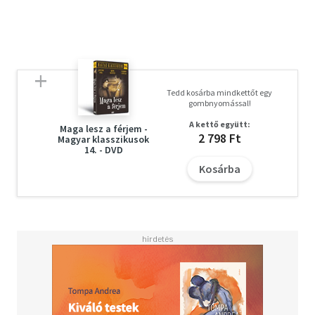
nyitjára jussanak. Valahol Miamiban pedig ott lapul a
harmadik rabló, az akinél ott van a 20 millió és akinek hét
év előnye van a hatóságokhoz képest.
Tizenkét éven aluliak számára nem ajánlott.
F/5329/J
Tedd kosárba mindkettőt egy
gombnyomással!
A kettő együtt:
Maga lesz a férjem -
2 798 Ft
Magyar klasszikusok
14. - DVD
Kosárba