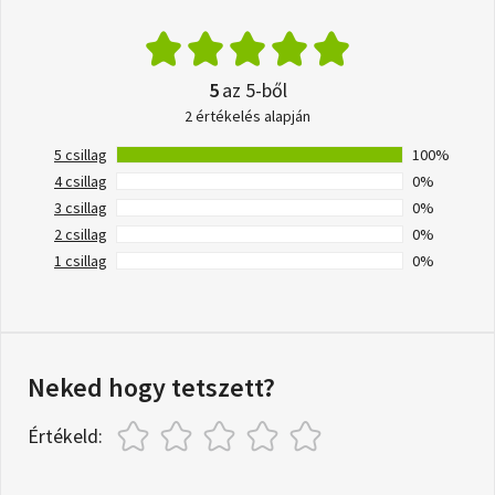
5
az 5-ből
2 értékelés alapján
5 csillag
100%
4 csillag
0%
3 csillag
0%
2 csillag
0%
1 csillag
0%
Neked hogy tetszett?
Értékeld: