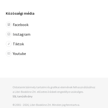
Közösségi média
Facebook
Instagram
Tiktok
Youtube
Oldalaink bármely tartalmi és grafikai elemének felhasználásához
a Libri-Bookline Zrt. előzetes írásbeli engedélye szükséges.
SSL tanúsítvány
© 2001 - 2026, Libri-Bookline Zrt. Minden jog fenntartva.