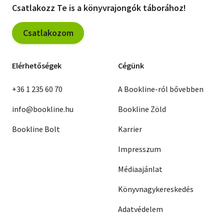
Csatlakozz Te is a könyvrajongók táborához!
Csatlakozom
Elérhetőségek
Cégünk
+36 1 235 60 70
A Bookline-ról bővebben
info@bookline.hu
Bookline Zöld
Bookline Bolt
Karrier
Impresszum
Médiaajánlat
Könyvnagykereskedés
Adatvédelem