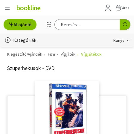
Üres
AI ajánló
Kategóriák
Könyv
Kiegészítő/Ajándék
Film
Vígjáték
Vígjátékok
Életmód, egészség
Szuperhekusok - DVD
Erotika
Gyermek- és ifjúsági
Hobbi, szabadidő
Irodalom
Művészet
Szakkönyv