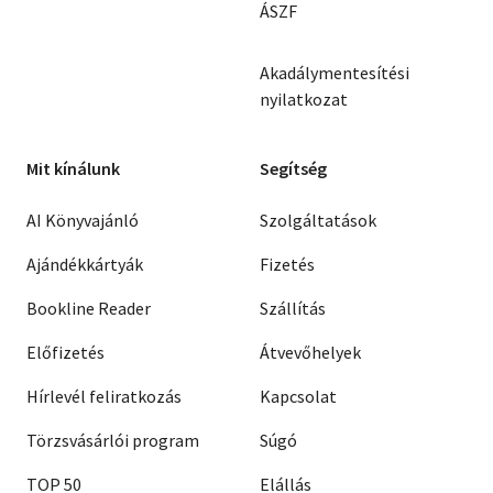
ÁSZF
Akadálymentesítési
nyilatkozat
Mit kínálunk
Segítség
AI Könyvajánló
Szolgáltatások
Ajándékkártyák
Fizetés
Bookline Reader
Szállítás
Előfizetés
Átvevőhelyek
Hírlevél feliratkozás
Kapcsolat
Törzsvásárlói program
Súgó
TOP 50
Elállás