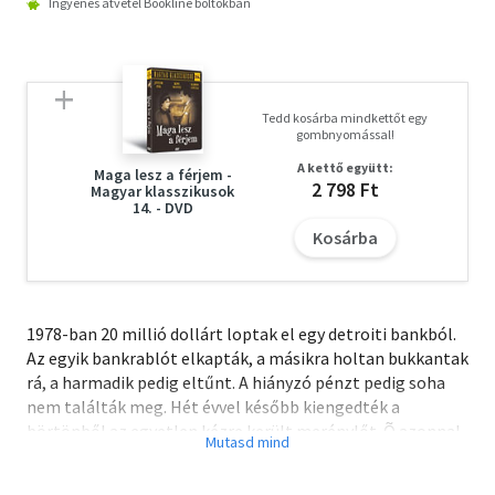
Ingyenes átvétel Bookline boltokban
Tedd kosárba mindkettőt egy
gombnyomással!
A kettő együtt:
Maga lesz a férjem -
2 798 Ft
Magyar klasszikusok
14. - DVD
Kosárba
1978-ban 20 millió dollárt loptak el egy detroiti bankból.
Az egyik bankrablót elkapták, a másikra holtan bukkantak
rá, a harmadik pedig eltűnt. A hiányzó pénzt pedig soha
nem találták meg. Hét évvel később kiengedték a
börtönből az egyetlen kézre került merénylőt. Õ azonnal
Miami-ba utazott és másnap már nem élt. Két FBI ügynök
csatlakozik a helyi rendőrökhöz, hogy végre a rejtély