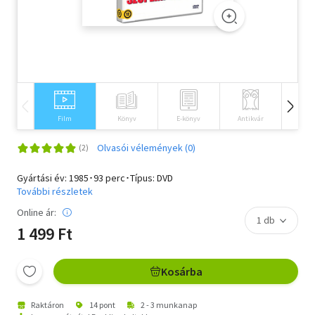
Szótár, nyelvkönyv
Tankönyv, segédkönyv
Társadalomtudomány
Természettudomány
Film
Könyv
E-könyv
Antikvár
Idegen 
Történelem
Olvasói vélemények (0)
Vallás
Gyártási év: 1985･93 perc･Típus: DVD
További részletek
Online ár:
1 499 Ft
Kosárba
Raktáron
14 pont
2 - 3 munkanap