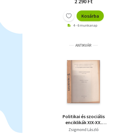
2 290 Ft
Kosárba
4 - 6 munkanap
ANTIKVÁR
Politikai és szociális
enciklikák XIX-XX.
század II. kötet
Zsigmond László