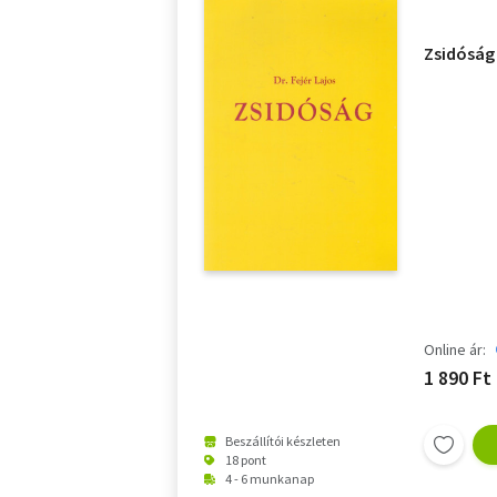
Zsidóság 
Online ár:
1 890 Ft
Beszállítói készleten
18 pont
4 - 6 munkanap