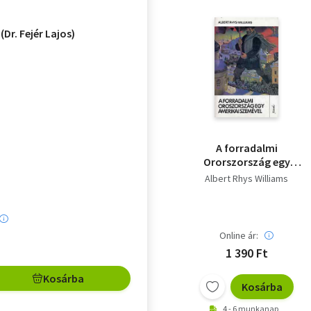
(Dr. Fejér Lajos)
A forradalmi
Ororszország egy
amerikai szemével
Albert Rhys Williams
Online ár:
1 390 Ft
Kosárba
Kosárba
4 - 6 munkanap