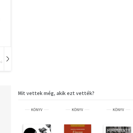
vű
Hangoskönyv
Film
Zene
Mit vettek még, akik ezt vették?
KÖNYV
KÖNYV
KÖNYV