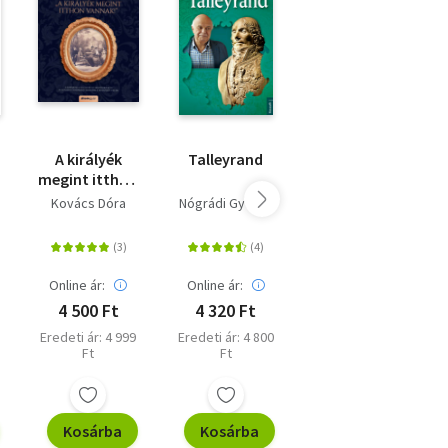
A királyék
Talleyrand
Az orosz
megint itthon
arisztokrácia
vannak!
végnapjai
Kovács Dóra
Nógrádi György
Douglas Smith
Online ár:
Online ár:
Online ár:
4 500 Ft
4 320 Ft
6 120 Ft
Eredeti ár: 4 999
Eredeti ár: 4 800
Eredeti ár: 6 799
Ft
Ft
Ft
Kosárba
Kosárba
Kosárba