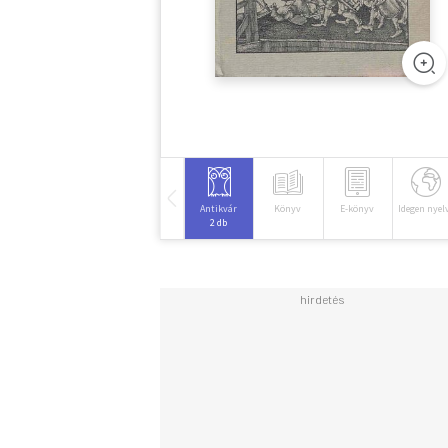
Antikvár
Könyv
E-könyv
Idegen nyel
2 db