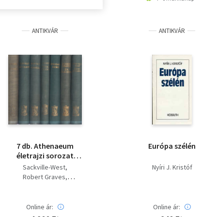
ANTIKVÁR
ANTIKVÁR
7 db. Athenaeum
Európa szélén
életrajzi sorozat
(Szent Johanna + Én,
Sackville-West
Nyíri J. Kristóf
Claudius + Nero +
Robert Graves
Attila élete + Izabella +
Arthur Weigall
Brion
Napoleon + Csuzima)
Alma Wittlin
Jacques Bainville
Online ár:
Online ár:
Frank Thiess