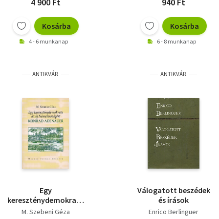
4 900 Ft
940 Ft
Kosárba
Kosárba
4 - 6 munkanap
6 - 8 munkanap
ANTIKVÁR
ANTIKVÁR
Egy
Válogatott beszédek
kereszténydemokrata
és írások
az új Németországért:
M. Szebeni Géza
Enrico Berlinguer