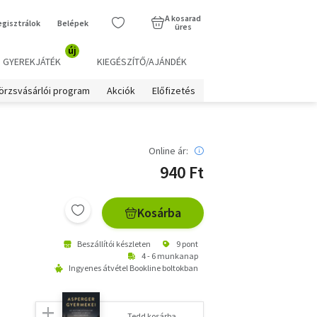
A kosarad
egisztrálok
Belépek
üres
új
GYEREKJÁTÉK
KIEGÉSZÍTŐ/AJÁNDÉK
örzsvásárlói program
Akciók
Előfizetés
Online ár:
940 Ft
Kosárba
Beszállítói készleten
9 pont
4 - 6 munkanap
Ingyenes átvétel Bookline boltokban
Tedd kosárba