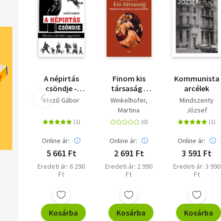
A népirtás
Finom kis
Kommunista
csöndje -
társaság -
arcélek
Rekviem a
Botrányok
Mező Gábor
Winkelhofer,
Mindszenty
délvidéki
Európa királyi
Martina
József
magyarokért
és császári
házaiban
Online ár:
Online ár:
Online ár:
5 661 Ft
2 691 Ft
3 591 Ft
Eredeti ár: 6 290
Eredeti ár: 2 990
Eredeti ár: 3 990
Ft
Ft
Ft
Kosárba
Kosárba
Kosárba