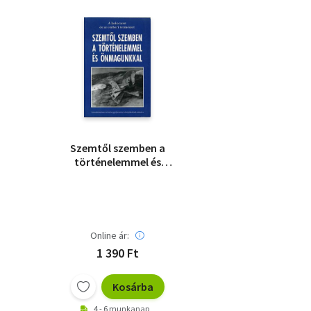
Szemtől szemben a
történelemmel és
önmagunkkal
Online ár:
1 390 Ft
Kosárba
4 - 6 munkanap