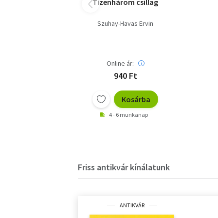
Tizenhárom csillag
Szuhay-Havas Ervin
Online ár:
940 Ft
Kosárba
4 - 6 munkanap
Friss antikvár kínálatunk
ANTIKVÁR