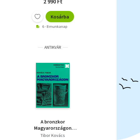
2 990 Ft
Kosárba
6 - 8 munkanap
ANTIKVÁR
A bronzkor
Magyarországon
(Hereditas)
Tibor Kovács