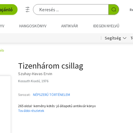
ajánló
R
YV
HANGOSKÖNYV
ANTIKVÁR
IDEGEN NYELVŰ
T
Segítség
yéb
Tizenhárom csillag
Szuhay-Havas Ervin
Kossuth Kiadó, 1976
Sorozat:
NÉPSZERŰ TÖRTÉNELEM
265 oldal･kemény kötés･jó állapotú antikvár könyv
További részletek