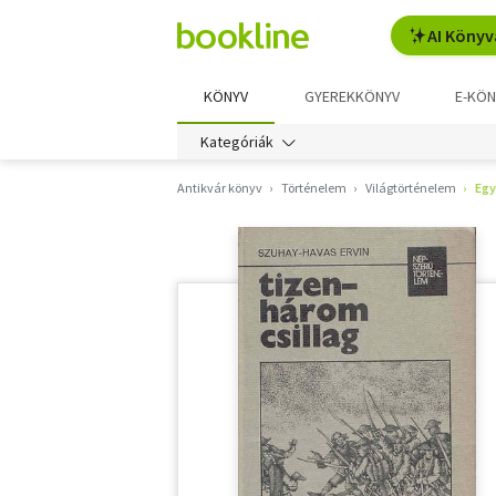
AI Könyv
KÖNYV
GYEREKKÖNYV
E-KÖN
Kategóriák
Antikvár könyv
Történelem
Világtörténelem
Eg