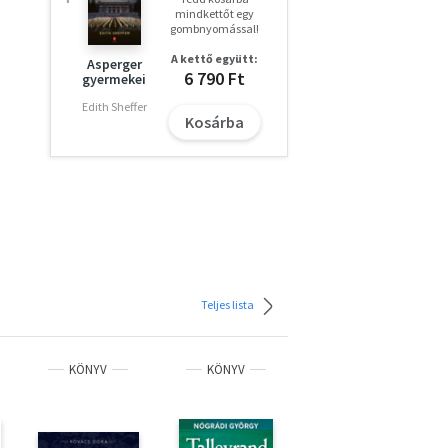
mindkettőt egy
gombnyomással!
A kettő együtt:
Asperger
6 790 Ft
gyermekei
Edith Sheffer
Kosárba
Teljes lista
KÖNYV
KÖNYV
KÖNYV