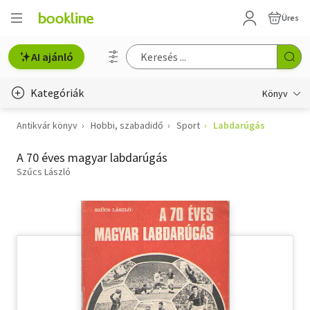
Üres
AI ajánló
Kategóriák
Könyv
Antikvár könyv
Hobbi, szabadidő
Sport
Labdarúgás
Életmód, egészség
A 70 éves magyar labdarúgás
Erotika
Szűcs László
Gyermek- és ifjúsági
Hobbi, szabadidő
Irodalom
Művészet
Szakkönyv