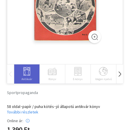
Szótár, nyelvkönyv
Tankönyv, segédkönyv
Társadalomtudomány
Természettudomány
Történelem
Vallás
Antikvár
Könyv
E-könyv
Idegen nyelvű
Hangos
Sportpropaganda
58 oldal･papír / puha kötés･jó állapotú antikvár könyv
További részletek
Online ár:
1 390 Ft