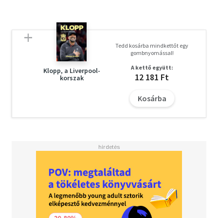
Tedd kosárba mindkettőt egy
gombnyomással!
A kettő együtt:
Klopp, a Liverpool-
12 181 Ft
korszak
Kosárba