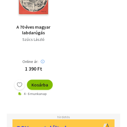
A 70 éves magyar
labdarúgás
Szűcs László
Online ár:
1 390 Ft
Kosárba
4 - 6 munkanap