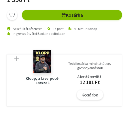
Kosárba
Beszállítói készleten
13 pont
4 - 6 munkanap
Ingyenes átvétel Bookline boltokban
Tedd kosárba mindkettőt egy
gombnyomással!
A kettő együtt:
Klopp, a Liverpool-
12 181 Ft
korszak
Kosárba