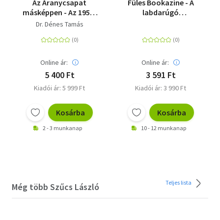
Az Aranycsapat
Füles Bookazine - A
másképpen - Az 1954-
labdarúgó
es VB-döntő és ami
világbajnokság
Dr. Dénes Tamás
mögötte van
története
Online ár:
Online ár:
5 400 Ft
3 591 Ft
Kiadói ár: 5 999 Ft
Kiadói ár: 3 990 Ft
Kosárba
Kosárba
2 - 3 munkanap
10 - 12 munkanap
Teljes lista
Még több Szűcs László