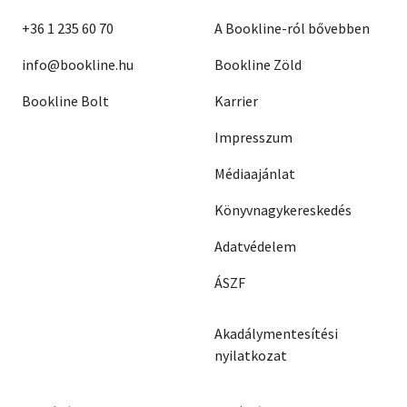
+36 1 235 60 70
A Bookline-ról bővebben
info@bookline.hu
Bookline Zöld
Bookline Bolt
Karrier
Impresszum
Médiaajánlat
Könyvnagykereskedés
Adatvédelem
ÁSZF
Akadálymentesítési
nyilatkozat