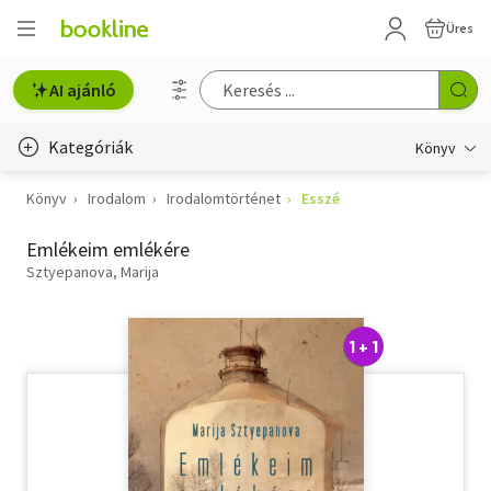
Üres
AI ajánló
Kategóriák
Könyv
Könyv
Irodalom
Irodalomtörténet
Esszé
Életmód, egészség
Emlékeim emlékére
Erotika
Sztyepanova, Marija
Gyermek- és ifjúsági
Hobbi, szabadidő
1 + 1
Irodalom
Művészet
Szakkönyv