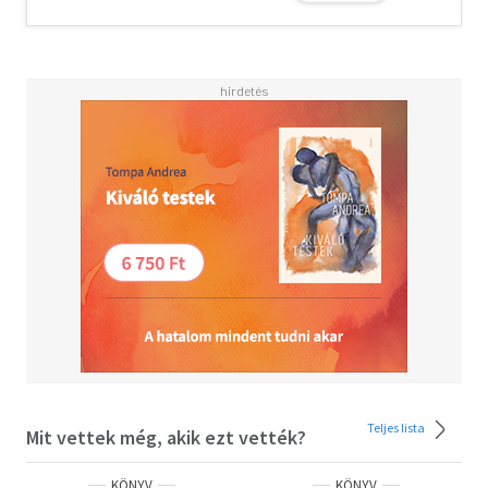
Sztyepanova az esszé, a fikció, a memoár, az útirajz és a
történetírás műfaja segítségével vakmerőn hatol a
személyes és kollektív emlékezet mélyére.
"A kultúra úgy viszonyul a múlthoz, mint egy nyersanyag-
nagyhatalom a saját természeti erőforrásaihoz: amit csak
tud, kitermel belőle. Holtakon élősködni jövedelmező
mesterség. Ráadásul ők mindezt a fák egykedvű
jámborságával tűrik."
Olvasd el mások véleményét is!
Teljes lista
Mit vettek még, akik ezt vették?
KÖNYV
KÖNYV