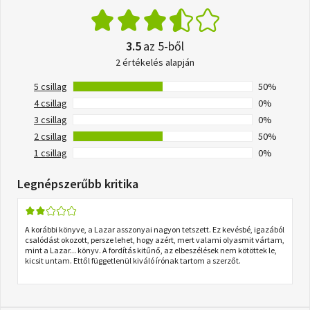
3.5
az 5-ből
2 értékelés alapján
5 csillag
50%
4 csillag
0%
3 csillag
0%
2 csillag
50%
1 csillag
0%
Legnépszerűbb kritika
A korábbi könyve, a Lazar asszonyai nagyon tetszett. Ez kevésbé, igazából
csalódást okozott, persze lehet, hogy azért, mert valami olyasmit vártam,
mint a Lazar... könyv. A fordítás kitűnő, az elbeszélések nem kötöttek le,
kicsit untam. Ettől függetlenül kiváló írónak tartom a szerzőt.