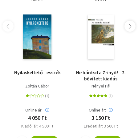
Nyilaskeltető - esszék
Ne bántsd a Zrinyit! - 2.
bővített kiadás
Zoltán Gábor
Nényei Pál
Online ár:
Online ár:
4 050 Ft
3 150 Ft
Kiadói ár: 4 500 Ft
Eredeti ár: 3 500 Ft