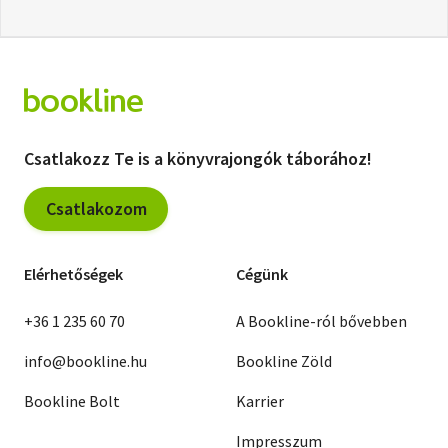
Csatlakozz Te is a könyvrajongók táborához!
Csatlakozom
Elérhetőségek
Cégünk
+36 1 235 60 70
A Bookline-ról bővebben
info@bookline.hu
Bookline Zöld
Bookline Bolt
Karrier
Impresszum