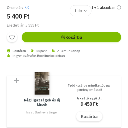
Online ár:
1 + 1 akcióban
5 400 Ft
Eredeti ár: 5 999 Ft
Kosárba
Raktáron
54 pont
2 - 3 munkanap
Ingyenes átvétel Bookline boltokban
Tedd kosárba mindkettőt egy
gombnyomással!
A kettő együtt:
Régi igazságok és új
9 450 Ft
klisék
Isaac Bashevis Singer
Kosárba