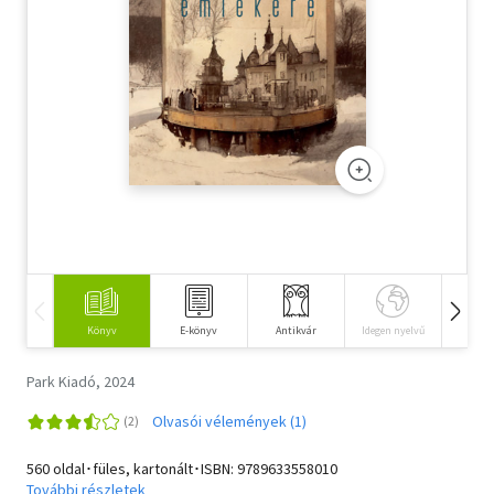
Szótár, nyelvkönyv
Tankönyv, segédkönyv
Társadalomtudomány
Természettudomány
Történelem
Vallás
Könyv
E-könyv
Antikvár
Idegen nyelvű
Hangos
Park Kiadó, 2024
Olvasói vélemények (1)
560 oldal･füles, kartonált･ISBN:
9789633558010
További részletek