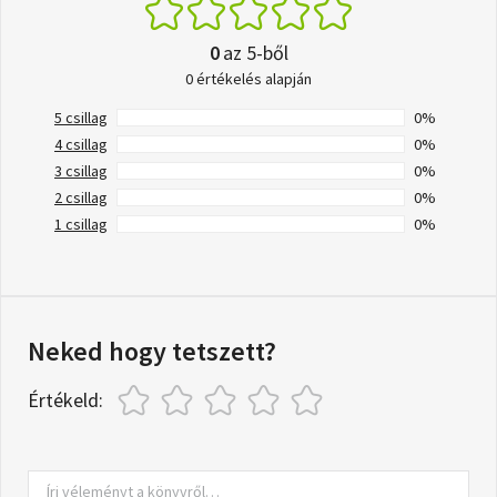
0
az 5-ből
0 értékelés alapján
5 csillag
0%
4 csillag
0%
3 csillag
0%
2 csillag
0%
1 csillag
0%
Neked hogy tetszett?
Értékeld: