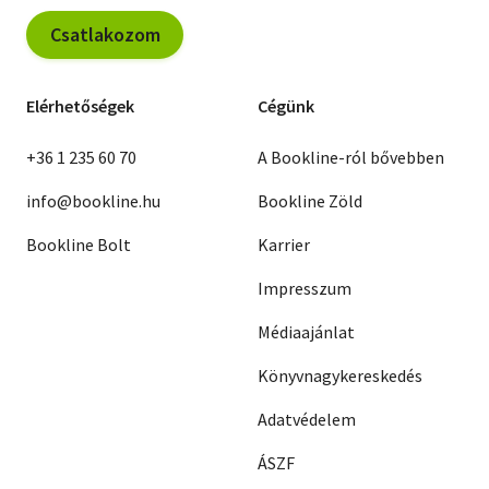
Csatlakozom
Elérhetőségek
Cégünk
+36 1 235 60 70
A Bookline-ról bővebben
info@bookline.hu
Bookline Zöld
Bookline Bolt
Karrier
Impresszum
Médiaajánlat
Könyvnagykereskedés
Adatvédelem
ÁSZF