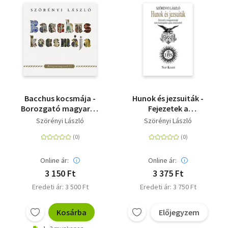
Bacchus kocsmája -
Hunok és jezsuiták -
Borozgató magyarok
Fejezetek a
I.
magyarországi latin
Szörényi László
Szörényi László
honfoglalási epika
történetéből
Online ár:
Online ár:
3 150 Ft
3 375 Ft
Eredeti ár: 3 500 Ft
Eredeti ár: 3 750 Ft
Kosárba
Előjegyzem