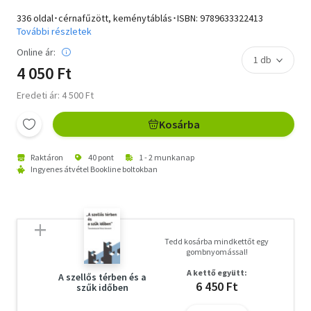
336 oldal･cérnafűzött, keménytáblás･ISBN:
9789633322413
További részletek
Online ár:
4 050 Ft
Eredeti ár: 4 500 Ft
Kosárba
Raktáron
40 pont
1 - 2 munkanap
Ingyenes átvétel Bookline boltokban
Tedd kosárba mindkettőt egy
gombnyomással!
A kettő együtt:
A szellős térben és a
6 450 Ft
szűk időben