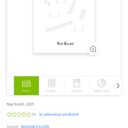
Szótár, nyelvkönyv
Tankönyv, segédkönyv
Társadalomtudomány
Természettudomány
Történelem
Vallás
Könyv
E-könyv
Antikvár
Idegen nyelvű
Hangos
Nap Kiadó, 2025
Írj véleményt elsőként!
MAGYAR ESSZÉK
Sorozat: