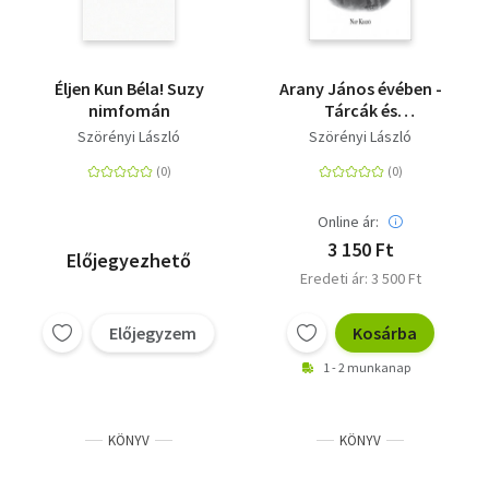
Éljen Kun Béla! Suzy
Arany János évében -
nimfomán
Tárcák és
tanulmányok
Szörényi László
Szörényi László
Online ár:
3 150 Ft
Előjegyezhető
Eredeti ár: 3 500 Ft
Előjegyzem
Kosárba
1 - 2 munkanap
KÖNYV
KÖNYV