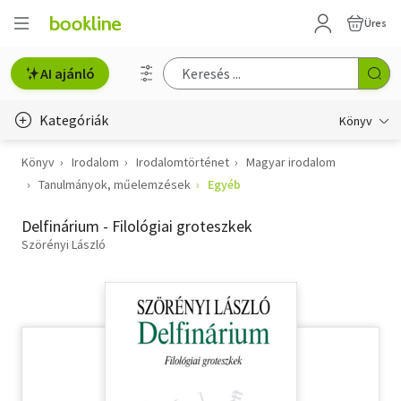
Üres
AI ajánló
Kategóriák
Könyv
Könyv
Irodalom
Irodalomtörténet
Magyar irodalom
Életmód, egészség
Tanulmányok, műelemzések
Egyéb
Erotika
Delfinárium - Filológiai groteszkek
Gyermek- és ifjúsági
Szörényi László
Hobbi, szabadidő
Irodalom
Művészet
Szakkönyv