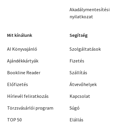
Akadálymentesítési
nyilatkozat
Mit kínálunk
Segítség
AI Könyvajánló
Szolgáltatások
Ajándékkártyák
Fizetés
Bookline Reader
Szállítás
Előfizetés
Átvevőhelyek
Hírlevél feliratkozás
Kapcsolat
Törzsvásárlói program
Súgó
TOP 50
Elállás