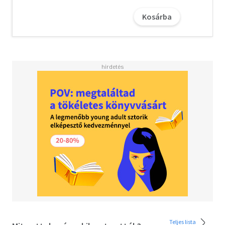
cenzúráról. A több mint 5 évtizede keletkezett írások
Kosárba
sajnos, ma még sokkal aktuálisabbak, mint amikor
íródtak! Ez a szomorú valóság. De Szörényi László annyi
humorral, iróniával ismertet meg bennünket a (főleg a
szocializmus alatti) cenzúrával, hogy -- bár sírhatnékunk
támad, mégis nevetünk.
Az NKA támogatásával.
Teljes lista