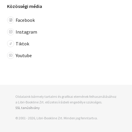
Közösségi média
Facebook
Instagram
Tiktok
Youtube
Oldalaink bármely tartalmi és grafikai elemének felhasználásához
a Libri-Bookline Zrt. előzetes írásbeli engedélye szükséges.
SSL tanúsítvány
© 2001 - 2026, Libri-Bookline Zrt. Minden jog fenntartva.