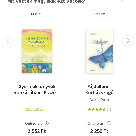
Mit vettek még, akik ezt vették?
KÖNYV
KÖNYV
Gyermekkönyvek
Fájdallam -
vonzásában - Esszék,
Kórházszagú
tanulmányok
kamaszkor
Aczél Dóra
Online ár:
Online ár:
2 552 Ft
2 250 Ft