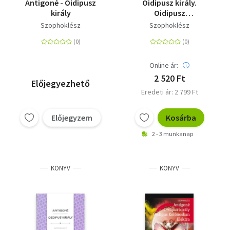
Antigoné - Oidipusz
Oidipusz király.
király
Oidipusz
Kolónoszban.
Szophoklész
Szophoklész
Antigoné - Európa
Diákkönyvtár
Online ár:
2 520 Ft
Előjegyezhető
Eredeti ár: 2 799 Ft
Előjegyzem
Kosárba
2 - 3 munkanap
KÖNYV
KÖNYV