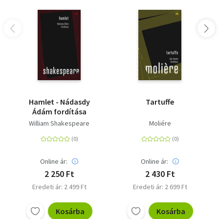
Hamlet - Nádasdy
Tartuffe
Ádám fordítása
William Shakespeare
Moliére
Online ár:
Online ár:
2 250 Ft
2 430 Ft
Eredeti ár: 2 499 Ft
Eredeti ár: 2 699 Ft
Kosárba
Kosárba