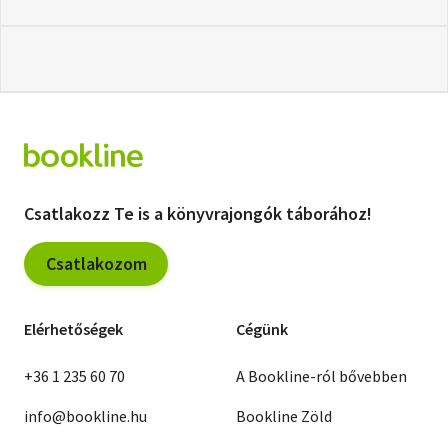
Csatlakozz Te is a könyvrajongók táborához!
Csatlakozom
Elérhetőségek
Cégünk
+36 1 235 60 70
A Bookline-ról bővebben
info@bookline.hu
Bookline Zöld