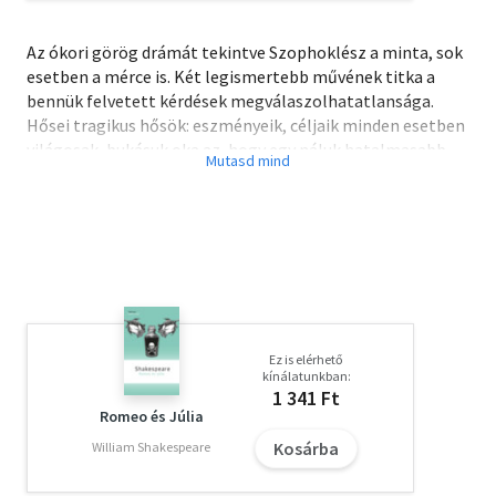
Az ókori görög drámát tekintve Szophoklész a minta, sok
esetben a mérce is. Két legismertebb művének titka a
bennük felvetett kérdések megválaszolhatatlansága.
Hősei tragikus hősök: eszményeik, céljaik minden esetben
világosak, bukásuk oka az, hogy egy náluk hatalmasabb
erő (a király vagy a Sors) velük ellenkező célra törekszik.
Cselekedeteiket objektíven megítélni azonban szinte
lehetetlen; a történetek megírása óta állandó vitaalapul
szolgálnak.
Olvasd el mások véleményét is!
Ez is elérhető
kínálatunkban:
1 341 Ft
Romeo és Júlia
Kosárba
William Shakespeare