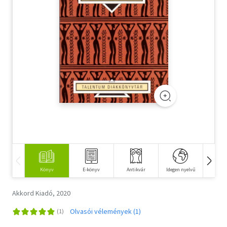
Szótár, nyelvkönyv
Tankönyv, segédkönyv
Társadalomtudomány
Természettudomány
Történelem
Vallás
Könyv
E-könyv
Antikvár
Idegen nyelvű
Hangos
Akkord Kiadó, 2020
Olvasói vélemények (1)