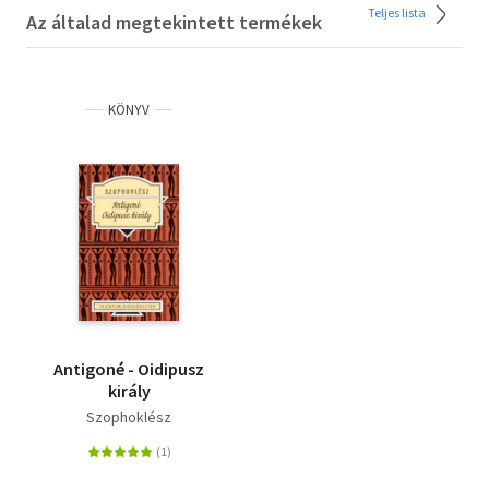
Teljes lista
Az általad megtekintett termékek
KÖNYV
Antigoné - Oidipusz
király
Szophoklész