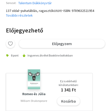
Talentum Diákkönyvtár
Sorozat:
137 oldal･puhatáblás, ragasztókötött･ISBN:
9789632521954
További részletek
Előjegyezhető
Előjegyzem
8 pont
Ingyenes átvétel Bookline boltokban
Ez is elérhető
kínálatunkban:
1 341 Ft
Romeo és Júlia
Kosárba
William Shakespeare