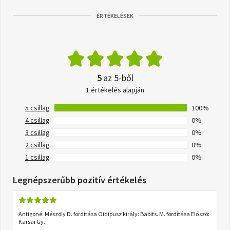
ÉRTÉKELÉSEK
5
az 5-ből
1 értékelés alapján
5 csillag
100%
4 csillag
0%
3 csillag
0%
2 csillag
0%
1 csillag
0%
Legnépszerűbb pozitív értékelés
Antigoné: Mészöly D. fordítása Oidipusz király: Babits. M. fordítása Előszó:
Karsai Gy.