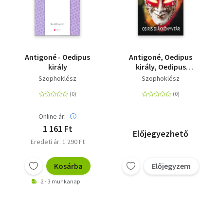
Antigoné - Oedipus
Antigoné, Oedipus
király
király, Oedipus
Kolónosban, Élektra
Szophoklész
Szophoklész
Online ár:
1 161 Ft
Előjegyezhető
Eredeti ár: 1 290 Ft
Kosárba
Előjegyzem
2 - 3 munkanap