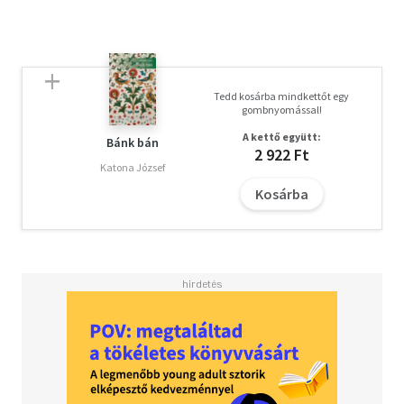
Tedd kosárba mindkettőt egy
gombnyomással!
A kettő együtt:
Bánk bán
2 922 Ft
Katona József
Kosárba