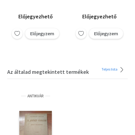
Hunyadi Sándor
Karinthy Frigyes
Krúdy Gyula
Előjegyezhető
Előjegyezhető
Mikszáth Kálmán
Móricz Zsigmond
Előjegyzem
Előjegyzem
Ruffy Péter
Szilágyi Sándor
Szomory Dezső
Török Sándor
Zilahy Lajos
Teljes lista
Az általad megtekintett termékek
ANTIKVÁR