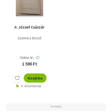
II. József Császár
Szomory Dezső
Online ár:
1 590 Ft
Kosárba
6 - 8 munkanap