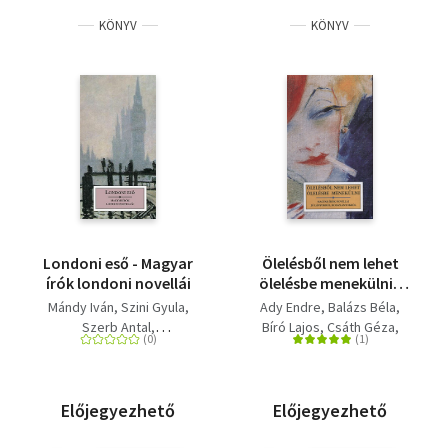
KÖNYV
KÖNYV
Londoni eső - Magyar
Ölelésből nem lehet
írók londoni novellái
ölelésbe menekülni -
Magyar írók novellái jó
Mándy Iván
Szini Gyula
Ady Endre
Balázs Béla
lányokról,
Szerb Antal
Bíró Lajos
Csáth Géza
rosszlányokról
Hunyady Sándor
Heltai Jenő
Cs. Szabó LÁszló
Hevesi András
Ady Endre
Harsányi Zsolt
Hunyadi Sándor
Karinthy Frigyes
Krúdy Gyula
Láczkó Géza
Előjegyezhető
Előjegyezhető
Márai Sándor
Nagy Endre
Nagy Lajos
Bálint György
Örkény István
Szini Gyula