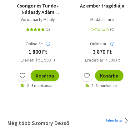
Csongor és Tünde -
Az ember tragédiája
Nádasdy Ádám
magyarázó
Vörösmarty Mihály
Madách Imre
jegyzeteivel
Online ár:
Online ár:
1 800 Ft
3 870 Ft
Eredeti ár: 1 999 Ft
Eredeti ár: 4 300 Ft
Kosárba
Kosárba
2 - 3 munkanap
2 - 3 munkanap
Teljes lista
Még több Szomory Dezső