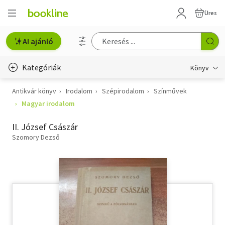
Üres
AI ajánló
Kategóriák
Könyv
Antikvár könyv
Irodalom
Szépirodalom
Színművek
Életmód, egészség
Magyar irodalom
Erotika
II. József Császár
Gyermek- és ifjúsági
Szomory Dezső
Hobbi, szabadidő
Irodalom
Művészet
Szakkönyv