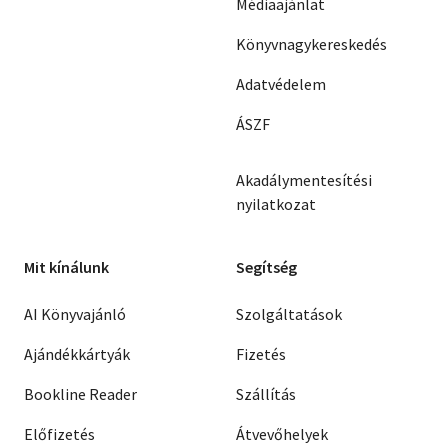
Médiaajánlat
Könyvnagykereskedés
Adatvédelem
ÁSZF
Akadálymentesítési
nyilatkozat
Mit kínálunk
Segítség
AI Könyvajánló
Szolgáltatások
Ajándékkártyák
Fizetés
Bookline Reader
Szállítás
Előfizetés
Átvevőhelyek