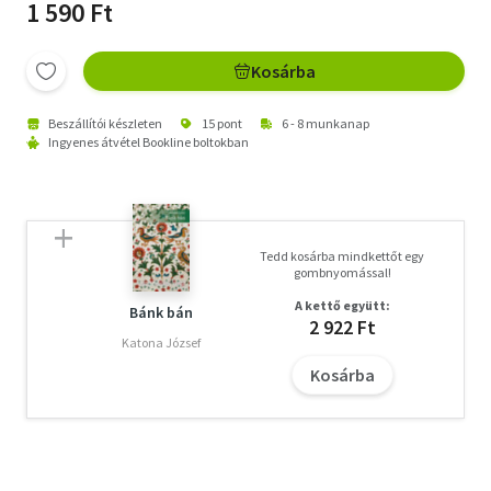
1 590 Ft
Kosárba
Beszállítói készleten
15 pont
6 - 8 munkanap
Ingyenes átvétel Bookline boltokban
Tedd kosárba mindkettőt egy
gombnyomással!
A kettő együtt:
Bánk bán
2 922 Ft
Katona József
Kosárba