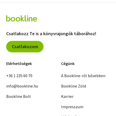
Csatlakozz Te is a könyvrajongók táborához!
Csatlakozom
Elérhetőségek
Cégünk
+36 1 235 60 70
A Bookline-ról bővebben
info@bookline.hu
Bookline Zöld
Bookline Bolt
Karrier
Impresszum