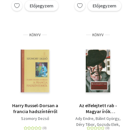
Előjegyzem
Előjegyzem
Szomory Dezső
Szomory Dezső
Tersánszky Józsi Jenő
Zsolt Béla
KÖNYV
KÖNYV
Harry Russel-Dorsan a
Az elfelejtett rab -
francia hadszíntérről
Magyar írók
börtönnovellái
Szomory Dezső
Ady Endre
Bálint György
Déry Tibor
Gozsdu Elek
Heltai Jenő