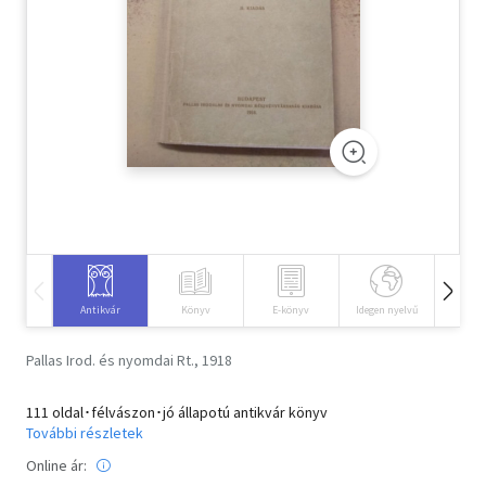
Szótár, nyelvkönyv
Tankönyv, segédkönyv
Társadalomtudomány
Természettudomány
Történelem
Vallás
Antikvár
Könyv
E-könyv
Idegen nyelvű
Hangos
Pallas Irod. és nyomdai Rt., 1918
111 oldal･félvászon･jó állapotú antikvár könyv
További részletek
Online ár: